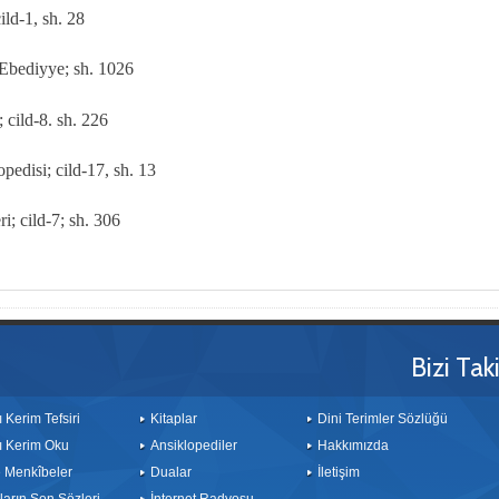
ild-1, sh. 28
 Ebediyye; sh. 1026
 cild-8. sh. 226
pedisi; cild-17, sh. 13
; cild-7; sh. 306
Bizi Tak
ı Kerim Tefsiri
Kitaplar
Dini Terimler Sözlüğü
ı Kerim Oku
Ansiklopediler
Hakkımızda
le Menkîbeler
Dualar
İletişim
arın Son Sözleri
İnternet Radyosu