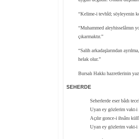
“Kelime-i tevhîd; söyleyenin k
“Muhammed aleyhisselâmın yolu
çıkarmaktır.”
“Salih arkadaşlarından ayrılma,
helak olur.”
Bursalı Hakkı hazretlerinin yaz
SEHERDE
Seherlerde eser bâdı tecel
Uyan ey gözlerim vakt-i 
Açılır gonce-i ihsânı küllî
Uyan ey gözlerim vakt-i 