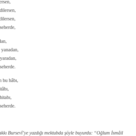
ersen,
dilersen,
ilersen,
seherde,
dan,
r yanadan,
yaradan,
seherde.
n bu hâbı,
tâbı,
itabı,
seherde.
kkı Bursevî’ye yazdığı mektubda şöyle buyurdu: “Oğlum İsmâil