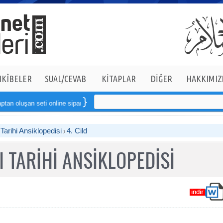
KÎBELER
SUAL/CEVAB
KİTAPLAR
DİĞER
HAKKIMIZ
n seti online sipariş verebilirsiniz
arihi Ansiklopedisi
4. Cild
 TARİHİ ANSİKLOPEDİSİ