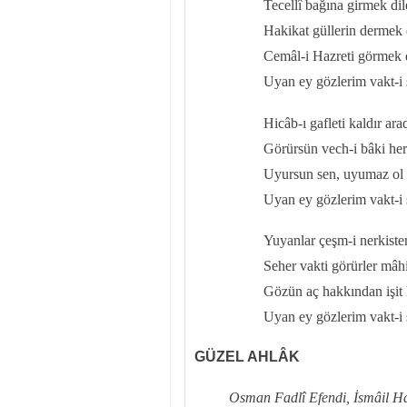
Tecellî bağına girmek dil
Hakikat güllerin dermek 
Cemâl-i Hazreti görmek d
Uyan ey gözlerim vakt-i 
Hicâb-ı gafleti kaldır ara
Görürsün vech-i bâki he
Uyursun sen, uyumaz ol 
Uyan ey gözlerim vakt-i 
Yuyanlar çeşm-i nerkiste
Seher vakti görürler mâhi
Gözün aç hakkından işit h
Uyan ey gözlerim vakt-i 
GÜZEL AHLÂK
Osman Fadlî Efendi, İsmâil Ha