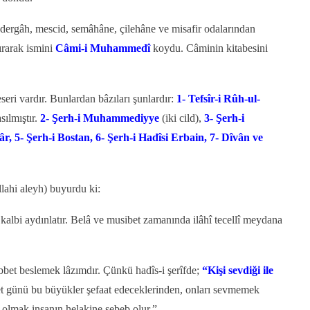
dergâh, mescid, semâhâne, çilehâne ve misafir odalarından
ırarak ismini
Câmi-i Muhammedî
koydu. Câminin kitabesini
eri vardır. Bunlardan bâzıları şunlardır:
1- Tefsîr-i Rûh-ul-
ılmıştır.
2- Şerh-i Muhammediyye
(iki cild),
3- Şerh-i
âr, 5- Şerh-i Bostan, 6- Şerh-i Hadîsi Erbain, 7- Dîvân ve
lahi aleyh) buyurdu ki:
r kalbi aydınlatır. Belâ ve musibet zamanında ilâhî tecellî meydana
bet beslemek lâzımdır. Çünkü hadîs-i şerîfde;
“Kişi sevdiği ile
 günü bu büyükler şefaat edeceklerinden, onları sevmemek
olmak insanın helakine sebeb olur.”