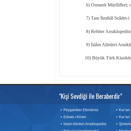
6) Osmanlı Müellifleri; c
7) Tam İlmihâl Seâdet-i
8) Rehber Ansiklopedisi;
9) İslâm Alimleri Ansiklo
10) Büyük Türk Klasikleri
"Kişi Sevdiği ile Beraberdir"
Peygamber Efendimiz
Kur’an-
Eshab-ı Kiram
Kur’an-
İslam Alimleri Ansiklopedisi
Şiirler
Evliyalar Ansiklopedisi
Meşhurl