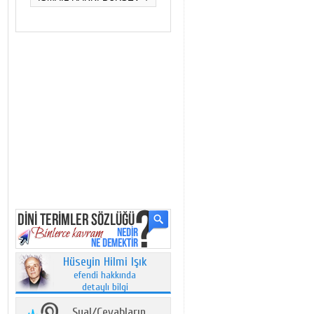
Hüseyin Hilmi Işık
efendi hakkında
detaylı bilgi
Sual/Cevabların