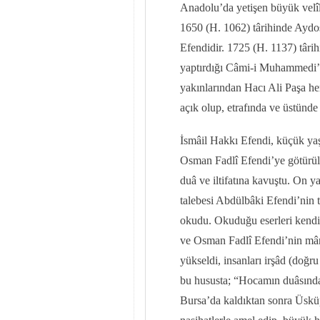
Anadolu’da yetişen büyük velîle
1650 (H. 1062) târihinde Aydos
Efendidir. 1725 (H. 1137) târih
yaptırdığı Câmi-i Muhammedi’n
yakınlarından Hacı Ali Paşa hem
açık olup, etrafında ve üstünde
İsmâil Hakkı Efendi, küçük yaş
Osman Fadlî Efendi’ye götürül
duâ ve iltifatına kavuştu. On 
talebesi Abdülbâki Efendi’nin te
okudu. Okuduğu eserleri kendi y
ve Osman Fadlî Efendi’nin mân
yükseldi, insanları irşâd (doğr
bu hususta; “Hocamın duâsından
Bursa’da kaldıktan sonra Üskü