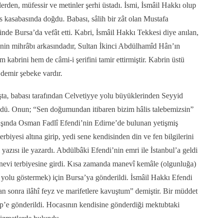
rden, müfessir ve metinler şerhi üstadı. İsmi, İsmâil Hakkı olup
 kasabasında doğdu. Babası, sâlih bir zât olan Mustafa
inde Bursa’da vefât etti. Kabri, İsmâil Hakkı Tekkesi diye anılan,
in mihrâbı arkasındadır, Sultan İkinci Abdülhamîd Hân’ın
 kabrini hem de câmi-i şerifini tamir ettirmiştir. Kabrin üstü
 demir şebeke vardır.
ta, babası tarafından Celvetiyye yolu büyüklerinden Seyyid
dü. Onun; “Sen doğumundan itibaren bizim hâlis talebemizsin”
yaşında Osman Fadlî Efendi’nin Edirne’de bulunan yetişmiş
rbiyesi altına girip, yedi sene kendisinden din ve fen bilgilerini
azısı ile yazardı. Abdülbâki Efendi’nin emri ile İstanbul’a geldi
evi terbiyesine girdi. Kısa zamanda manevî kemâle (olgunluğa)
u yolu göstermek) için Bursa’ya gönderildi. İsmâil Hakkı Efendi
 sonra ilâhî feyz ve marifetlere kavuştum” demiştir. Bir müddet
p’e gönderildi. Hocasının kendisine gönderdiği mektubtaki