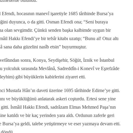
hizmetlerde bulundu.
Efendi, hocasının manevî işaretiyle 1685 târihinde Bursa’ya
tiğini duyunca, o da gitti. Osman Efendi ona; “Seni buraya
sana olan sevgimdir. Çünkü senden başka kalbimde uygun bir
il Hakkı Efendi’ye bir tefsîr kitabı uzatıp; “Bunu al! Otuz altı
lâ sana daha güzelini nasîb etsin” buyurmuştur.
vefâtından sonra, Konya, Seydişehir, Söğüt, İznik ve İstanbul
Bu yolculuk sırasında Mevlânâ, Sadreddîn-i Konevî ve Eşrefzâde
yhim) gibi büyüklerin kabirlerini ziyaret etti.
nci Mustafa Hân’ın daveti üzerine 1695 târihinde Edirne’ye gitti.
nı ve büyüklüğünü anlatarak askeri coşturdu. Ertesi sene yine
a gitti. İsmâil Hakkı Efendi, sadrâzam Elmas Mehmed Paşa’nın
ne katıldı ve bir kaç yerinden yara aldı. Ordunun zaferle geri
e Bursa’ya geldi, talebe yetiştirmeye ve eser yazmaya devam etti.
r döndü.