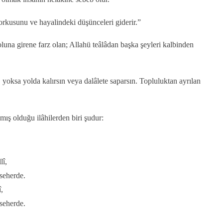
orkusunu ve hayalindeki düşünceleri giderir.”
na girene farz olan; Allahü teâlâdan başka şeyleri kalbinden
 yoksa yolda kalırsın veya dalâlete saparsın. Topluluktan ayrılan
mış olduğu ilâhilerden biri şudur:
lî,
seherde.
,
seherde.