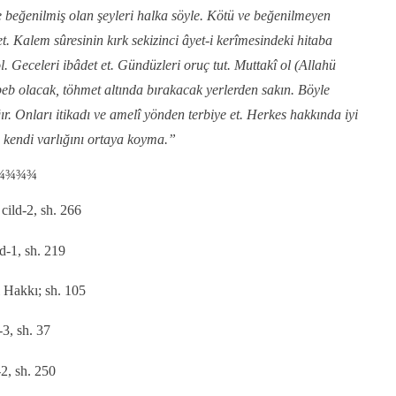
e beğenilmiş olan şeyleri halka söyle. Kötü ve beğenilmeyen
. Kalem sûresinin kırk sekizinci âyet-i kerîmesindeki hitaba
 ol. Geceleri ibâdet et. Gündüzleri oruç tut. Muttakî ol (Allahü
eb olacak, töhmet altında bırakacak yerlerden sakın. Böyle
ır. Onları itikadı ve amelî yönden terbiye et. Herkes hakkında iyi
, kendi varlığını ortaya koyma.”
¾¾¾¾
cild-2, sh. 266
d-1, sh. 219
il Hakkı; sh. 105
-3, sh. 37
2, sh. 250