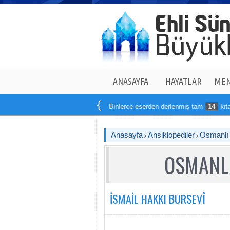
ANASAYFA
HAYATLAR
MEN
Binlerce eserden derlenmiş tam
14
kitaptan oluşa
Anasayfa
Ansiklopediler
Osmanlı T
OSMANLI
İSMAİL HAKKI BURSEVÎ