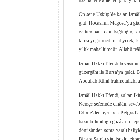
nasihatlerle amel edip, büyük 
On sene Üsküp’de kalan İsmâil 
gitti. Hocasının Magosa’ya git
getiren bana olan bağlılığın, 
kimseyi görmedim” diyerek, İsmâ
yıllık mahsûlümdür. Allahü teâ
İsmâil Hakkı Efendi hocasının 
güzergâhı ile Bursa’ya geldi. 
Abdullah Rûmi (rahmetullahi ale
İsmâil Hakkı Efendi, sultan İki
Nemçe seferinde cihâdın sevabı
Edirne’den ayrılarak Belgrad’
hazır bulunduğu gazâların hepsi
dönüşünden sonra yaralı haliyl
Bir ara Şam’a gitti ise de tekra