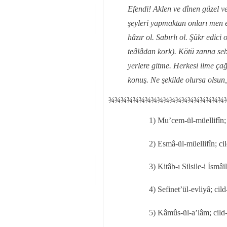
Efendi! Aklen ve dînen güzel v
şeyleri yapmaktan onları men et
hâzır ol. Sabırlı ol. Şükr edici
teâlâdan kork). Kötü zanna seb
yerlere gitme. Herkesi ilme çağ
konuş. Ne şekilde olursa olsun
¾
¾
¾¾¾¾¾¾¾¾¾¾¾¾¾¾¾¾¾
1) Mu’cem-ül-müellifîn; 
2) Esmâ-ül-müellifîn; cil
3) Kitâb-ı Silsile-i İsmâ
4) Sefinet’ül-evliyâ; cild
5) Kâmûs-ül-a’lâm; cild-