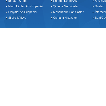
Eshab-ı Kiram
Kur’an-ı Kerim Oku
Ansiklop
İslam Alimleri Ansiklopedisi
Şiirlerle Menkîbeler
Dualar
Evliyalar Ansiklopedisi
Meşhurların Son Sözleri
İnternet
Silsile-i Âliyye
Osmanlı Hikayeleri
Sual/Ce