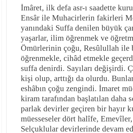
İmâret, ilk defa asr-ı saadette ku
Ensâr ile Muhacirlerin fakirleri M
yanındaki Suffa denilen büyük ça
yaşarlar, ilim öğrenmek ve öğretm
Ömürlerinin çoğu, Resûlullah ile b
öğrenmekle, cihâd etmekle geçerd
suffa denirdi. Sayıları değişirdi.
kişi olup, arttığı da olurdu. Bunl
eshâbın çoğu zengindi. İmaret mü
kiram tarafından başlatılan daha s
parlak devirler geçiren bir hayır 
müesseseler dört halîfe, Emevîler,
Selçuklular devirlerinde devam e