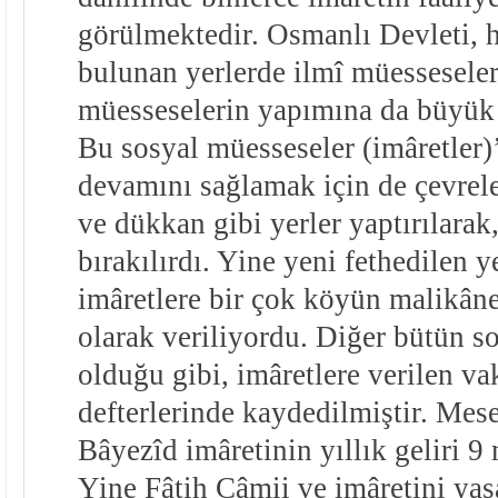
görülmektedir. Osmanlı Devleti, h
bulunan yerlerde ilmî müesseseler
müesseselerin yapımına da büyük
Bu sosyal müesseseler (imâretler)
devamını sağlamak için de çevre
ve dükkan gibi yerler yaptırılarak,
bırakılırdı. Yine yeni fethedilen y
imâretlere bir çok köyün malikâne 
olarak veriliyordu. Diğer bütün s
olduğu gibi, imâretlere verilen vak
defterlerinde kaydedilmiştir. Mese
Bâyezîd imâretinin yıllık geliri 9
Yine Fâtih Câmii ve imâretini yaş