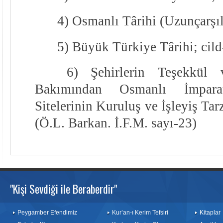
4) Osmanlı Târihi (Uzunçarşılı
5) Büyük Türkiye Târihi; cild
6) Şehirlerin Teşekkül 
Bakımından Osmanlı İmparat
Sitelerinin Kuruluş ve İşleyiş Tar
(Ö.L. Barkan. İ.F.M. sayı-23)
"Kişi Sevdiği ile Beraberdir"
Peygamber Efendimiz
Kur’an-ı Kerim Tefsiri
Kitaplar