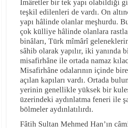
İmâretler bir tek yapı olabildiği g
teşkil edilenleri de vardı. On altın
yapı hâlinde olanlar meşhurdu. B
çok külliye hâlinde olanlara rast
binâları, Türk mîmârî gelenekleri
sâhib olarak yapılır, iki yanında bi
misafirhâne ile ortada namaz kıla
Misafirhâne odalarının içinde bire
açılan kapıları vardı. Ortada bul
yerinin genellikle yüksek bir kule
üzerindeki aydınlatma feneri ile ş
bölmeler aydınlatılırdı.
Fâtih Sultan Mehmed Han’ın câmi