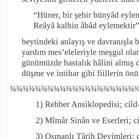
“Hüner, bir şehir bünyâd eylem
Reâyâ kalbin âbâd eylemektir
beytindeki anlayış ve davranışla b
yardım mes’eleleriyle meşgul olan
günümüzde hastalık hâlini almış d
düşme ve intihar gibi fiillerin ön
¾
¾
¾¾¾¾¾¾¾¾¾¾¾¾¾¾¾¾¾¾
1) Rehber Ansiklopedisi; cild
2) Mîmâr Sinân ve Eserleri; ci
3) Osmanlı Târih Deyimleri; c