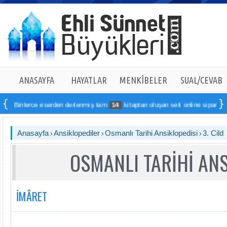
ANASAYFA
HAYATLAR
MENKÎBELER
SUAL/CEVAB
erce eserden derlenmiş tam
14
kitaptan oluşan seti online sipariş verebilirsin
Anasayfa
Ansiklopediler
Osmanlı Tarihi Ansiklopedisi
3. Cild
OSMANLI TARİHİ ANS
İMÂRET