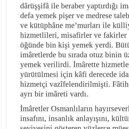
dârüşşifâ ile beraber yaptırdığı im
defa yemek pişer ve medrese taleb
ve kütüphâne me’murları ile küll
hizmetlileri, misafirler ve fakirle
öğünde bin kişi yemek yerdi. Büt
imâretlerde bu sırada otuz binin ü
yemek verilirdi. İmârette hizmet
yürütülmesi için kâfi derecede id
hizmetçi vazîfelendirilmişti. Fâtih
ayrı bir imâreti vardı.
İmâretler Osmanlıların hayırseverl
insafını, insanlık anlayışını, kült
seviyesini gösteren yüzlerce müess