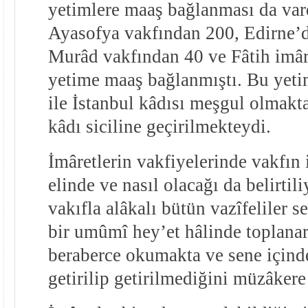
yetimlere maaş bağlanması da var
Ayasofya vakfından 200, Edirne’d
Murâd vakfından 40 ve Fâtih imâr
yetime maaş bağlanmıştı. Bu yetim
ile İstanbul kâdısı meşgul olmakta 
kâdı siciline geçirilmekteydi.
İmâretlerin vakfiyelerinde vakfın 
elinde ve nasıl olacağı da belirti
vakıfla alâkalı bütün vazîfeliler 
bir umûmî hey’et hâlinde toplana
beraberce okumakta ve sene içinde
getirilip getirilmediğini müzâkere