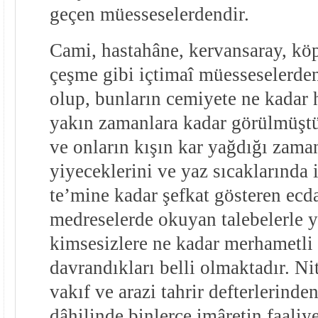
geçen müesseselerdendir.
Cami, hastahâne, kervansaray, kö
çeşme gibi içtimaî müesseselerden
olup, bunların cemiyete ne kadar h
yakın zamanlara kadar görülmüştü
ve onların kışın kar yağdığı zaman
yiyeceklerini ve yaz sıcaklarında 
te’mine kadar şefkat gösteren ecd
medreselerde okuyan talebelerle y
kimsesizlere ne kadar merhametli
davrandıkları belli olmaktadır. N
vakıf ve arazi tahrir defterlerind
dâhilinde binlerce imâretin faaliy