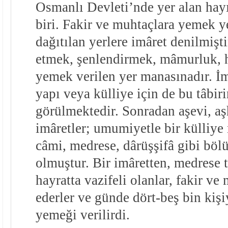
Osmanlı Devleti’nde yer alan hay
biri. Fakir ve muhtaçlara yemek y
dağıtılan yerlere imâret denilmişt
etmek, şenlendirmek, mâmurluk, ha
yemek verilen yer manasınadır. İm
yapı veya külliye için de bu tâbiri
görülmektedir. Sonradan aşevi, a
imâretler; umumiyetle bir külliye
câmi, medrese, dârüşşifâ gibi böl
olmuştur. Bir imâretten, medrese t
hayratta vazifeli olanlar, fakir ve 
ederler ve günde dört-beş bin kiş
yemeği verilirdi.