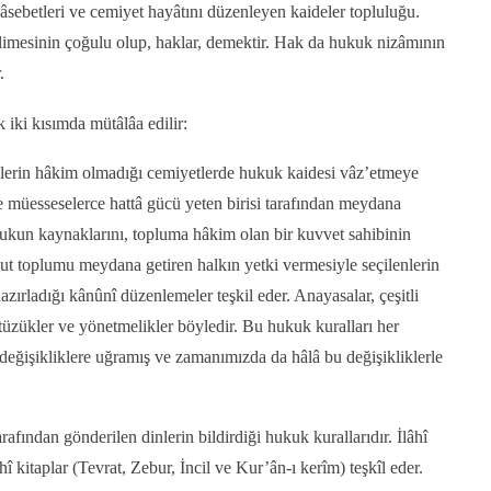
âsebetleri ve cemiyet hayâtını düzenleyen kaideler topluluğu.
limesinin çoğulu olup, haklar, demektir. Hak da hukuk nizâmının
.
iki kısımda mütâlâa edilir:
erin hâkim olmadığı cemiyetlerde hukuk kaidesi vâz’etmeye
e müesseselerce hattâ gücü yeten birisi tarafından meydana
ukukun kaynaklarını, topluma hâkim olan bir kuvvet sahibinin
hut toplumu meydana getiren halkın yetki vermesiyle seçilenlerin
azırladığı kânûnî düzenlemeler teşkil eder. Anayasalar, çeşitli
tüzükler ve yönetmelikler böyledir. Bu hukuk kuralları her
eğişikliklere uğramış ve zamanımızda da hâlâ bu değişikliklerle
arafından gönderilen dinlerin bildirdiği hukuk kurallarıdır. İlâhî
hî kitaplar (Tevrat, Zebur, İncil ve Kur’ân-ı kerîm) teşkîl eder.