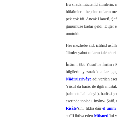
Bu sırada müctehîd âlimlerin, mü
hükümlerin hepsine onların mez
pek çok idi. Ancak Hanefî, Şaf
günümüze kadar geldi. Diğer ehl
unutuldu.
Her mezhebe âid, ictihâd usûller
âlimler yahut onların talebeleri 
İmâm-ı Ebû Yûsuf ile İmâm-ı M
bilgilerini yazarak kitaplara 
Nâdirürrivâye
adı verilen ese
Yûsuf da harâc ile ilgili müstak
(rahmetullahi aleyh), hadîs-i şe
eserinde topladı. İmâm-ı Şafiî, 
Risâle’
sini, fıkha dâir
el-ümm
şerîfi ihtiva eden
Müsned’
ini 