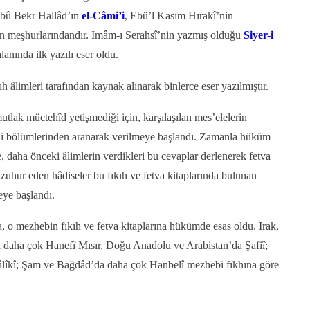
 Ebû Bekr Hallâd’ın
el-Câmi’i
, Ebü’l Kasım Hırakî’nin
rın meşhurlarındandır. İmâm-ı Serahsî’nin yazmış olduğu
Siyer-i
lanında ilk yazılı eser oldu.
h âlimleri tarafından kaynak alınarak binlerce eser yazılmıştır.
tlak müctehîd yetişmediği için, karşılaşılan mes’elelerin
lgili bölümlerinden aranarak verilmeye başlandı. Zamanla hüküm
 daha önceki âlimlerin verdikleri bu cevaplar derlenerek fetva
 zuhur eden hâdiseler bu fıkıh ve fetva kitaplarında bulunan
eye başlandı.
, o mezhebin fıkıh ve fetva kitaplarına hükümde esas oldu. Irak,
a daha çok Hanefî Mısır, Doğu Anadolu ve Arabistan’da Şafiî;
Mâlîkî; Şam ve Bağdâd’da daha çok Hanbelî mezhebi fıkhına göre