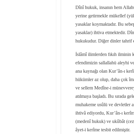
Dînî hukuk, insanın hem Allahü
yerine getirmekle mükellef (yü
yasaklar koymaktadır. Bu sebep
yasaklar) ihtiva etmektedir. Dî
hukukudur. Diğer dinler tahrif 
İslâmî ilimlerden fıkıh ilmin
efendimizin sallallahü aleyhi v
ana kaynağı olan Kur’ân-ı ker
hükümler az olup, daha çok îmân
ve sellem Medîne-i münevvereye
atılmaya başladı. Bu sırada gele
muhakeme usûlü ve devletler ara
ihtivâ ediyordu, Kur’ân-ı kerî
(medenî hukuk) ve ukûbât (ceza 
âyet-i kerîme tesbit edilmiştir.