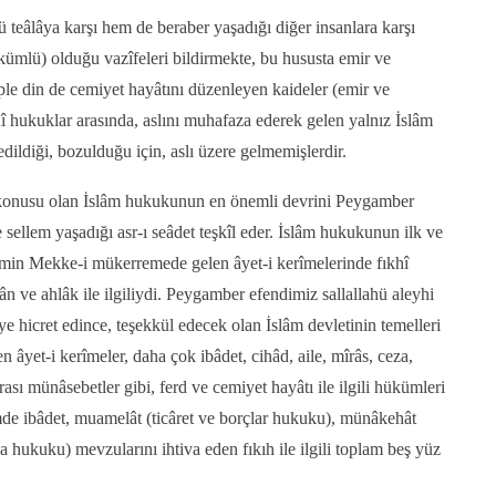
 teâlâya karşı hem de beraber yaşadığı diğer insanlara karşı
kümlü) olduğu vazîfeleri bildirmekte, bu hususta emir ve
le din de cemiyet hayâtını düzenleyen kaideler (emir ve
nî hukuklar arasında, aslını muhafaza ederek gelen yalnız İslâm
edildiği, bozulduğu için, aslı üzere gelmemişlerdir.
in konusu olan İslâm hukukunun en önemli devrini Peygamber
e sellem yaşadığı asr-ı seâdet teşkîl eder. İslâm hukukunun ilk ve
îmin Mekke-i mükerremede gelen âyet-i kerîmelerinde fıkhî
 ve ahlâk ile ilgiliydi. Peygamber efendimiz sallallahü aleyhi
 hicret edince, teşekkül edecek olan İslâm devletinin temelleri
n âyet-i kerîmeler, daha çok ibâdet, cihâd, aile, mîrâs, ceza,
sı münâsebetler gibi, ferd ve cemiyet hayâtı ile ilgili hükümleri
mde ibâdet, muamelât (ticâret ve borçlar hukuku), münâkehât
hukuku) mevzularını ihtiva eden fıkıh ile ilgili toplam beş yüz