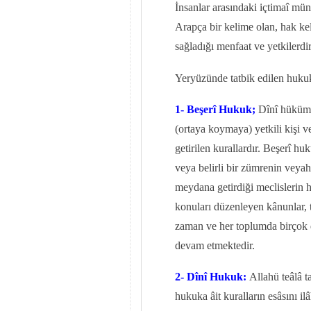
İnsanlar arasındaki içtimaî mün
Arapça bir kelime olan, hak ke
sağladığı menfaat ve yetkilerdir
Yeryüzünde tatbik edilen hukuk 
1- Beşerî Hukuk;
Dînî hüküml
(ortaya koymaya) yetkili kişi v
getirilen kurallardır. Beşerî h
veya belirli bir zümrenin veya
meydana getirdiği meclislerin h
konuları düzenleyen kânunlar, 
zaman ve her toplumda birçok d
devam etmektedir.
2- Dînî Hukuk:
Allahü teâlâ t
hukuka âit kuralların esâsını ilâ