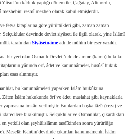
Yûsuf’un kâdılık yaptığı dönem ile, Çağatay, Altınordu,
fî mezhebini resmî mezheb olarak kabul etmişlerdir.
h ve fetva kitaplarına göre yürüttükleri gibi, zaman zaman
Selçuklular devrinde devlet siyâseti ile ilgili olarak, yine İslâmî
l-mülk tarafından
Siyâsetnâme
adı ile mühim bir eser yazıldı.
tesna bir yeri olan Osmanlı Devleti’nde de amme (kamu) hukuku
kitaplarının yânında örf, âdet ve kanunnâmeler, husûsî hukuk
pları esas alınmıştır.
manlılar, bu kanunnâmeleri yaparken İslâm hıukûkuna
. Zâten İslâm hukukunda örf ve âdet. maslahat gibi kaynaklarla
 yapmasına imkân verilmiştir. Bunlardan başka tâzîr (ceza) ve
mi idarecilere bırakılmıştır. Selçuklular ve Osmanlılar, çıkardıkları
en yetkili olan şeyhülislâmın tasdîkinden sonra yürürlüğe
). Meselâ; Kânûnî devrinde çıkarılan kanunnâmenin İslâm