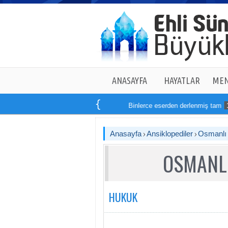
ANASAYFA
HAYATLAR
MEN
Binlerce eserden derlenmiş tam
14
kitaptan
Anasayfa
Ansiklopediler
Osmanlı T
OSMANLI
HUKUK