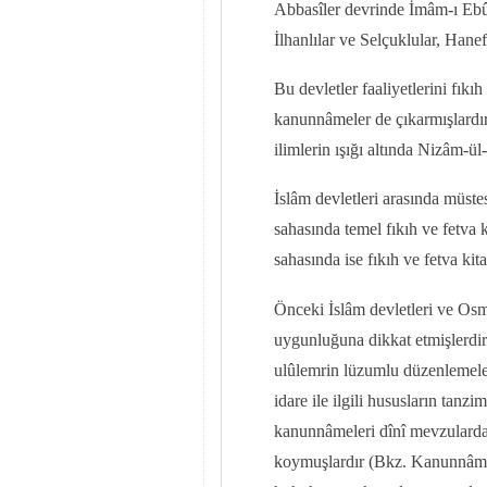
Abbasîler devrinde İmâm-ı Ebû 
İlhanlılar ve Selçuklular, Hane
Bu devletler faaliyetlerini fıkı
kanunnâmeler de çıkarmışlardır. 
ilimlerin ışığı altında Nizâm-ü
İslâm devletleri arasında müs
sahasında temel fıkıh ve fetva 
sahasında ise fıkıh ve fetva kita
Önceki İslâm devletleri ve Os
uygunluğuna dikkat etmişlerdir
ulûlemrin lüzumlu düzenlemeler
idare ile ilgili hususların tanzi
kanunnâmeleri dînî mevzularda 
koymuşlardır (Bkz. Kanunnâme