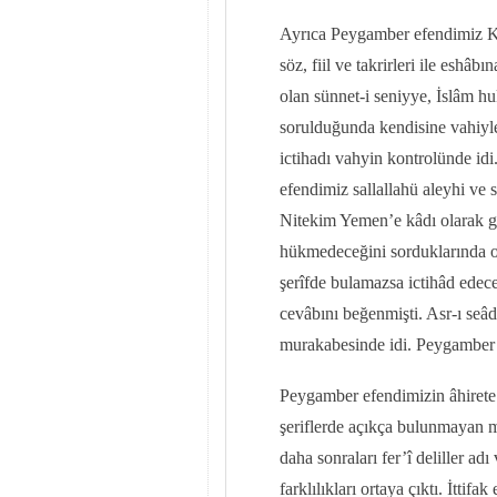
Ayrıca Peygamber efendimiz Kur
söz, fiil ve takrirleri ile eshâ
olan sünnet-i seniyye, İslâm h
sorulduğunda kendisine vahiyle 
ictihadı vahyin kontrolünde id
efendimiz sallallahü aleyhi ve 
Nitekim Yemen’e kâdı olarak gö
hükmedeceğini sorduklarında o
şerîfde bulamazsa ictihâd edece
cevâbını beğenmişti. Asr-ı seâ
murakabesinde idi. Peygamber
Peygamber efendimizin âhirete 
şeriflerde açıkça bulunmayan me
daha sonraları fer’î deliller adı
farklılıkları ortaya çıktı. İttif