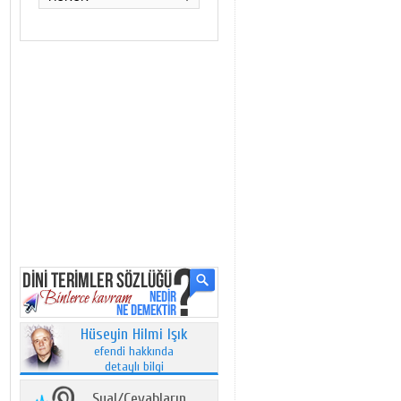
Hüseyin Hilmi Işık
efendi hakkında
detaylı bilgi
Sual/Cevabların