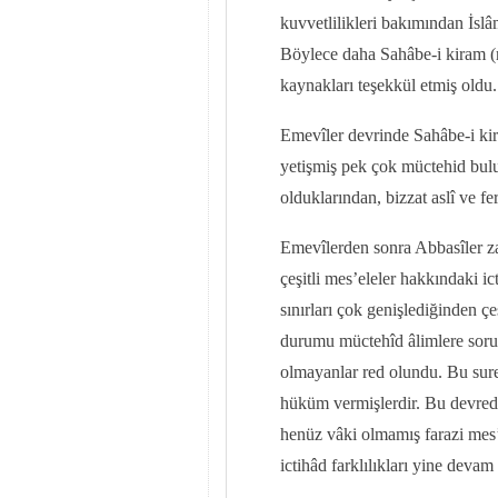
kuvvetlilikleri bakımından İsl
Böylece daha Sahâbe-i kiram (
kaynakları teşekkül etmiş oldu.
Emevîler devrinde Sahâbe-i kir
yetişmiş pek çok müctehid bu
olduklarından, bizzat aslî ve f
Emevîlerden sonra Abbasîler za
çeşitli mes’eleler hakkındaki i
sınırları çok genişlediğinden çeş
durumu müctehîd âlimlere sorul
olmayanlar red olundu. Bu suret
hüküm vermişlerdir. Bu devrede 
henüz vâki olmamış farazi mes’
ictihâd farklılıkları yine devam e