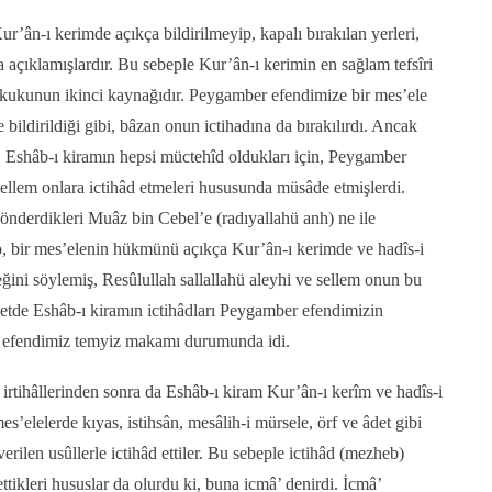
’ân-ı kerimde açıkça bildirilmeyip, kapalı bırakılan yerleri,
bına açıklamışlardır. Bu sebeple Kur’ân-ı kerimin en sağlam tefsîri
ukukunun ikinci kaynağıdır. Peygamber efendimize bir mes’ele
bildirildiği gibi, bâzan onun ictihadına da bırakılırdı. Ancak
i. Eshâb-ı kiramın hepsi müctehîd oldukları için, Peygamber
sellem onlara ictihâd etmeleri hususunda müsâde etmişlerdi.
nderdikleri Muâz bin Cebel’e (radıyallahü anh) ne ile
, bir mes’elenin hükmünü açıkça Kur’ân-ı kerimde ve hadîs-i
ğini söylemiş, Resûlullah sallallahü aleyhi ve sellem onun bu
detde Eshâb-ı kiramın ictihâdları Peygamber efendimizin
 efendimiz temyiz makamı durumunda idi.
irtihâllerinden sonra da Eshâb-ı kiram Kur’ân-ı kerîm ve hadîs-i
s’elelerde kıyas, istihsân, mesâlih-i mürsele, örf ve âdet gibi
 verilen usûllerle ictihâd ettiler. Bu sebeple ictihâd (mezheb)
ak ettikleri hususlar da olurdu ki, buna icmâ’ denirdi. İcmâ’