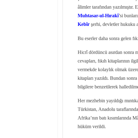
âlimler tarafından yazılmıştır.
Muhtasar-ul-Hırakî
’si bunla
Kebîr
şerhi, devletler hukuku a
Bu eserler daha sonra gelen fıkı
Hicrî dördüncü asırdan sonra mu
cevapları, fıkıh kitaplarının i
vermekde kolaylık olmak üzere,
kitapları yazıldı. Bundan sonra
bilgilere benzetilerek halledilm
Her mezhebin yayıldığı mıntıka
Türkistan, Anadolu taraflarınd
Afrika’nın batı kısımlarında 
hüküm verildi.