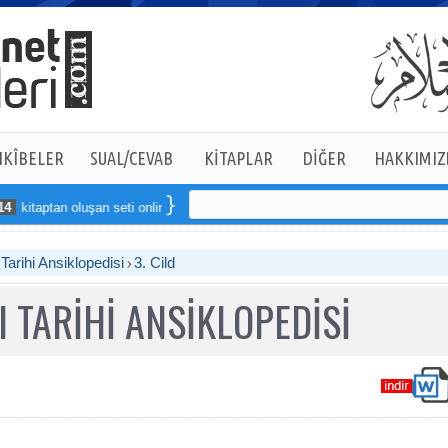
KÎBELER
SUAL/CEVAB
KİTAPLAR
DİĞER
HAKKIMIZ
 oluşan seti online sipariş verebilirsiniz
arihi Ansiklopedisi
3. Cild
 TARİHİ ANSİKLOPEDİSİ