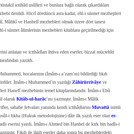
stakil ictihâd usûlleri ve bunlara bağlı olarak çıkardıkları
hebi denildi. Hicrî dördüncü asra kadar, ehl-i sünnet mezhepleri
iî, Mâlikî ve Hanbelî mezhebleri olmak üzere dört tanesi
-i sünnet âlimlerinin mezhebleri kitablara geçirilmediği için
ini anlatan ve ictihâdları ihtiva eden eserler, bizzat müctehîd
tarafından yazıldı.
uhammed, hocalarının (İmâm-ı a’zam’ın) bildirdiği fıkıh
geçirdiler. İmâm-ı Muhammed’in yazdığı
Zâhirürrivâye
ve
rleri Hanefî mezhebinin temel kitaplarındandır. İmâm-ı Ebû
il olarak
Kitâb-ul-harâc
’ını yazmıştır. İmâm-ı Mâlik
rifler, sahabe fetvaları yanında kendi ictihâdlarını
Muvattâ
isimli
usûl-i fıkha (Hukuk metodolojisine) dâir ilk yazılı eser olan
er-
adlı eserini yazdı. İmâm-ı Ahmed bin Hanbel de kırk bin hadîs-i
yazmıştır. Fıkıh ile ilgili eserler daha sonra bu mezheblerdeki