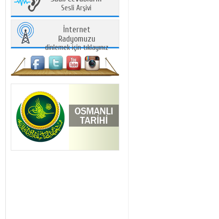
Sesli Arşivi
İnternet
Radyomuzu
dinlemek için tıklayınız