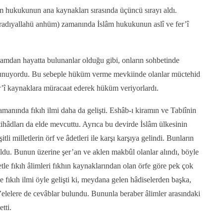
âm hukukunun ana kaynakları sırasında üçüncü sırayı aldı.
radıyallahü anhüm) zamanında İslâm hukukunun aslî ve fer’î
amdan hayatta bulunanlar olduğu gibi, onların sohbetinde
lunuyordu. Bu sebeple hüküm verme mevkiinde olanlar müctehid
er’î kaynaklara müracaat ederek hüküm veriyorlardı.
manında fıkıh ilmi daha da gelişti. Eshâb-ı kiramın ve Tabiînin
ctihâdları da elde mevcuttu. Ayrıca bu devirde İslâm ülkesinin
itli milletlerin örf ve âdetleri ile karşı karşıya gelindi. Bunların
du. Bunun üzerine şer’an ve aklen makbûl olanlar alındı, böyle
le fıkıh âlimleri fıkhın kaynaklarından olan örfe göre pek çok
fıkıh ilmi öyle gelişti ki, meydana gelen hâdiselerden başka,
elelere de cevâblar bulundu. Bununla beraber âlimler arasındaki
tti.