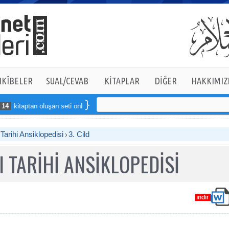
KÎBELER
SUAL/CEVAB
KİTAPLAR
DİĞER
HAKKIMIZ
itaptan oluşan seti online sipariş verebilirsiniz
arihi Ansiklopedisi
3. Cild
 TARİHİ ANSİKLOPEDİSİ