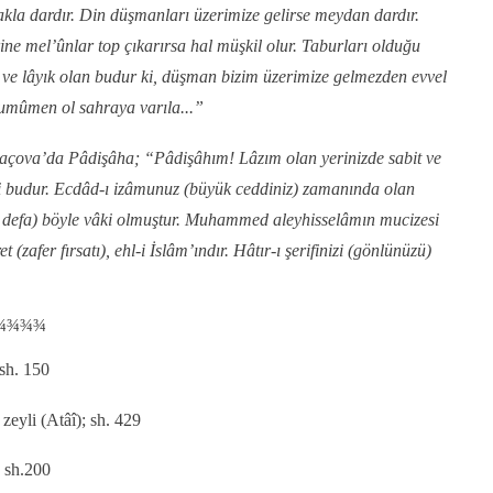
kla dardır. Din düşmanları üzerimize gelirse meydan dardır.
ine mel’ûnlar top çıkarırsa hal müşkil olur. Taburları olduğu
 ve lâyık olan budur ki, düşman bizim üzerimize gelmezden evvel
umûmen ol sahraya varıla...”
açova’da Pâdişâha; “Pâdişâhım! Lâzım olan yerinizde sabit ve
i budur. Ecdâd-ı izâmunuz (büyük ceddiniz) zamanında olan
k defa) böyle vâki olmuştur. Muhammed aleyhisselâmın mucizesi
et (zafer fırsatı), ehl-i İslâm’ındır. Hâtır-ı şerifinizi (gönlünüzü)
¾¾¾¾
 sh. 150
eyli (Atâî); sh. 429
, sh.200