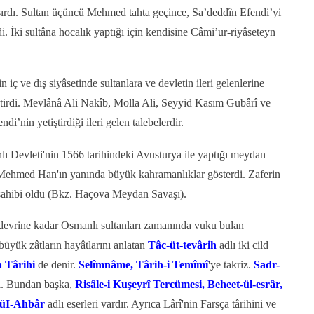
ırdı. Sultan üçüncü Mehmed tahta geçince, Sa’deddîn Efendi’yi
. İki sultâna hocalık yaptığı için kendisine Câmi’ur-riyâseteyn
iç ve dış siyâsetinde sultanlara ve devletin ileri gelenlerine
ştirdi. Mevlânâ Ali Nakîb, Molla Ali, Seyyid Kasım Gubârî ve
’nin yetiştirdiği ileri gelen talebelerdir.
 Devleti'nin 1566 tarihin­deki Avusturya ile yaptığı mey­dan
Mehmed Han'ın yanında büyük kahramanlıklar gösterdi. Zaferin
sahibi oldu (Bkz. Haçova Meydan Savaşı).
devrine kadar Osmanlı sultanları zamanında vuku bulan
 büyük zâtla­rın hayâtlarını anlatan
Tâc-üt-tevârih
adlı iki cild
 Târihi
de denir.
Selîmnâme, Târih-i Temîmî
'ye takriz.
Sadr-
dı. Bundan başka,
Risâle-i Kuşeyrî Tercümesi, Beheet-ül-esrâr,
-üI-Ahbâr
adlı eser­leri vardır. Ayrıca Lârî'nin Farsça târihini ve