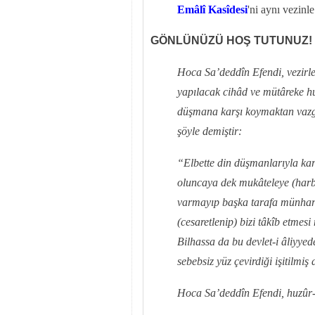
Emâlî Kasîdesi
'ni aynı vezinl
GÖNLÜNÜZÜ HOŞ TUTUNUZ!
Hoca Sa’deddîn Efendi, vezirle
yapılacak cihâd ve mütâreke hu
düşmana karşı koymaktan vazge
şöyle demiştir:
“Elbette din düşmanlarıyla kar
oluncaya dek mukâteleye (harb 
varmayıp başka tarafa münharif
(cesaretlenip) bizi tâkîb etme
Bilhassa da bu devlet-i âliyy
sebebsiz yüz çevirdiği işitilmiş 
Hoca Sa’deddîn Efendi, huzûr-