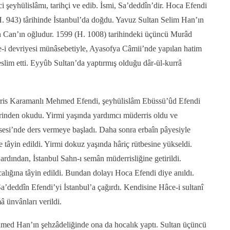
i şeyhülislâmı, tarihçi ve edib. İsmi, Sa’deddîn’dir. Hoca Efendi
. 943) târihinde İstanbul’da doğdu. Yavuz Sultan Selim Han’ın
n Can’ın oğludur. 1599 (H. 1008) tarihindeki üçüncü Murâd
e-i devriyesi münâsebetiyle, Ayasofya Câmii’nde yapılan hatim
slim etti. Eyyûb Sultan’da yaptırmış olduğu dâr-ül-kurrâ
ris Karamanlı Mehmed Efendi, şeyhülislâm Ebüssü’ûd Efendi
rinden okudu. Yirmi yaşında yardımcı müderris oldu ve
esi’nde ders vermeye başladı. Daha sonra erbaîn pâyesiyle
 tâyin edildi. Yirmi dokuz yaşında hâriç rütbesine yükseldi.
rdından, İstanbul Sahn-ı semân müderrisliğine getirildi.
ığına tâyin edildi. Bundan dolayı Hoca Efendi diye anıldı.
’deddîn Efendi’yi İstanbul’a çağırdı. Kendisine Hâce-i sultanî
â ünvânları verildi.
ed Han’ın şehzâdeliğinde ona da hocalık yaptı. Sultan üçüncü