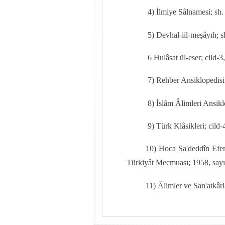
4) İlmiye Sâlnamesi; sh.
5) Devhal-iil-meşâyıh; s
6 Hulâsat ül-eser; cild-3
7) Rehber Ansiklopedisi;
8) İslâm Âlimleri Ansikl
9) Türk Klâsikleri; cild-
10) Hoca Sa'deddîn Efen
Türkiyât Mecmuası; 1958, sayı
11
)
Âlimler ve San'atkârl