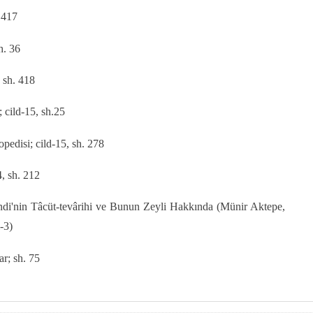
 417
h. 36
, sh. 418
 cild-15, sh.25
opedisi; cild-15, sh. 278
4, sh. 212
di'nin Tâcüt-tevârihi ve Bunun Zeyli Hak­kında (Münir Aktepe,
-3)
ar; sh. 75