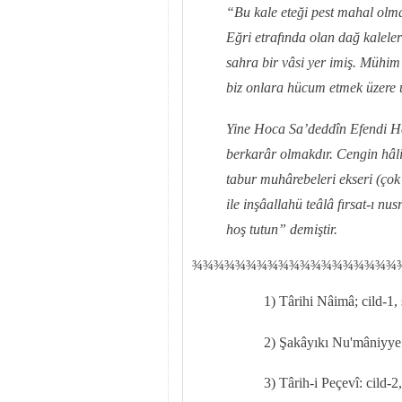
“Bu kale eteği pest mahal olma
Eğri etrafında olan dağ kaleler
sahra bir vâsi yer imiş. Mühim
biz onlara hücum etmek üzere 
Yine Hoca Sa’deddîn Efendi H
berkarâr olmakdır. Cengin hâl
tabur muhârebeleri ekseri (ço
ile inşâallahü teâlâ fırsat-ı nusr
hoş tutun” demiştir.
¾
¾
¾¾¾¾¾¾¾¾¾¾¾¾¾¾¾¾¾
1) Târihi Nâimâ; cild-1,
2) Şakâyıkı Nu'mâniyye z
3) Târih-i Peçevî: cild-2