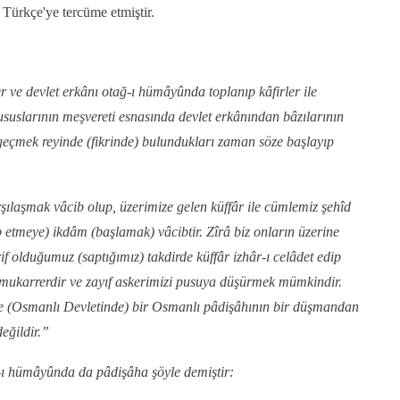
e Türkçe'ye tercüme etmiştir.
r ve devlet erkânı otağ-ı hümâyûnda toplanıp kâfirler ile
suslarının meşvereti esnasında devlet erkânından bâzılarının
çmek reyinde (fikrinde) bulundukları zaman söze başlayıp
şılaşmak vâcib olup, üzerimize gelen küffâr ile cümlemiz şehîd
etmeye) ikdâm (başlamak) vâcibtir. Zîrâ biz onların üzerine
 olduğumuz (saptığımız) takdirde küffâr izhâr-ı celâdet edip
si mukarrerdir ve zayıf askerimizi pusuya düşürmek mümkindir.
ede (Osmanlı Devletinde) bir Osmanlı pâdişâhının bir düşmandan
değildir.”
ı hümâyûnda da pâdişâha şöyle demiştir: