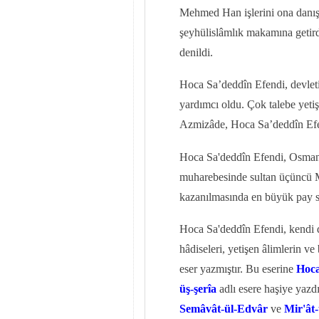
Mehmed Han işlerini ona danış
şeyhülislâmlık makamına getirdi
denildi.
Hoca Sa’deddîn Efendi, devletin 
yardımcı oldu. Çok talebe yeti
Azmizâde, Hoca Sa’deddîn Efendi
Hoca Sa'deddîn Efendi, Osmanlı
muharebesinde sultan üçüncü 
kazanılmasında en büyük pay 
Hoca Sa'deddîn Efendi, kendi 
hâdiseleri, yetişen âlimlerin ve
eser yazmıştır. Bu eserine
Hoca
üş-şerîa
adlı esere haşiye yaz
Semâvât-ül-Edvâr
ve
Mir'ât