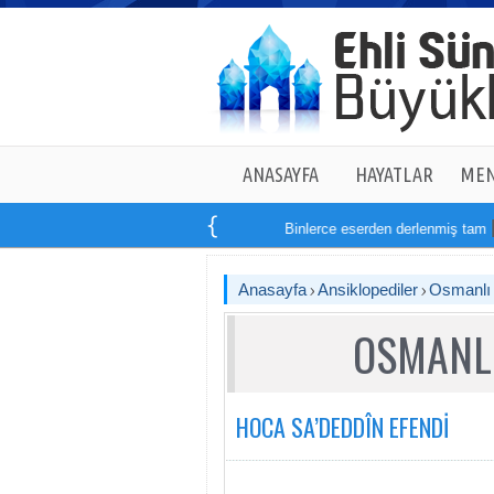
ANASAYFA
HAYATLAR
MEN
Binlerce eserden derlenmiş tam
14
k
Anasayfa
Ansiklopediler
Osmanlı T
OSMANLI
HOCA SA’DEDDÎN EFENDİ