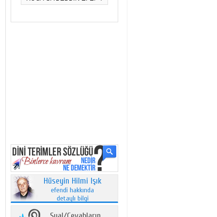
Hüseyin Hilmi Işık
efendi hakkında
detaylı bilgi
Sual/Cevabların