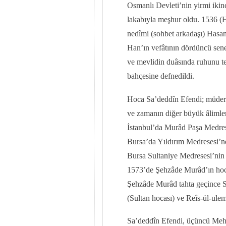
Osmanlı Devleti’nin yirmi ikinc
lakabıyla meşhur oldu. 1536 (H
nedîmi (sohbet arkadaşı) Hasa
Han’ın vefâtının dördüncü sen
ve mevlidin duâsında ruhunu te
bahçesine defnedildi.
Hoca Sa’deddîn Efendi; müder
ve zamanın diğer büyük âlimle
İstanbul’da Murâd Paşa Medres
Bursa’da Yıldırım Medresesi’ne
Bursa Sultaniye Medresesi’nin a
1573’de Şehzâde Murâd’ın hocal
Şehzâde Murâd tahta geçince Sa
(Sultan hocası) ve Reîs-ül-ulem
Sa’deddîn Efendi, üçüncü Mehm