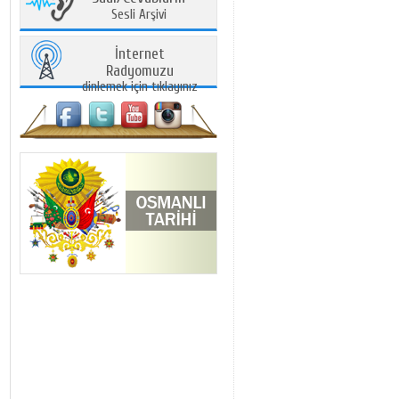
Sesli Arşivi
İnternet
Radyomuzu
dinlemek için tıklayınız