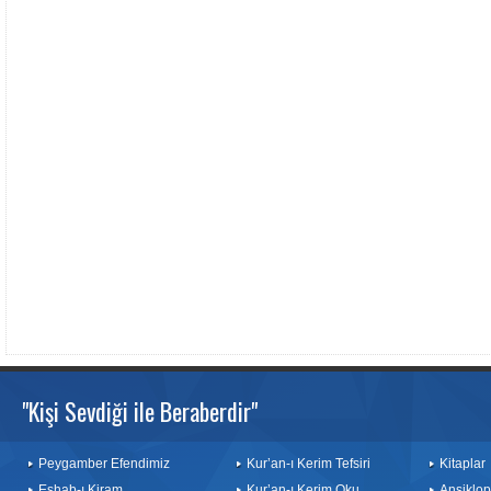
"Kişi Sevdiği ile Beraberdir"
Peygamber Efendimiz
Kur’an-ı Kerim Tefsiri
Kitaplar
Eshab-ı Kiram
Kur’an-ı Kerim Oku
Ansiklop