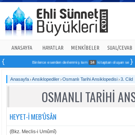
ANASAYFA
HAYATLAR
MENKÎBELER
SUAL/CEVAB
Binlerce eserden derlenmiş tam
14
kitaptan oluşan seti online
Anasayfa
Ansiklopediler
Osmanlı Tarihi Ansiklopedisi
3. Cild
OSMANLI TARİHİ ANS
HEY’ET-İ MEB’ÛSÂN
(Bkz. Meclis-i Umûmî)