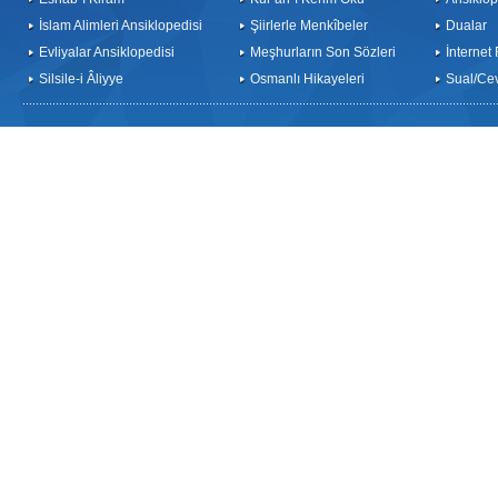
İslam Alimleri Ansiklopedisi
Şiirlerle Menkîbeler
Dualar
Evliyalar Ansiklopedisi
Meşhurların Son Sözleri
İnternet
Silsile-i Âliyye
Osmanlı Hikayeleri
Sual/Ce