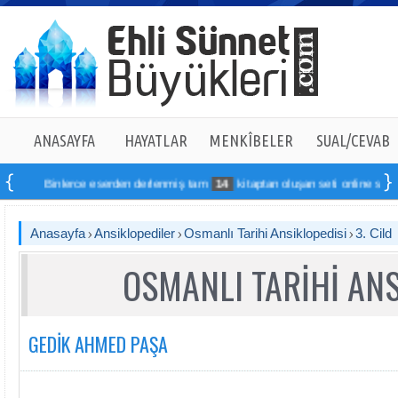
ANASAYFA
HAYATLAR
MENKÎBELER
SUAL/CEVAB
Binlerce eserden derlenmiş tam
14
kitaptan oluşan seti online sipariş vereb
Anasayfa
Ansiklopediler
Osmanlı Tarihi Ansiklopedisi
3. Cild
OSMANLI TARİHİ ANS
GEDİK AHMED PAŞA