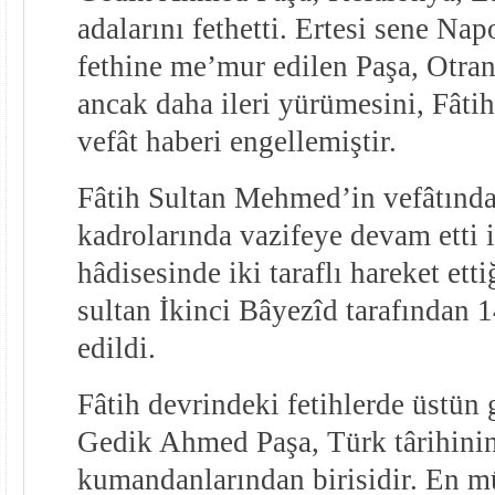
adalarını fethetti. Ertesi sene Napo
fethine me’mur edilen Paşa, Otran
ancak daha ileri yürümesini, Fât
vefât haberi engellemiştir.
Fâtih Sultan Mehmed’in vefâtında
kadrolarında vazifeye devam etti 
hâdisesinde iki taraflı hareket ett
sultan İkinci Bâyezîd tarafından 
edildi.
Fâtih devrindeki fetihlerde üstün g
Gedik Ahmed Paşa, Türk târihinin
kumandanlarından birisidir. En mü