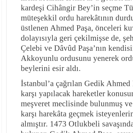
kardeşi Cihângir Bey’in seçme T
müteşekkil ordu harekâtının durdu
üstlenen Ahmed Paşa, önceleri kuv
dolayısıyla geri çekilmişse de, ş
Çelebi ve Dâvûd Paşa’nın kendisi
Akkoyunlu ordusunu yenerek or
beylerini esir aldı.
İstanbul’a çağrılan Gedik Ahmed
karşı yapılacak hareketler konusu
meşveret meclisinde bulunmuş ve
karşı harekâta geçmek isteyenlerin
almıştır. 1473 Otlukbeli savaşınd