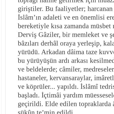
giriştiler. Bu faaliyetler; harcana
İslâm’ın adaleti ve en önemlisi er
bereketiyle kısa zamanda müsbet n
Derviş Gâziler, bir memleket ve ş
bâzıları derhâl oraya yerleşip, kal
yürüdü. Arkadan dâima taze kuvvet 
bu yürüyüşün ardı arkası kesilmed
ve beldelerde; câmiler, medreseler,
hastaneler, kervansaraylar, imâretl
ve köprüler... yapıldı. İslâmî tedr
başladı. İçtimâi yardım müessesele
geçirildi. Elde edilen topraklarda 
sükûn te’min edildi.