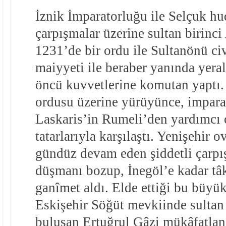
İznik İmparatorluğu ile Selçuk h
çarpışmalar üzerine sultan birinc
1231’de bir ordu ile Sultanönü ci
maiyyeti ile beraber yanında yera
öncü kuvvetlerine komutan yaptı.
ordusu üzerine yürüyünce, impar
Laskaris’in Rumeli’den yardımcı 
tatarlarıyla karşılaştı. Yenişehir 
gündüz devam eden şiddetli çarp
düşmanı bozup, İnegöl’e kadar tâ
ganîmet aldı. Elde ettiği bu büyü
Eskişehir Söğüt mevkiinde sultan
buluşan Ertuğrul Gâzi mükâfatland