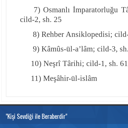
7) Osmanlı İmparatorluğu Tâ
cild-2, sh. 25
8) Rehber Ansiklopedisi; cild
9) Kâmûs-ül-a’lâm; cild-3, sh
10) Neşrî Târihi; cild-1, sh. 61
11) Meşâhir-ül-islâm
"Kişi Sevdiği ile Beraberdir"