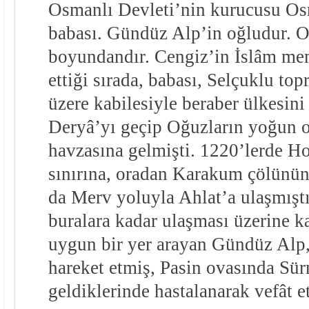
Osmanlı Devleti’nin kurucusu O
babası. Gündüz Alp’in oğludur. O
boyundandır. Cengiz’in İslâm mem
ettiği sırada, babası, Selçuklu to
üzere kabilesiyle beraber ülkesin
Deryâ’yı geçip Oğuzların yoğun 
havzasına gelmişti. 1220’lerde H
sınırına, oradan Karakum çölünün
da Merv yoluyla Ahlat’a ulaşmıştı
buralara kadar ulaşması üzerine k
uygun bir yer arayan Gündüz Alp,
hareket etmiş, Pasin ovasında Sür
geldiklerinde hastalanarak vefât e