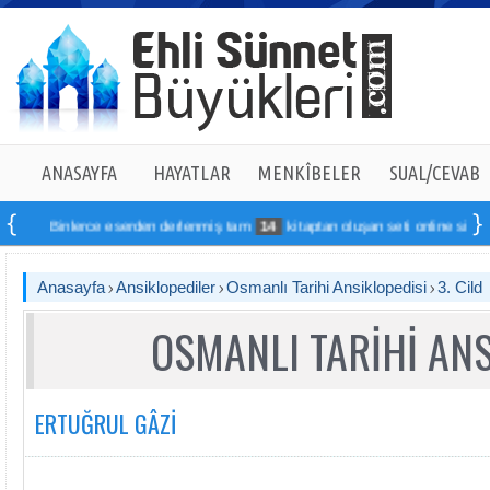
ANASAYFA
HAYATLAR
MENKÎBELER
SUAL/CEVAB
lerce eserden derlenmiş tam
14
kitaptan oluşan seti online sipariş verebilirsi
Anasayfa
Ansiklopediler
Osmanlı Tarihi Ansiklopedisi
3. Cild
OSMANLI TARİHİ ANS
ERTUĞRUL GÂZİ