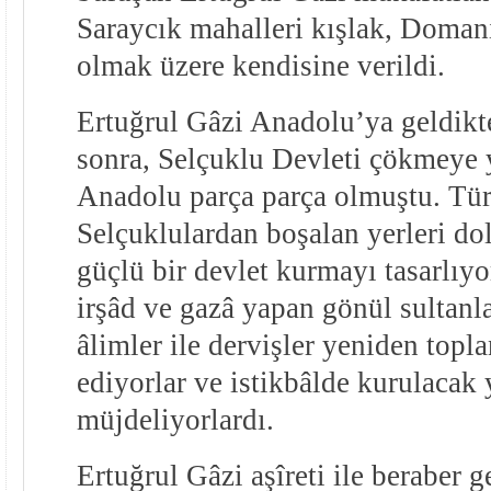
Saraycık mahalleri kışlak, Doman
olmak üzere kendisine verildi.
Ertuğrul Gâzi Anadolu’ya geldikt
sonra, Selçuklu Devleti çökmeye 
Anadolu parça parça olmuştu. Tür
Selçuklulardan boşalan yerleri d
güçlü bir devlet kurmayı tasarlıy
irşâd ve gazâ yapan gönül sultanla
âlimler ile dervişler yeniden topl
ediyorlar ve istikbâlde kurulacak 
müjdeliyorlardı.
Ertuğrul Gâzi aşîreti ile beraber 