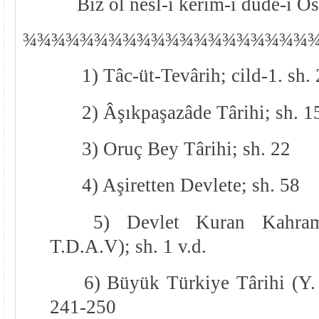
Biz ol nesl-i kerîm-i dûde-i 
¾
¾
¾¾¾¾¾¾¾¾¾¾¾¾¾¾¾¾¾¾
1) Tâc-üt-Tevârih; cild-1. sh.
2) Âşıkpaşazâde Târihi; sh. 15
3) Oruç Bey Târihi; sh. 22
4) Aşiretten Devlete; sh. 58
5) Devlet Kuran Kahram
T.D.A.V); sh. 1 v.d.
6) Büyük Türkiye Târihi (Y. 
241-250