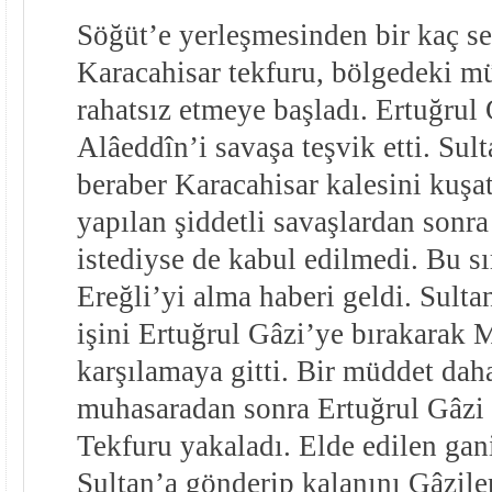
Söğüt’e yerleşmesinden bir kaç s
Karacahisar tekfuru, bölgedeki m
rahatsız etmeye başladı. Ertuğrul 
Alâeddîn’i savaşa teşvik etti. Sul
beraber Karacahisar kalesini kuşat
yapılan şiddetli savaşlardan sonra
istediyse de kabul edilmedi. Bu s
Ereğli’yi alma haberi geldi. Sulta
işini Ertuğrul Gâzi’ye bırakarak 
karşılamaya gitti. Bir müddet da
muhasaradan sonra Ertuğrul Gâzi k
Tekfuru yakaladı. Elde edilen gani
Sultan’a gönderip kalanını Gâziler