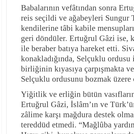
Babalarının vefâtından sonra Ertu
reis seçildi ve ağabeyleri Sungu
kendilerine tâbi kabile mensuplar
geri döndüler. Ertuğrul Gâzi ise,
ile beraber batıya hareket etti. Si
konakladığında, Selçuklu ordusu 
birliğinin kıyasıya çarpışmakta v
Selçuklu ordusunu bozmak üzere 
Yiğitlik ve erliğin bütün vasıflar
Ertuğrul Gâzi, İslâm’ın ve Türk’ü
zâlime karşı mağdura destek olma
tereddüd etmedi. “Mağlûba yardım