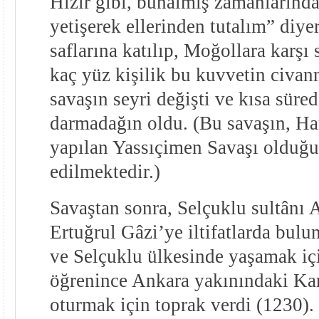
Hızır gibi, bunalmış zamanlarında
yetişerek ellerinden tutalım” diye
saflarına katılıp, Moğollara karşı s
kaç yüz kişilik bu kuvvetin civan
savaşın seyri değişti ve kısa sür
darmadağın oldu. (Bu savaşın, Ha
yapılan Yassıçimen Savaşı olduğu
edilmektedir.)
Savaştan sonra, Selçuklu sultânı
Ertuğrul Gâzi’ye iltifatlarda bulu
ve Selçuklu ülkesinde yaşamak içi
öğrenince Ankara yakınındaki Ka
oturmak için toprak verdi (1230).