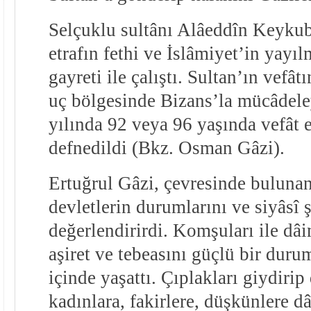
Selçuklu sultânı Alâeddîn Keykub
etrafın fethi ve İslâmiyet’in yayıl
gayreti ile çalıştı. Sultan’ın vefâ
uç bölgesinde Bizans’la mücâdele
yılında 92 veya 96 yaşında vefât 
defnedildi (Bkz. Osman Gâzi).
Ertuğrul Gâzi, çevresinde bulunan
devletlerin durumlarını ve siyâsî ş
değerlendirirdi. Komşuları ile dâi
aşiret ve tebeasını güçlü bir duru
içinde yaşattı. Çıplakları giydirip 
kadınlara, fakirlere, düşkünlere d