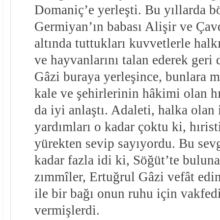
Domaniç’e yerleşti. Bu yıllarda 
Germiyan’ın babası Alişir ve Çavda
altında tuttukları kuvvetlerle halk
ve hayvanlarını talan ederek geri 
Gâzi buraya yerleşince, bunlara m
kale ve şehirlerinin hâkimi olan hı
da iyi anlaştı. Adaleti, halka ola
yardımları o kadar çoktu ki, hıris
yürekten sevip sayıyordu. Bu sevg
kadar fazla idi ki, Söğüt’te buluna
zımmîler, Ertuğrul Gâzi vefât edinc
ile bir bağı onun ruhu için vakfed
vermişlerdi.