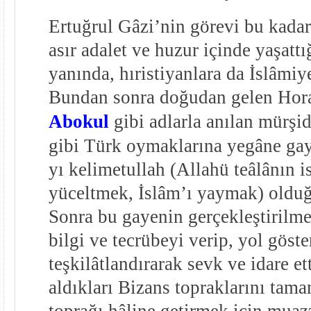
Ertuğrul Gâzi’nin görevi bu kadar
asır adalet ve huzur içinde yaşattı
yanında, hıristiyanlara da İslâmiyet
Bundan sonra doğudan gelen Hora
Abokul
gibi adlarla anılan mürşi
gibi Türk oymaklarına yegâne gaye
yı kelimetullah (Allahü teâlânın is
yüceltmek, İslâm’ı yaymak) olduğu
Sonra bu gayenin gerçekleştirilme
bilgi ve tecrübeyi verip, yol göste
teşkilâtlandırarak sevk ve idare ett
aldıkları Bizans topraklarını tam
toprağı hâline getirmek için muaz