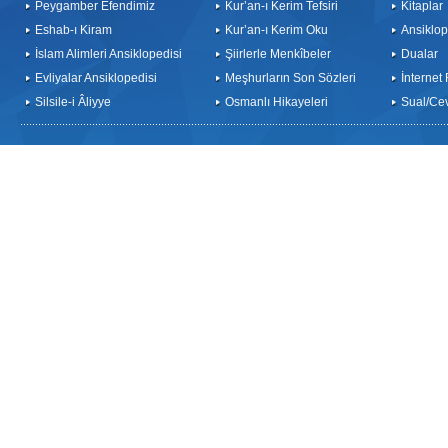
Peygamber Efendimiz
Kur’an-ı Kerim Tefsiri
Kitaplar
Eshab-ı Kiram
Kur’an-ı Kerim Oku
Ansiklop
İslam Alimleri Ansiklopedisi
Şiirlerle Menkîbeler
Dualar
Evliyalar Ansiklopedisi
Meşhurların Son Sözleri
İnternet
Silsile-i Âliyye
Osmanlı Hikayeleri
Sual/Ce