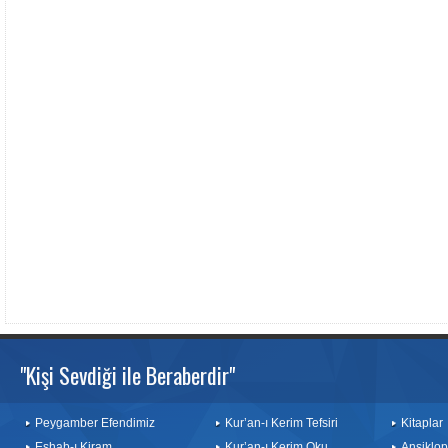
"Kişi Sevdiği ile Beraberdir"
Peygamber Efendimiz
Kur’an-ı Kerim Tefsiri
Kitaplar
Eshab-ı Kiram
Kur’an-ı Kerim Oku
Ansiklop