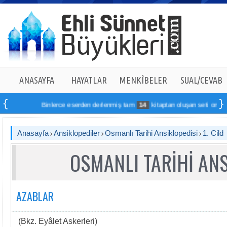
ANASAYFA
HAYATLAR
MENKÎBELER
SUAL/CEVAB
Binlerce eserden derlenmiş tam
14
kitaptan oluşan seti online sip
Anasayfa
Ansiklopediler
Osmanlı Tarihi Ansiklopedisi
1. Cild
OSMANLI TARİHİ ANS
AZABLAR
(Bkz. Eyâlet Askerleri)