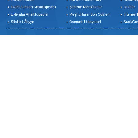
İslam Alimleri Ansiklopedisi
Şiirlerle Menkîbeler
Dualar
Evliyalar Ansiklopedisi
Meşhurların Son Sözleri
İnternet
Silsile-i Âliyye
Osmanlı Hikayeleri
Sual/Ce