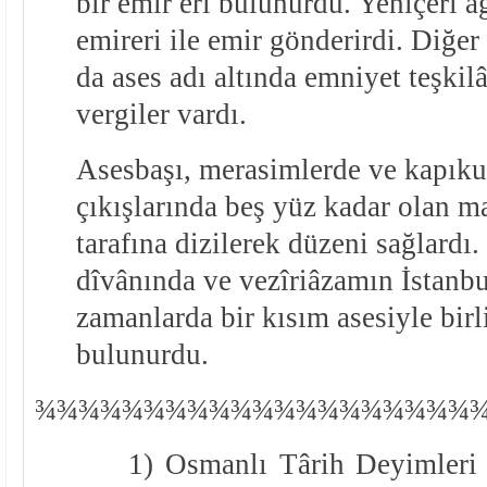
bir emir eri bulunurdu. Yeniçeri a
emireri ile emir gönderirdi. Diğer
da ases adı altında emniyet teşkil
vergiler vardı.
Asesbaşı, merasimlerde ve kapıkul
çıkışlarında beş yüz kadar olan ma
tarafına dizilerek düzeni sağlardı
dîvânında ve vezîriâzamın İstanbu
zamanlarda bir kısım asesiyle birl
bulunurdu.
¾
¾
¾¾¾¾¾¾¾¾¾¾¾¾¾¾¾¾¾¾
1) Osmanlı Târih Deyimleri 