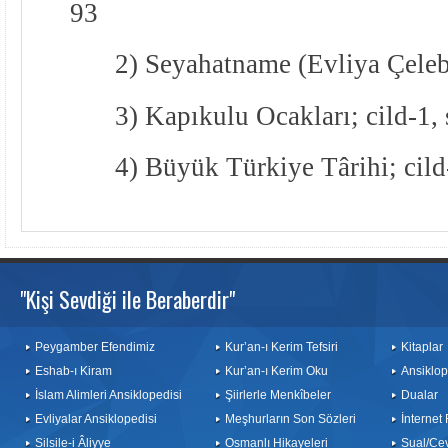
93
2) Seyahatname (Evliya Çelebi
3) Kapıkulu Ocakları; cild-1, 
4) Büyük Türkiye Târihi; cild
"Kişi Sevdiği ile Beraberdir"
Peygamber Efendimiz
Kur’an-ı Kerim Tefsiri
Kitaplar
Eshab-ı Kiram
Kur’an-ı Kerim Oku
Ansiklop
İslam Alimleri Ansiklopedisi
Şiirlerle Menkîbeler
Dualar
Evliyalar Ansiklopedisi
Meşhurların Son Sözleri
İnternet
Silsile-i Âliyye
Osmanlı Hikayeleri
Sual/Ce