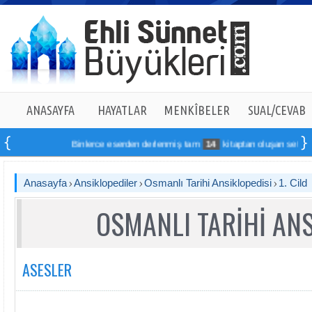
ANASAYFA
HAYATLAR
MENKÎBELER
SUAL/CEVAB
Binlerce eserden derlenmiş tam
14
kitaptan oluşan seti online 
Anasayfa
Ansiklopediler
Osmanlı Tarihi Ansiklopedisi
1. Cild
OSMANLI TARİHİ ANS
ASESLER