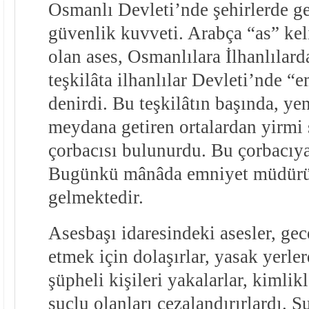
Osmanlı Devleti’nde şehirlerde ge
güvenlik kuvveti. Arabça “as” ke
olan ases, Osmanlılara İlhanlılard
teşkilâta ilhanlılar Devleti’nde “e
denirdi. Bu teşkilâtın başında, ye
meydana getiren ortalardan yirmi 
çorbacısı bulunurdu. Bu çorbacıya
Bugünkü mânâda emniyet müdürün
gelmektedir.
Asesbaşı idaresindeki asesler, gec
etmek için dolaşırlar, yasak yerler
şüpheli kişileri yakalarlar, kimlikl
suçlu olanları cezalandırırlardı. S