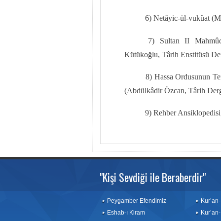
6) Netâyic-ül-vukûat (Mu
7) Sultan II Mahmûd
Kütükoğlu, Târih Enstitüsü Derg
8) Hassa Ordusunun Tem
(Abdülkâdir Özcan, Târih Dergi
9) Rehber Ansiklopedisi;
"Kişi Sevdiği ile Beraberdir"
Peygamber Efendimiz
Kur’an-
Eshab-ı Kiram
Kur’an-