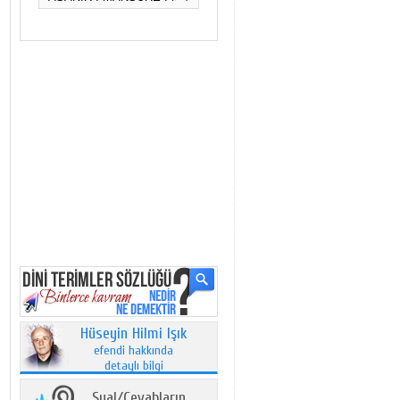
Hüseyin Hilmi Işık
efendi hakkında
detaylı bilgi
Sual/Cevabların