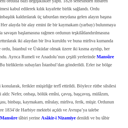
ni orduda bâzı değişiklikler yaptı. 1828 senesinden itibaren
lmesi kabul edilerek kılık kıyafette birlik sağlandı. Ordu
inbaşılık kaldırılarak üç taburdan meydana gelen alayın başına
i. Her alayda bir alay emini ile bir kaymakam (yarbay) bulunmaya
la savaşın başlamasına rağmen ordunun teşkilâtlandırılmasına
arttırılarak iki alaydan bir liva kuruldu ve buna mirliva kumanda
 ordu, İstanbul ve Üsküdar olmak üzere iki kısma ayrılıp, her
lundu. Ayrıca Rumeli ve Anadolu’nun çeşitli yerlerinde
Mansûre
 birliklerin subayları İstanbul’dan gönderildi. Erler ise bölge
onularak, ferikler müşirliğe terfî ettirildi. Böylece rütbe silsilesi
i aldı: Nefer, onbaşı, bölük emîni, çavuş, başçavuş, mülâzım,
ğası, binbaşı, kaymakam, mîralay, mirliva, ferik, müşir. Ordunun
ere 1834’de Harbiye mektebi açıldı ve Avrupa’ya talebe
i Mansûre
tâbiri yerine
Asâkir-i Nizamiye
denildi ve bu tâbir