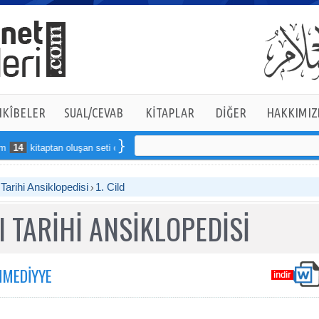
KÎBELER
SUAL/CEVAB
KİTAPLAR
DİĞER
HAKKIMIZ
itaptan oluşan seti online sipariş verebilirsiniz
arihi Ansiklopedisi
1. Cild
 TARİHİ ANSİKLOPEDİSİ
MMEDİYYE