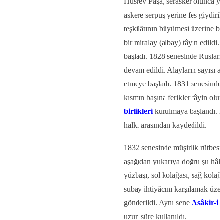
Hüsrev Paşa, serasker olunca ye
askere serpuş yerine fes giydiri
teşkilâtının büyümesi üzerine b
bir miralay (albay) tâyin edild
başladı. 1828 senesinde Ruslar
devam edildi. Alayların sayısı 
etmeye başladı. 1831 senesinde
kısmın başına ferikler tâyin o
birlikleri
kurulmaya başlandı. Bu
halkı arasından kaydedildi.
1832 senesinde müşirlik rütbesi k
aşağıdan yukarıya doğru şu hâl
yüzbaşı, sol kolağası, sağ kola
subay ihtiyâcını karşılamak üz
gönderildi. Aynı sene
Asâkir-
uzun süre kullanıldı.