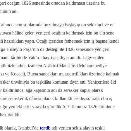
eri ocağını 1826 senesinde ortadan kaldırması üzerine bu
rdunun adı.
ltıncı asrın sonlarında bozulmaya başlayıp on sekizinci ve on
yuvası hâline gelen yeniçeri ocağını kaldırmak için on altı sene
i hazırlıkları yaptı. Ocağı içeriden fethetmek için iş başına kendi
Ağa Hüseyin Paşa’nın da desteği ile 1826 senesinde yeniçeri
anlı târihinde Vak’a-i hayriye adıyla anıldı. Lağv edilen
ndimizin adına izafeten Asâkir-i Mansûre-i Muhammediye
zı ve Kocaeli, Bursa sancakları mutasarrıflıkları üzerinde kalmak
sker ünvânıyla bu teşkilâta komutan tâyin etti. Yeniçerilere âid
er kaldırılınca, ağa kapısının adı da serasker kapısı olarak
 süre seraskerlik dâiresi olarak kullanıldı ise de, sonraları bu iş
duğu yerdeki eski sarayda yürütüldü. 7 Temmuz 1826 târihinde
azırlatıldı.
lk olarak, İstanbul’da
tertib
adı verilen sekiz alayın teşkil