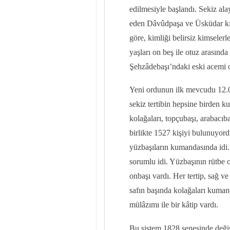
edilmesiyle başlandı. Sekiz alay
eden Dâvûdpaşa ve Üsküdar kış
göre, kimliği belirsiz kimselerle
yaşları on beş ile otuz arasınd
Şehzâdebaşı’ndaki eski acemi oc
Yeni ordunun ilk mevcudu 12.000
sekiz tertibin hepsine birden k
kolağaları, topçubaşı, arabacıb
birlikte 1527 kişiyi bulunuyord
yüzbaşıların kumandasında idi.
sorumlu idi. Yüzbaşının rütbe o
onbaşı vardı. Her tertip, sağ ve
safın başında kolağaları kuman
mülâzımı ile bir kâtip vardı.
Bu sistem 1828 senesinde değişik