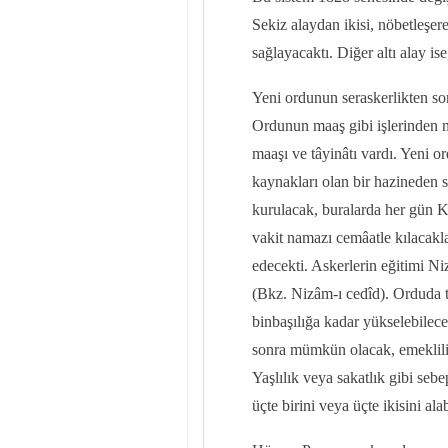
Sekiz alaydan ikisi, nöbetleşer
sağlayacaktı. Diğer altı alay is
Yeni ordunun seraskerlikten son
Ordunun maaş gibi işlerinden n
maaşı ve tâyinâtı vardı. Yeni o
kaynakları olan bir hazineden s
kurulacak, buralarda her gün Ku
vakit namazı cemâatle kılacakla
edecekti. Askerlerin eğitimi Ni
(Bkz. Nizâm-ı cedîd). Orduda ter
binbaşılığa kadar yükselebilec
sonra mümkün olacak, emekliliğ
Yaşlılık veya sakatlık gibi seb
üçte birini veya üçte ikisini ala