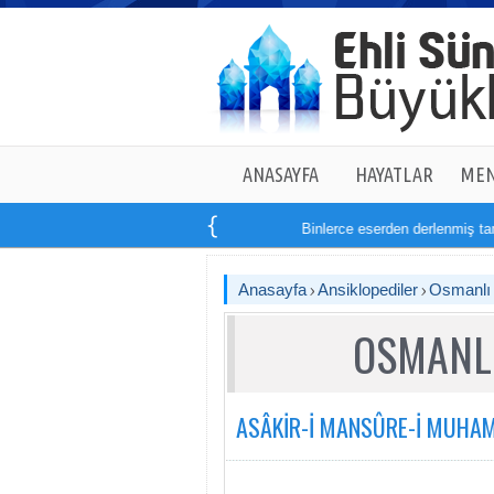
ANASAYFA
HAYATLAR
MEN
Binlerce eserden derlenmiş tam
14
k
Anasayfa
Ansiklopediler
Osmanlı T
OSMANLI
ASÂKİR-İ MANSÛRE-İ MUHA