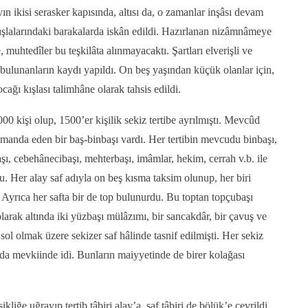
ın ikisi serasker kapısında, altısı da, o zamanlar inşâsı devam
lalarındaki barakalarda iskân edildi. Hazırlanan nizâmnâmeye
, muhtedîler bu teşkilâta alınmayacaktı. Şartları elverişli ve
a bulunanların kaydı yapıldı. On beş yaşından küçük olanlar için,
ağı kışlası talimhâne olarak tahsis edildi.
 kişi olup, 1500’er kişilik sekiz tertibe ayrılmıştı. Mevcûd
umanda eden bir baş-binbaşı vardı. Her tertibin mevcudu binbaşı,
aşı, cebehânecibaşı, mehterbaşı, imâmlar, hekim, cerrah v.b. ile
u. Her alay saf adıyla on beş kısma taksim olunup, her biri
 Ayrıca her safta bir de top bulunurdu. Bu toptan topçubaşı
larak altında iki yüzbaşı mülâzımı, bir sancakdâr, bir çavuş ve
 sol olmak üzere sekizer saf hâlinde tasnif edilmişti. Her sekiz
da mevkiinde idi. Bunların maiyyetinde de birer kolağası
liğe uğrayıp tertib tâbiri alay’a, saf tâbiri de bölük’e çevrildi.