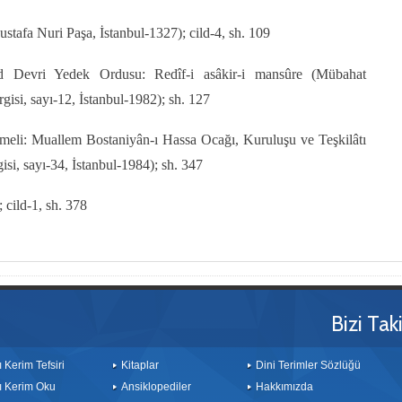
stafa Nuri Paşa, İstanbul-1327); cild-4, sh. 109
 Devri Yedek Ordusu: Redîf-i asâkir-i mansûre (Mübahat
isi, sayı-12, İstanbul-1982); sh. 127
eli: Muallem Bostaniyân-ı Hassa Ocağı, Kuruluşu ve Teşkilâtı
si, sayı-34, İstanbul-1984); sh. 347
 cild-1, sh. 378
Bizi Tak
ı Kerim Tefsiri
Kitaplar
Dini Terimler Sözlüğü
ı Kerim Oku
Ansiklopediler
Hakkımızda