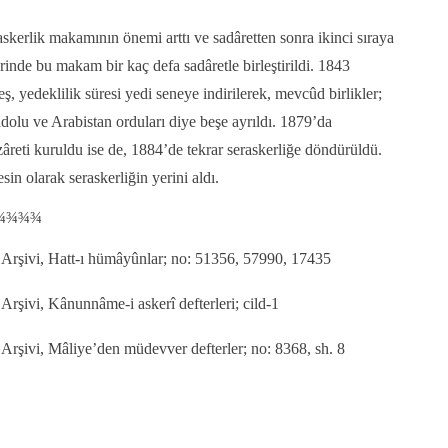
skerlik makamının önemi arttı ve sadâretten sonra ikinci sıraya
inde bu makam bir kaç defa sadâretle birleştirildi. 1843
ş, yedeklilik süresi yedi seneye indirilerek, mevcûd birlikler;
olu ve Arabistan orduları diye beşe ayrıldı. 1879’da
zâreti kuruldu ise de, 1884’de tekrar seraskerliğe döndürüldü.
sin olarak seraskerliğin yerini aldı.
¾¾¾¾
Arşivi, Hatt-ı hümâyûnlar; no: 51356, 57990, 17435
rşivi, Kânunnâme-i askerî defterleri; cild-1
Arşivi, Mâliye’den müdevver defterler; no: 8368, sh. 8