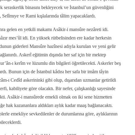
ek seraskerlik binasını bekleyecek ve İstanbul’un güvenliğini
e, Selîmıye ve Rami kışlalarında tâlim yapacaklardı.
ra gelen en yetkili makamı Asâkir-i mansûre nezâreti idi.
âzır mes’ûl idi. En yüksek rütbelisinden ere kadar herkesin
rdunun giderleri Mansûre hazînesi adıyla kurulan ve yeni gelir
ağlanırdı. Askerî eğitimin dışında her saf için bir mektep
r’ân-ı kerîm ve lüzumlu din bilgileri öğretilecekti. Askerler beş
rdı. Bunun için de İstanbul kâdısı her safa bir imâm tâyin
zâm-ı Cedîd askerininki gibi olup, dışarıdan uzmanlar getirildi
fi, kabiliyete göre olacaktı. Bir nefer, çalışkanlığı sayesinde
ekti. Asâkir-i mansûrede emekli olmak on iki sene hizmetten
e hak kazananlara aldıkları aylık kadar maaş bağlanacaktı.
eplerle emekliye sevkedilenler de durumlarına göre, aylıklarının
bileceklerdi.