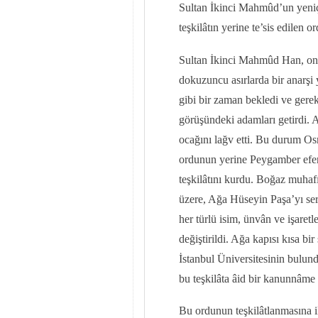
Sultan İkinci Mahmûd’un yeniç
teşkilâtın yerine te’sis edilen o
Sultan İkinci Mahmûd Han, on a
dokuzuncu asırlarda bir anarşi 
gibi bir zaman bekledi ve gerekl
görüşündeki adamları getirdi. 
ocağını lağv etti. Bu durum Osm
ordunun yerine Peygamber efe
teşkilâtını kurdu. Boğaz muhafı
üzere, Ağa Hüseyin Paşa’yı sera
her türlü isim, ünvân ve işaretl
değiştirildi. Ağa kapısı kısa bir
İstanbul Üniversitesinin bulun
bu teşkilâta âid bir kanunnâme h
Bu ordunun teşkilâtlanmasına i