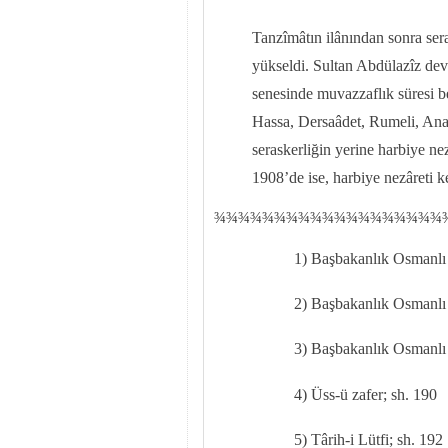
Tanzîmâtın ilânından sonra sera
yükseldi. Sultan Abdülazîz devr
senesinde muvazzaflık süresi be
Hassa, Dersaâdet, Rumeli, Anad
seraskerliğin yerine harbiye ne
1908’de ise, harbiye nezâreti ke
¾
¾
¾¾¾¾¾¾¾¾¾¾¾¾¾¾¾¾¾
1) Başbakanlık Osmanlı 
2) Başbakanlık Osmanlı A
3) Başbakanlık Osmanlı 
4) Üss-ü zafer; sh. 190
5) Târih-i Lütfi; sh. 192