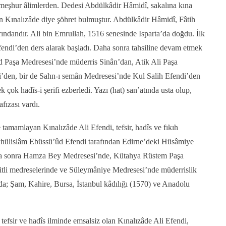
meşhur âlimlerden. Dedesi Abdülkâdir Hâmidî, sakalına kına
n Kınalızâde diye şöhret bulmuştur. Abdülkâdir Hâmidî, Fâtih
ndandır. Ali bin Emrullah, 1516 senesinde Isparta’da doğdu. İlk
Efendi’den ders alarak başladı. Daha sonra tahsiline devam etmek
d Paşa Medresesi’nde müderris Sinân’dan, Atik Ali Paşa
den, bir de Sahn-ı semân Medresesi’nde Kul Salih Efendi’den
k çok hadîs-i şerifi ezberledi. Yazı (hat) san’atında usta olup,
hafızası vardı.
tamamlayan Kınalızâde Ali Efendi, tefsir, hadîs ve fıkıh
eyhülislâm Ebüssü’ûd Efendi tarafından Edirne’deki Hüsâmiye
aha sonra Hamza Bey Medresesi’nde, Kütahya Rüstem Paşa
itli medreselerinde ve Süleymâniye Medresesi’nde müderrislik
 da; Şam, Kahire, Bursa, İstanbul kâdılığı (1570) ve Anadolu
tefsir ve hadîs ilminde emsalsiz olan Kınalızâde Ali Efendi,