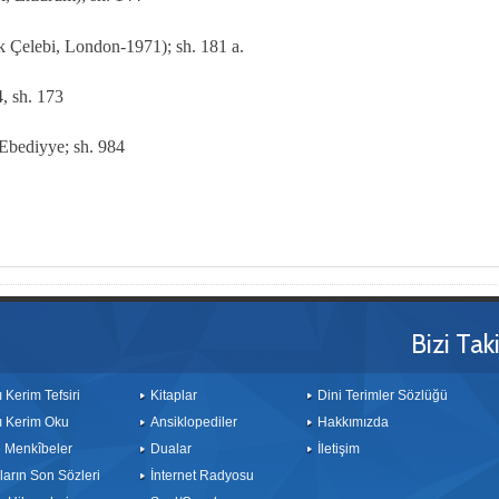
k Çelebi, London-1971); sh. 181 a.
4, sh. 173
 Ebediyye; sh. 984
Bizi Tak
ı Kerim Tefsiri
Kitaplar
Dini Terimler Sözlüğü
ı Kerim Oku
Ansiklopediler
Hakkımızda
le Menkîbeler
Dualar
İletişim
arın Son Sözleri
İnternet Radyosu