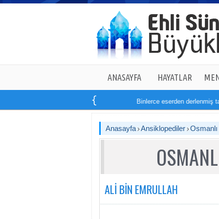
ANASAYFA
HAYATLAR
MEN
Binlerce eserden derlenmiş tam
14
Anasayfa
Ansiklopediler
Osmanlı T
OSMANLI
ALİ BİN EMRULLAH