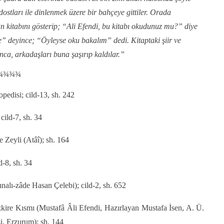
ostları ile dinlenmek üzere bir bahçeye gittiler. Orada
n kitabını gösterip; “Ali Efendi, bu kitabı okudunuz mu?” diye
” deyince; “Öyleyse oku bakalım” dedi. Kitaptaki şiir ve
ca, arkadaşları buna şaşırıp kaldılar.”
¾¾¾¾
opedisi; cild-13, sh. 242
cild-7, sh. 34
 Zeyli (Atâî); sh. 164
d-8, sh. 34
ınalı-zâde Hasan Çelebi); cild-2, sh. 652
kire Kısmı (Mustafâ Âli Efendi, Hazırlayan Mustafa İsen, A. Ü.
, Erzurum); sh. 144