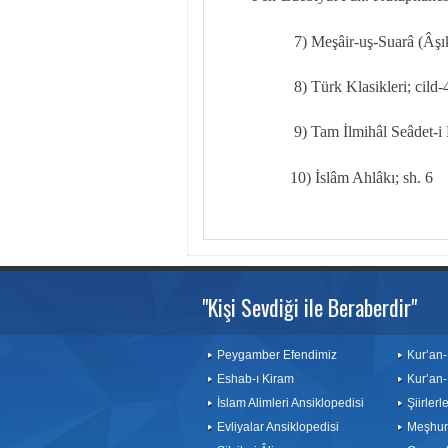
7) Meşâir-uş-Suarâ (Âşı
8) Türk Klasikleri; cild-
9) Tam İlmihâl Seâdet-i
10) İslâm Ahlâkı; sh. 6
"Kişi Sevdiği ile Beraberdir"
Peygamber Efendimiz
Kur’an-
Eshab-ı Kiram
Kur’an-
İslam Alimleri Ansiklopedisi
Şiirler
Evliyalar Ansiklopedisi
Meşhurl