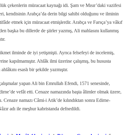
çlük çekenlerin müracaat kaynağı idi. Şam ve Mısır’daki vazifesi
ri, kendisinin Arabça’da derin bilgi sahibi olduğunu ve ilminin
tifâde etmek için müracaat etmişlerdir. Arabça ve Farsça’ya vâkıf
en başka bu dillerde de şiirler yazmış, Ali mahlasını kullanmış
tır.
kmet ilminde de iyi yetişmişti. Ayrıca felsefeyi de incelemiş,
lerine kapılmamıştır. Ahlâk ilmi üzerine çalışmış, bu hususta
 ahlâkını esaslı bir şekilde yazmıştır.
 çalışmalar yapan Ali bin Emrullah Efendi, 1571 senesinde,
irne’de vefât etti. Cenaze namazında başta âlimler olmak üzere,
. Cenaze namazı Câmi-i Atik’de kılındıktan sonra Edirne-
âzır adı ile meşhur kabristanda defnedildi.