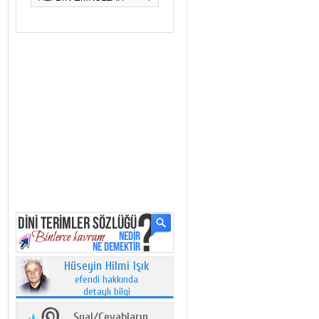
Hüseyin Hilmi Işık
efendi hakkında
detaylı bilgi
Sual/Cevabların