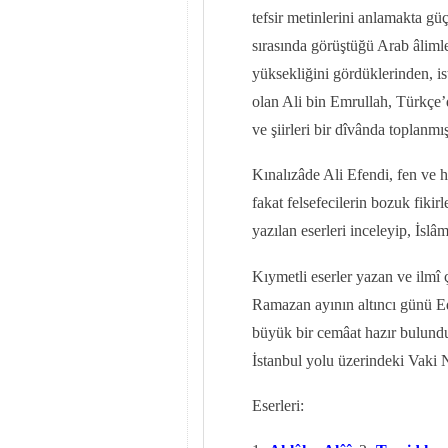
tefsir metinlerini anlamakta gü
sırasında görüştüğü Arab âlimle
yüksekliğini gördüklerinden, is
olan Ali bin Emrullah, Türkçe’d
ve şiirleri bir dîvânda toplanmış
Kınalızâde Ali Efendi, fen ve hi
fakat felsefecilerin bozuk fikir
yazılan eserleri inceleyip, İslâm
Kıymetli eserler yazan ve ilmî
Ramazan ayının altıncı günü Ed
büyük bir cemâat hazır bulundu
İstanbul yolu üzerindeki Vaki N
Eserleri: