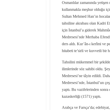
Osmanlılar zamanında yetişen 
kullanmakla meşhur olduğu içi
Sultan Mehmed Han’ın hocaları
tahsiline akrabası olan Kadri 
için İstanbul’a giderek Mahmû
Medresesi’nde Merhaba Efendi’
ders aldı. Kur’ân-ı kerîmi ve pe
hitabeti te’sirli ve kuvvetli bir 
Tahsilini mükemmel bir şekilde 
ilimlerinde söz sahibi oldu. Ş
Medresesi’ne tâyin edildi. D
Medresesi’nde, İstanbul’un çeş
yaptı. Bu vazifelerinden sonra
kazaskerliği (1571) yaptı.
Arabça ve Farsça’da; edebiyat, 