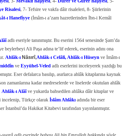
iyesi
, 3-
Mevâkıf haşiyesi
, 4-
Dürer ve Gurer haşiyesi
, 5-
ye Risalesi
, 7- Tefsire ve vakfa dâir risaleleri, 8- Şiirlerinin
ât-ı Hanefîyye
(İmâm-ı a’zam hazretlerinden İbn-i Kemâl
Alâî
adlı eseriyle tanınmıştır. Bu eserini 1564 senesinde Şam’da
e beylerbeyi Ali Paşa adına te’lif ederek, eserinin adını ona
r.
Ahlâk-ı
Nâsırî,
Ahlâk-ı Celâli, Ahlâk-ı Hüseyn
ve İmâm-ı
middîn
ve
Eyyühel-Veled
adlı eserlerini inceleyerek yazdığı bu
pmıştır. Eser defalarca basılıp, asırlarca ahlâk kitaplarına kaynak
on zamanlarına kadar medreselerde ve liselerde okutulan ahlâk
.
Ahlâk-ı Alâî
ve yukarda bahsedilen ahlâka dâir kitaplar ve
eri incelenip, Türkçe olarak
İslâm Ahlâkı
adında bir eser
ser İstanbul’da Hakikat Kitabevi tarafından yayınlanmıştır.
-şuarâ adlı eserinde babası Ali bin Emrullah hakkında şöyle