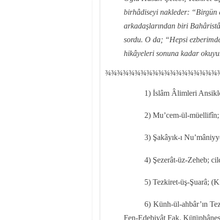
birhâdiseyi nakleder: “Birgün d
arkadaşlarından biri Bahâristâ
sordu. O da; “Hepsi ezberimde
hikâyeleri sonuna kadar okuyun
¾
¾
¾¾¾¾¾¾¾¾¾¾¾¾¾¾¾¾¾
1) İslâm Âlimleri Ansikl
2) Mu’cem-ül-müellifîn; 
3) Şakâyık-ı Nu’mâniyye
4) Şezerât-üz-Zeheb; cil
5) Tezkiret-üş-Şuarâ; (K
6) Künh-ül-ahbâr’ın Tez
Fen-Edebiyât Fak. Kütüphânesi