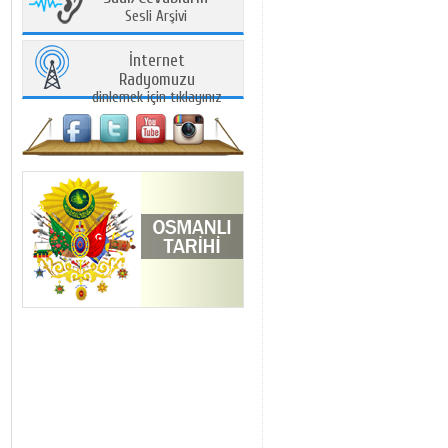
Sesli Arşivi
İnternet
Radyomuzu
dinlemek için tıklayınız