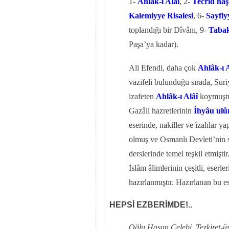
1-
Ahlâk-ı Alâî
, 2-
Tecrid haş
Kalemiyye Risalesi
, 6-
Sayfiy
toplandığı bir Dîvânı, 9-
Tabak
Paşa’ya kadar).
Ali Efendi, daha çok
Ahlâk-ı 
vazifeli bulunduğu sırada, Suriy
izafeten
Ahlâk-ı Alâî
koymuştu
Gazâli hazretlerinin
İhyâu ulû
eserinde, nakiller ve îzahlar ya
olmuş ve Osmanlı Devleti’nin s
derslerinde temel teşkil etmiştir
İslâm âlimlerinin çeşitli, eserl
hazırlanmıştır. Hazırlanan bu e
HEPSİ EZBERİMDE!..
Oğlu Hasan Çelebi, Tezkiret-üş