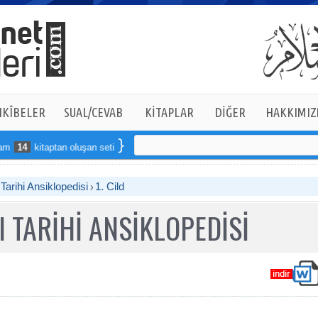
KÎBELER
SUAL/CEVAB
KİTAPLAR
DİĞER
HAKKIMIZ
kitaptan oluşan seti online sipariş verebilirsiniz
arihi Ansiklopedisi
1. Cild
 TARİHİ ANSİKLOPEDİSİ