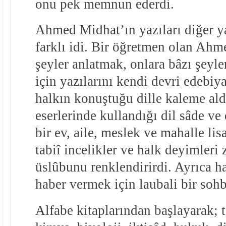
onu pek memnun ederdi.
Ahmed Midhat’ın yazıları diğer y
farklı idi. Bir öğretmen olan Ahm
şeyler anlatmak, onlara bâzı şeyle
için yazılarını kendi devri edebiya
halkın konuştuğu dille kaleme al
eserlerinde kullandığı dil sâde ve
bir ev, aile, meslek ve mahalle lisa
tabiî incelikler ve halk deyimler
üslûbunu renklendirirdi. Ayrıca ha
haber vermek için laubali bir sohbe
Alfabe kitaplarından başlayarak; t