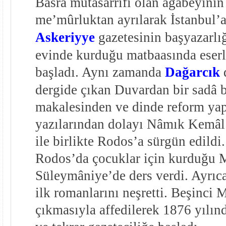
Basra mutasarrıfı olan ağabeyini
me’mûrluktan ayrılarak İstanbul’
Askeriyye
gazetesinin başyazarlı
evinde kurduğu matbaasında eserl
başladı. Aynı zamanda
Dağarcık
d
dergide çıkan Duvardan bir sadâ b
makalesinden ve dinde reform yap
yazılarından dolayı Nâmık Kemâl
ile birlikte Rodos’a sürgün edildi
Rodos’da çocuklar için kurduğu 
Süleymâniye’de ders verdi. Ayrıca
ilk romanlarını neşretti. Beşinci 
çıkmasıyla affedilerek 1876 yılın