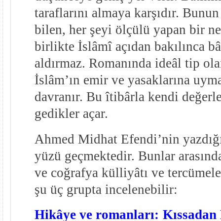
taraflarını almaya karşıdır. Bunu
bilen, her şeyi ölçülü yapan bir ne
birlikte İslâmî açıdan bakılınca bâ
aldırmaz. Romanında ideâl tip ol
İslâm’ın emir ve yasaklarına uyma
davranır. Bu îtibârla kendi değerl
gedikler açar.
Ahmed Midhat Efendi’nin yazdığı e
yüzü geçmektedir. Bunlar arasında 
ve coğrafya külliyâtı ve tercümeler
şu üç grupta incelenebilir:
Hikâye ve romanları:
Kıssadan 