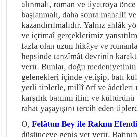
alınmalı, roman ve tiyatroya önce 
başlanmalı, daha sonra mahallî ve 
kazandırılmalıdır. Yalnız ahlâk y
ve içtimaî gerçeklerimiz yansıtılm
fazla olan uzun hikâye ve romanl
hepsinde tanzîmât devrinin karakte
verir. Bunlar, doğu medeniyetinin
gelenekleri içinde yetişip, batı 
yerli tiplerle, millî örf ve âdetler
karşılık batının ilim ve kültürünü 
rahat yaşayışını tercih eden tiplerd
O,
Felâtun Bey ile Rakım Efend
düşünceye geniş yer verir. Batını