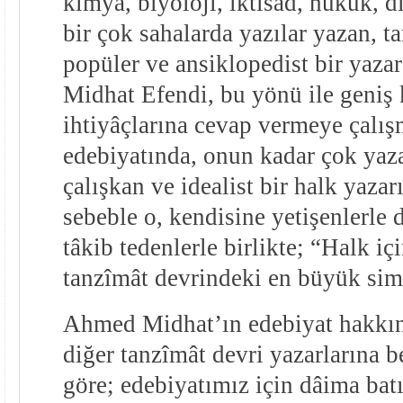
kimya, biyoloji, iktisâd, hukuk, d
bir çok sahalarda yazılar yazan, 
popüler ve ansiklopedist bir yaz
Midhat Efendi, bu yönü ile geniş k
ihtiyâçlarına cevap vermeye çalış
edebiyatında, onun kadar çok yaz
çalışkan ve idealist bir halk yazar
sebeble o, kendisine yetişenlerle d
tâkib tedenlerle birlikte; “Halk iç
tanzîmât devrindeki en büyük sima
Ahmed Midhat’ın edebiyat hakkın
diğer tanzîmât devri yazarlarına 
göre; edebiyatımız için dâima bat