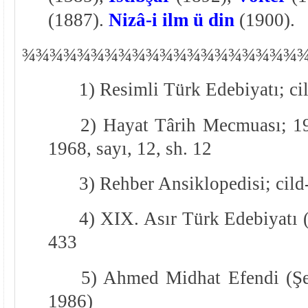
(1887).
Nizâ-i ilm ü din
(1900).
¾
¾
¾¾¾¾¾¾¾¾¾¾¾¾¾¾¾¾¾¾
1) Resimli Türk Edebiyatı; cil
2) Hayat Târih Mecmuası; 19
1968, sayı, 12, sh. 12
3) Rehber Ansiklopedisi; cild
4) XIX. Asır Türk Edebiyatı (
433
5) Ahmed Midhat Efendi (Şe
1986)