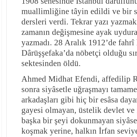
1908 senesinde İstanbul darülfünû
muallimliğine tâyin edildi ve bir 
dersleri verdi. Tekrar yazı yazmak 
zamanın değişmesine ayak uydur
yazmadı. 28 Aralık 1912’de fahrî
Dârüşşefaka’da nöbetçi olduğu sı
sektesinden öldü.
Ahmed Midhat Efendi, affedilip 
sonra siyâsetle uğraşmayı tamamen
arkadaşları gibi hiç bir esâsa day
gayesi olmayan, üstelik devlet ve 
başka bir şeyi dokunmayan siyâse
koşmak yerine, halkın İrfan seviy