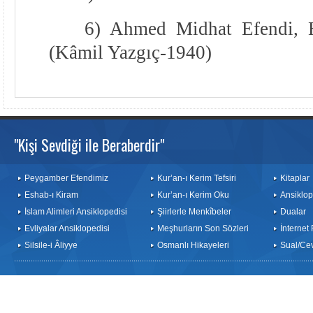
6) Ahmed Midhat Efendi, H
(Kâmil Yazgıç-1940)
"Kişi Sevdiği ile Beraberdir"
Peygamber Efendimiz
Kur’an-ı Kerim Tefsiri
Kitaplar
Eshab-ı Kiram
Kur’an-ı Kerim Oku
Ansiklop
İslam Alimleri Ansiklopedisi
Şiirlerle Menkîbeler
Dualar
Evliyalar Ansiklopedisi
Meşhurların Son Sözleri
İnternet
Silsile-i Âliyye
Osmanlı Hikayeleri
Sual/Ce