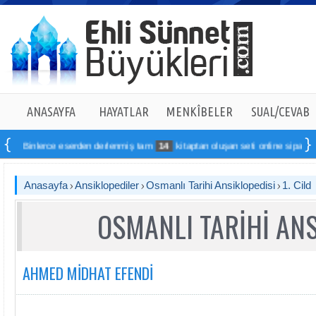
ANASAYFA
HAYATLAR
MENKÎBELER
SUAL/CEVAB
erce eserden derlenmiş tam
14
kitaptan oluşan seti online sipariş verebilirsin
Anasayfa
Ansiklopediler
Osmanlı Tarihi Ansiklopedisi
1. Cild
OSMANLI TARİHİ ANS
AHMED MİDHAT EFENDİ