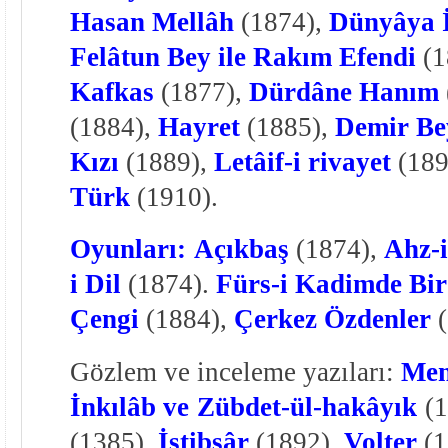
Hasan Mellâh
(1874),
Dünyâya İ
Felâtun Bey ile Rakım Efendi
(1
Kafkas
(1877),
Dürdâne Hanım
(1884),
Hayret
(1885),
Demir Be
Kızı
(1889),
Letâif-i rivayet
(18
Türk
(1910).
Oyunları:
Açıkbaş
(1874),
Ahz-i
i Dil
(1874).
Fürs-i Kadimde Bir
Çengi
(1884),
Çerkez Özdenler
(
Gözlem ve inceleme yazıları:
Men
İnkılâb ve
Zübdet-ül-hakâyık
(
(1385),
İstibşâr
(1892),
Volter
(1