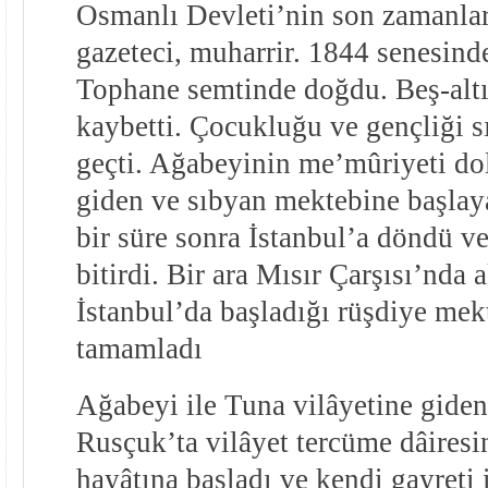
Osmanlı Devleti’nin son zamanlar
gazeteci, muharrir. 1844 senesind
Tophane semtinde doğdu. Beş-altı
kaybetti. Çocukluğu ve gençliği sı
geçti. Ağabeyinin me’mûriyeti dol
giden ve sıbyan mektebine başla
bir süre sonra İstanbul’a döndü v
bitirdi. Bir ara Mısır Çarşısı’nda a
İstanbul’da başladığı rüşdiye mek
tamamladı
Ağabeyi ile Tuna vilâyetine gid
Rusçuk’ta vilâyet tercüme dâires
hayâtına başladı ve kendi gayreti 