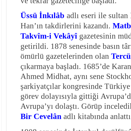
ve tekrar gazeteciliğe başladı.
Üssü İnkılâb
adlı eseri ile sulta
Han’ın takdirlerini kazandı.
Matb
Takvîm-i Vekâyî
gazetesinin müd
getirildi. 1878 senesinde basın tâ
ömürlü gazetelerinden olan
Tercü
çıkarmaya başladı. 1685’de Karant
Ahmed Midhat, aynı sene Stockh
şarkiyatçılar kongresinde Türkiye’
görev dolayısıyla gittiği Avrupa’d
Avrupa’yı dolaştı. Görüp inceledi
Bir Cevelân
adlı kitabında anlattı