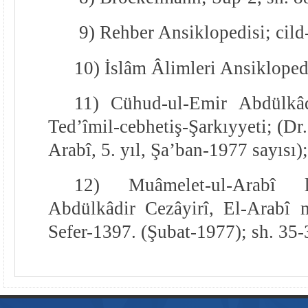
9) Rehber Ansiklopedisi; cild-
10) İslâm Âlimleri Ansiklopedi
11) Cühud-ul-Emir Abdülkâd
Ted’îmil-cebhetiş-Şarkıyyeti; (Dr
Arabî, 5. yıl, Şa’ban-1977 sayısı);
12) Muâmelet-ul-Arabî li
Abdülkâdir Cezâyirî, El-Arabî 
Sefer-1397. (Şubat-1977); sh. 35-