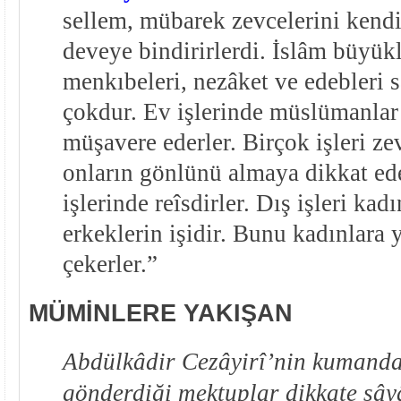
sellem, mübarek zevcelerini kendi
deveye bindirirlerdi. İslâm büyük
menkıbeleri, nezâket ve edebleri 
çokdur. Ev işlerinde müslümanlar 
müşavere ederler. Birçok işleri zev
onların gönlünü almaya dikkat ede
işlerinde reîsdirler. Dış işleri ka
erkeklerin işidir. Bunu kadınlara 
çekerler.”
MÜMİNLERE YAKIŞAN
Abdülkâdir Cezâyirî’nin kumanda
gönderdiği mektuplar dikkate şây