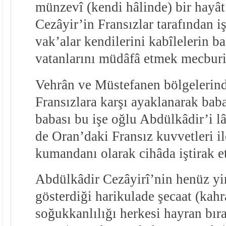
münzevî (kendi hâlinde) bir hayât
Cezâyir’in Fransızlar tarafından i
vak’alar kendilerini kabîlelerin 
vatanlarını müdâfâ etmek mecburiy
Vehrân ve Müstefanen bölgelerind
Fransızlara karşı ayaklanarak baba
babası bu işe oğlu Abdülkâdir’i l
de Oran’daki Fransız kuvvetleri i
kumandanı olarak cihâda iştirak et
Abdülkâdir Cezâyirî’nin henüz yi
gösterdiği harikulade şecaat (kah
soğukkanlılığı herkesi hayran bır