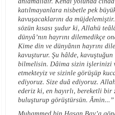
anlamalıdır. Kendi yolunda cihâd
katılmayanlara nisbetle pek büyük
kavuşacaklarını da müjdelemiştir.
sözün kısası şudur ki, Allahü teâl
dünyâ’nın hayrını dilemedikçe on
Kime din ve dünyânın hayrını dil
kavuşturur. Şu hâlde, kavuştuğun 
bilmelisin. Dâima sizin işlerinizi 
etmekteyiz ve sizinle görüşüp kuc
ediyoruz. Size duâ ediyoruz. All
ederiz ki, en hayırlı, bereketli bi
buluşturup görüştürsün. Âmin...”
Muhammed bin Hasan Bay’a gönde