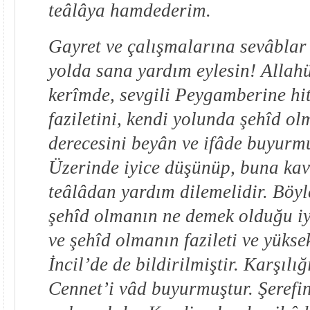
teâlâya hamdederim.
Gayret ve çalışmalarına sevâblar
yolda sana yardım eylesin! Allahü
kerîmde, sevgili Peygamberine hi
faziletini, kendi yolunda şehîd o
derecesini beyân ve ifâde buyurm
Üzerinde iyice düşünüp, buna ka
teâlâdan yardım dilemelidir. Böyl
şehîd olmanın ne demek olduğu iyi
ve şehîd olmanın fazileti ve yükse
İncil’de de bildirilmiştir. Karşılı
Cennet’i vâd buyurmuştur. Şerefi