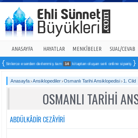
ANASAYFA
HAYATLAR
MENKÎBELER
SUAL/CEVAB
 eserden derlenmiş tam
14
kitaptan oluşan seti online sipariş verebilirsiniz
Anasayfa
Ansiklopediler
Osmanlı Tarihi Ansiklopedisi
1. Cild
OSMANLI TARİHİ ANS
ABDÜLKÂDİR CEZÂYİRİ