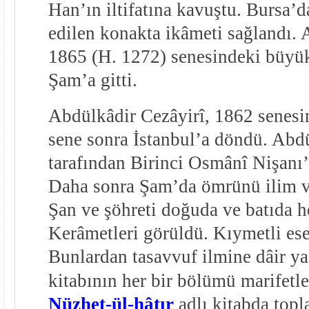
Han’ın iltifatına kavuştu. Bursa’d
edilen konakta ikâmeti sağlandı. 
1865 (H. 1272) senesindeki büyük
Şam’a gitti.
Abdülkâdir Cezâyirî, 1862 senesin
sene sonra İstanbul’a döndü. Abd
tarafından Birinci Osmânî Nişanı’yl
Daha sonra Şam’da ömrünü ilim ve
Şan ve şöhreti doğuda ve batıda he
Kerâmetleri görüldü. Kıymetli ese
Bunlardan tasavvuf ilmine dâir y
kitabının her bir bölümü marifetler
Nüzhet-ül-hâtır
adlı kitabda topl