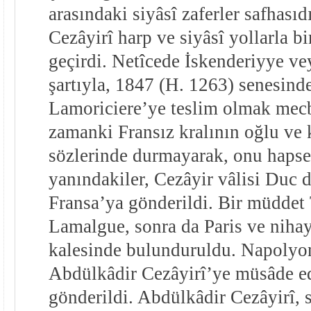
arasındaki siyâsî zaferler safhasıd
Cezâyirî harp ve siyâsî yollarla bi
geçirdi. Netîcede İskenderiyye v
şartıyla, 1847 (H. 1263) senesind
Lamoriciere’ye teslim olmak mecb
zamanki Fransız kralının oğlu ve
sözlerinde durmayarak, onu hapset
yanındakiler, Cezâyir vâlisi Duc 
Fransa’ya gönderildi. Bir müddet
Lamalgue, sonra da Paris ve niha
kalesinde bulunduruldu. Napolyon
Abdülkâdir Cezâyirî’ye müsâde edi
gönderildi. Abdülkâdir Cezâyirî,