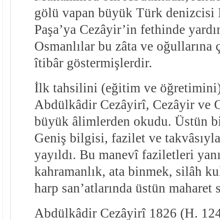
gölü vapan büyük Türk denizcisi
Paşa’ya Cezâyir’in fethinde yardı
Osmanlılar bu zâta ve oğullarına 
îtibâr göstermişlerdir.
İlk tahsilini (eğitim ve öğretimin
Abdülkâdir Cezâyirî, Cezâyir ve O
büyük âlimlerden okudu. Üstün bi
Geniş bilgisi, fazilet ve takvâsıyl
yayıldı. Bu manevî faziletleri yanı
kahramanlık, ata binmek, silâh k
harp san’atlarında üstün maharet s
Abdülkâdir Cezâyirî 1826 (H. 124