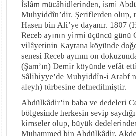
İslâm mücâhidlerinden, ismi Abdü
Muhyiddîn’dir. Şeriflerden olup, n
Hasen bin Ali’ye dayanır. 1807 (
Receb ayının yirmi üçüncü günü 
vilâyetinin Kaytana köyünde doğ
senesi Receb ayının on dokuzund
(Şam’ın) Demir köyünde vefât ett
Sâlihiyye’de Muhyiddîn-i Arabf n
aleyh) türbesine defnedilmiştir.
Abdülkâdir’in baba ve dedeleri C
bölgesinde herkesin sevip saydığı,
kimseler olup, büyük dedelerinde
Muhammed bin Abdülkâdir, Akden