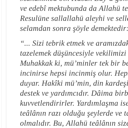
ve edebî mektubunda da Allahü t
Resulüne sallallahü aleyhi ve sel
selamdan sonra şöyle demektedir
“... Sizi tebrik etmek ve aramızd
tazelemek düşüncesiyle vekilimizi
Muhakkak ki, mü’minler tek bir be
incinirse hepsi incinmiş olur. Hep
duyar. Hakîki mü’min, din kardeşi
destek ve yardımcıdır. Dâima birbi
kuvvetlendirirler. Yardımlaşma is
teâlânın razı olduğu şeylerde ve
olmalıdır. Bu, Allahü teâlânın siz