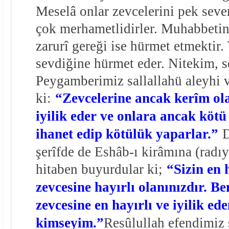
Meselâ onlar zevcelerini pek sever
çok merhametlidirler. Muhabbeti
zarurî gereği ise hürmet etmektir.
sevdiğine hürmet eder. Nitekim, s
Peygamberimiz sallallahü aleyhi 
ki:
“Zevcelerine ancak kerîm ol
iyilik eder ve onlara ancak kötü
ihanet edip kötülük yaparlar.”
D
şerîfde de Eshâb-ı kirâmına (radı
hitaben buyurdular ki;
“Sizin en 
zevcesine hayırlı olanınızdır. Be
zevcesine en hayırlı ve iyilik ed
kimseyim.”
Resûlullah efendimiz 