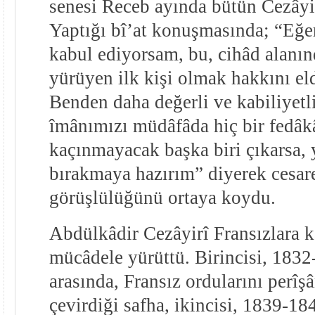
senesi Receb ayında bütün Cezâyi
Yaptığı bî’at konuşmasında; “Eğer 
kabul ediyorsam, bu, cihâd alanı
yürüyen ilk kişi olmak hakkını eld
Benden daha değerli ve kabiliyetl
îmânımızı müdâfâda hiç bir fedâk
kaçınmayacak başka biri çıkarsa, 
bırakmaya hazırım” diyerek cesaret
görüşlülüğünü ortaya koydu.
Abdülkâdir Cezâyirî Fransızlara ka
mücâdele yürüttü. Birincisi, 1832-
arasında, Fransız ordularını perîş
çevirdiği safha, ikincisi, 1839-184