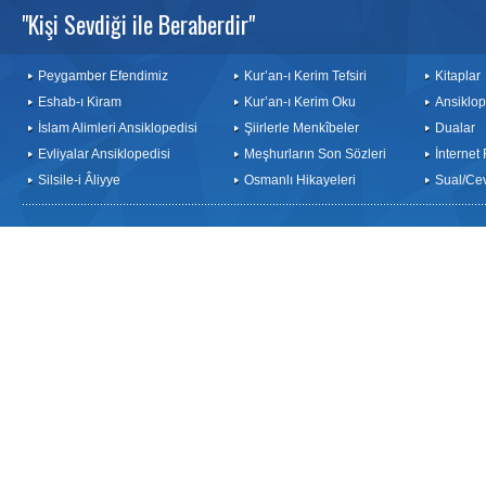
"Kişi Sevdiği ile Beraberdir"
Peygamber Efendimiz
Kur’an-ı Kerim Tefsiri
Kitaplar
Eshab-ı Kiram
Kur’an-ı Kerim Oku
Ansiklop
İslam Alimleri Ansiklopedisi
Şiirlerle Menkîbeler
Dualar
Evliyalar Ansiklopedisi
Meşhurların Son Sözleri
İnternet
Silsile-i Âliyye
Osmanlı Hikayeleri
Sual/Ce