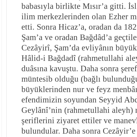
babasıyla birlikte Mısır’a gitti. 
ilim merkezlerinden olan Ezher me
etti. Sonra Hicaz’a, oradan da 18
Şam’a ve oradan Bağdâd’a geçtile
Cezâyirî, Şam’da evliyânın büyü
Hâlid-i Bağdadî (rahmetullahi ale
duâsına kavuştu. Daha sonra şerefl
müntesib olduğu (bağlı bulunduğu
büyüklerinden nur ve feyz menbâ
efendimizin soyundan Seyyid Abd
Geylânî’nin (rahmetullahi aleyh)
şeriflerini ziyaret ettiler ve mane
bulundular. Daha sonra Cezâyir’e