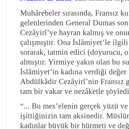
Muhârebeler sırasında, Fransız ku
gelenlerinden General Dumas so
Cezâyirî’ye hayran kalmış ve onu
çalışmıştır. Ona İslâmiyet’le ilgili
sorarak, tatmin edici (doyurucu, 
almıştır. Yirmiye yakın olan bu su
İslâmiyet’in kadına verdiği değer
Abdülkâdir Cezâyirî’nin Fransız g
tam bir vakar ve nezâketle şöyledi
“... Bu mes’elenin gerçek yüzü ve 
işittiğinizin tam aksinedir. Müsl
kadınlar büyük bir hürmeti ve değe