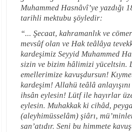
Muhammed Hasnâvî’ye yazdığı 18
tarihli mektubu şöyledir:
“... Şecaat, kahramanlık ve cömerd
mevsûf olan ve Hak teâlâya tevek
kardeşimiz Seyyid Muhammed Has
sizin ve bizim hâlimizi yüceltsin.
emellerimize kavuşdursun! Kıymet
kardeşim! Allahü teâlâ anlayışını 
ihsân eylesin! Lütf ile hayırlar 
eylesin. Muhakkak ki cihâd, peyg
(aleyhimüsselâm) şiârı, mü’minler
san’atıdır. Seni bu himmete kavu