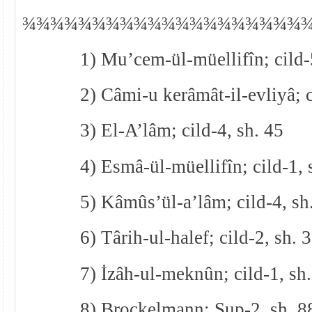
¾
¾
¾¾¾¾¾¾¾¾¾¾¾¾¾¾¾¾¾¾
1) Mu’cem-ül-müellifîn; cild-
2) Câmi-u kerâmât-il-evliyâ; c
3) El-A’lâm; cild-4, sh. 45
4) Esmâ-ül-müellifîn; cild-1, 
5) Kâmûs’ül-a’lâm; cild-4, sh
6) Târih-ul-halef; cild-2, sh. 
7) İzâh-ul-meknûn; cild-1, sh
8) Brockelmann; Sup-2, sh. 8