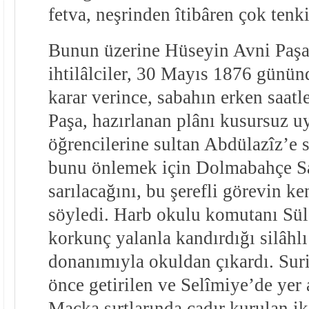
fetva, neşrinden îtibâren çok tenki
Bunun üzerine Hüseyin Avni Paşa 
ihtilâlciler, 30 Mayıs 1876 günü
karar verince, sabahın erken saat
Paşa, hazırlanan plânı kusursuz u
öğrencilerine sultan Abdülazîz’e 
bunu önlemek için Dolmabahçe Sa
sarılacağını, bu şerefli görevin k
söyledi. Harb okulu komutanı Sü
korkunç yalanla kandırdığı silâhlı
donanımıyla okuldan çıkardı. Sur
önce getirilen ve Selîmiye’de yer 
Maçka sırtlarında çadır kurulan ik