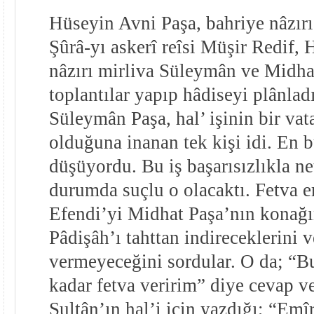
Hüseyin Avni Paşa, bahriye nâzır
Şûrâ-yı askerî reîsi Müşir Redif,
nâzırı mirliva Süleymân ve Midhat 
toplantılar yapıp hâdiseyi plânlad
Süleymân Paşa, hal’ işinin bir vat
olduğuna inanan tek kişi idi. En 
düşüyordu. Bu iş başarısızlıkla net
durumda suçlu o olacaktı. Fetva e
Efendi’yi Midhat Paşa’nın konağı
Pâdişâh’ı tahttan indireceklerini 
vermeyeceğini sordular. O da; “Bu 
kadar fetva veririm” diye cevap v
Sultân’ın hal’i için yazdığı; “Em