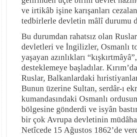
ve irtikâb işine karışanları cezala
tedbirlerle devletin mâlî durumu 
Bu durumdan rahatsız olan Ruslar
devletleri ve İngilizler, Osmanlı 
yaşayan azınlıkları “kışkırtmâyâ”,
desteklemeye başladılar. Kırım’d
Ruslar, Balkanlardaki hıristiyanlar
Bunun üzerine Sultan, serdâr-ı e
kumandasındaki Osmanlı ordusu
bölgesine gönderdi ve isyân bastır
bir çok Avrupa devletinin müdâha
Netîcede 15 Ağustos 1862’de verdi