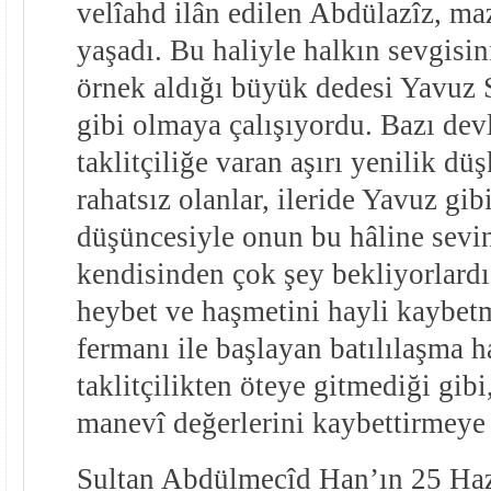
velîahd ilân edilen Abdülazîz, ma
yaşadı. Bu haliyle halkın sevgisi
örnek aldığı büyük dedesi Yavuz 
gibi olmaya çalışıyordu. Bazı dev
taklitçiliğe varan aşırı yenilik d
rahatsız olanlar, ileride Yavuz gib
düşüncesiyle onun bu hâline sevin
kendisinden çok şey bekliyorlardı
heybet ve haşmetini hayli kaybetm
fermanı ile başlayan batılılaşma h
taklitçilikten öteye gitmediği gibi
manevî değerlerini kaybettirmeye 
Sultan Abdülmecîd Han’ın 25 Ha