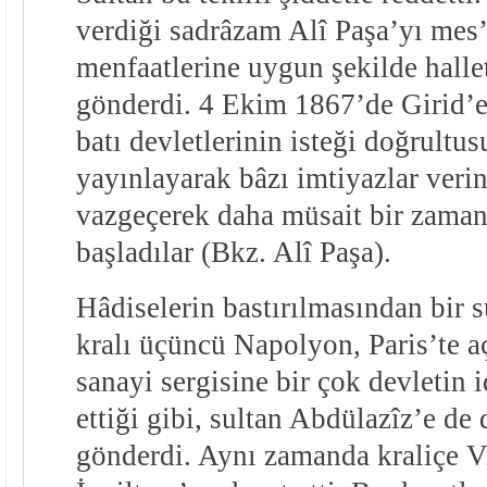
verdiği sadrâzam Alî Paşa’yı mes’
menfaatlerine uygun şekilde halle
gönderdi. 4 Ekim 1867’de Girid’e
batı devletlerinin isteği doğrultu
yayınlayarak bâzı imtiyazlar verin
vazgeçerek daha müsait bir zama
başladılar (Bkz. Alî Paşa).
Hâdiselerin bastırılmasından bir s
kralı üçüncü Napolyon, Paris’te aç
sanayi sergisine bir çok devletin i
ettiği gibi, sultan Abdülazîz’e de d
gönderdi. Aynı zamanda kraliçe Vi