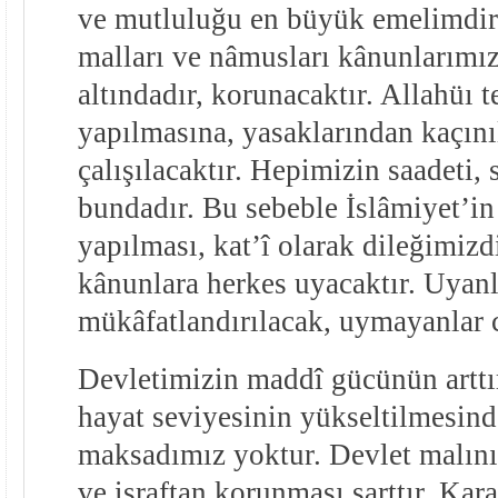
ve mutluluğu en büyük emelimdir.
malları ve nâmusları kânunlarımız
altındadır, korunacaktır. Allahüı t
yapılmasına, yasaklarından kaçın
çalışılacaktır. Hepimizin saadeti,
bundadır. Bu sebeble İslâmiyet’in
yapılması, kat’î olarak dileğimiz
kânunlara herkes uyacaktır. Uyanl
mükâfatlandırılacak, uymayanlar c
Devletimizin maddî gücünün arttı
hayat seviyesinin yükseltilmesin
maksadımız yoktur. Devlet malını
ve israftan korunması şarttır. Kar