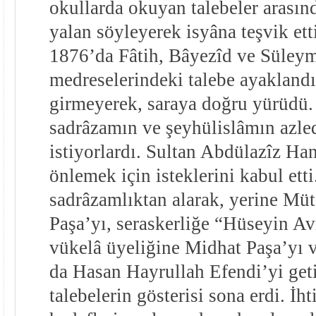
okullarda okuyan talebeler arasınd
yalan söyleyerek isyâna teşvik ett
1876’da Fâtih, Bâyezîd ve Süley
medreselerindeki talebe ayaklandı
girmeyerek, saraya doğru yürüdü.
sadrâzamın ve şeyhülislâmın azle
istiyorlardı. Sultan Abdülazîz Ha
önlemek için isteklerini kabul ett
sadrâzamlıktan alarak, yerine Mü
Paşa’yı, seraskerliğe “Hüseyin Av
vükelâ üyeliğine Midhat Paşa’yı 
da Hasan Hayrullah Efendi’yi get
talebelerin gösterisi sona erdi. İhti