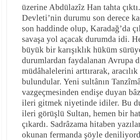
üzerine Abdülazîz Han tahta çıktı
Devleti’nin durumu son derece karı
son haddinde olup, Karadağ’da çık
savaşa yol açacak durumda idi. He
büyük bir karışıklık hüküm sürüy
durumlardan faydalanan Avrupa de
müdâhalelerini arttırarak, aracılık
bulundular. Yeni sultânın Tanzîmâ
vazgeçmesinden endişe duyan bâzı
ileri gitmek niyetinde idiler. Bu 
ileri görüşlü Sultan, hemen bir h
çıkardı. Sadrâzama hitaben yazıla
okunan fermanda şöyle deniliyor