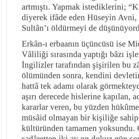
artmıştı. Yapmak istediklerini; “
diyerek ifâde eden Hüseyin Avni, 
Sultân’ı öldürmeyi de düşünüyor
Erkân-ı erbaanın üçüncüsü ise Mid
Vâliliği sırasında yaptığı bâzı işl
İngilizler tarafından şişirilen bu z
ölümünden sonra, kendini devletin
hattâ tek adamı olarak görmekteyd
aşırı derecede hislerine kapılan, a
kararlar veren, bu yüzden hükûmet
müsâid olmayan bir kişiliğe sahipt
kültüründen tamamen yoksundu. Ge
sadâretten iki ay on dokuz gün son