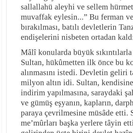
sallallahü aleyhi ve sellem hürme
muvaffak eylesin...” Bu ferman v
bırakılması, batılı devletlerin T
endişelerini nisbeten ortadan kaldı
Mâlî konularda büyük sıkıntılarla k
Sultan, hükûmetten ilk önce bu k
alınmasını istedi. Devletin geliri
milyon altın idi. Sultan, kendisine
indirim yapılmasına, saraydaki şah
ve gümüş eşyanın, kapların, darph
paraya çevrilmesine müsâde etti. 
me’mûrları başka yerlere tâyin ett
gelirinden üçte birini devlet hazîn