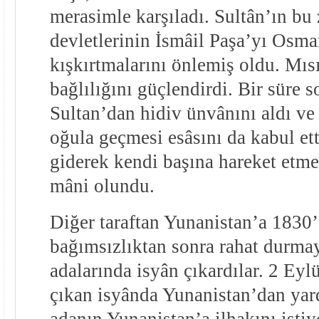
merasimle karşıladı. Sultân’ın bu 
devletlerinin İsmâil Paşa’yı Osma
kışkırtmalarını önlemiş oldu. Mısı
bağlılığını güçlendirdi. Bir süre s
Sultan’dan hidiv ünvânını aldı ve
oğula geçmesi esâsını da kabul ett
giderek kendi başına hareket etme
mâni olundu.
Diğer taraftan Yunanistan’a 1830’
bağımsızlıktan sonra rahat durma
adalarında isyân çıkardılar. 2 Eyl
çıkan isyânda Yunanistan’dan yar
adanın Yunanistan’a ilhakını isti