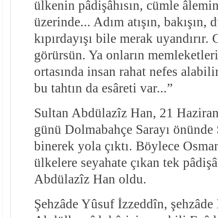
ülkenin pâdişâhısın, cümle âlemin
üzerinde... Adım atışın, bakışın, 
kıpırdayışı bile merak uyandırır. G
görürsün. Ya onların memleketler
ortasında insan rahat nefes alabili
bu tahtın da esâreti var...”
Sultan Abdülazîz Han, 21 Hazira
günü Dolmabahçe Sarayı önünde S
binerek yola çıktı. Böylece Osman
ülkelere seyahate çıkan tek pâdişâ
Abdülazîz Han oldu.
Şehzâde Yûsuf İzzeddîn, şehzâde