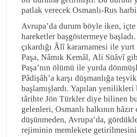
patlak verecek Osmanlı-Rus harbin
Avrupa’da durum böyle iken, içte 
hareketler başgöstermeye başladı.
çıkardığı Âlî kararnamesi ile yurt
Paşa, Nâmık Kemâl, Ali Süâvî gibi
Paşa’nın ölümü ile yurda dönmüşl
Pâdişâh’a karşı düşmanlığa teşvi
başlamışlardı. Yapılan yenilikler
târihte Jön Türkler diye bilinen bu 
gelenleri, Osmanlı halkının hâzır
düşünmeden, Avrupa’da, gördükle
rejiminin memlekete getirilmesini 