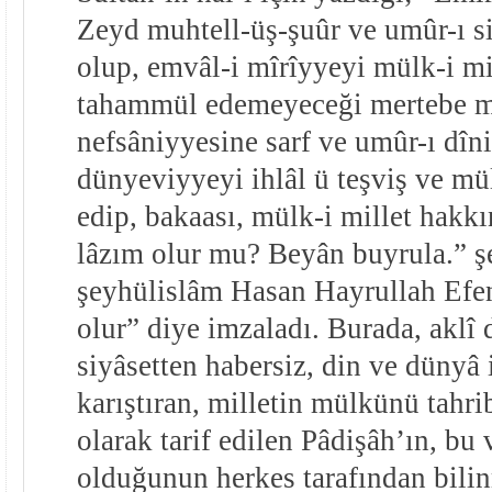
Zeyd muhtell-üş-şuûr ve umûr-ı s
olup, emvâl-i mîrîyyeyi mülk-i mil
tahammül edemeyeceği mertebe me
nefsâniyyesine sarf ve umûr-ı dîn
dünyeviyyeyi ihlâl ü teşviş ve mül
edip, bakaası, mülk-i millet hakkı
lâzım olur mu? Beyân buyrula.” şe
şeyhülislâm Hasan Hayrullah Efe
olur” diye imzaladı. Burada, aklî
siyâsetten habersiz, din ve dünyâ 
karıştıran, milletin mülkünü tahri
olarak tarif edilen Pâdişâh’ın, bu
olduğunun herkes tarafından bilin