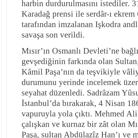
harbin durdurulmasını istediler. 
Karadağ prensi ile serdâr-ı ekre
tarafından imzalanan Işkodra and
savaşa son verildi.
Mısır’ın Osmanlı Devleti’ne bağlı
gevşediğinin farkında olan Sulta
Kâmil Paşa’nın da teşvikiyle vâli
durumunu yerinde incelemek üzere
seyahat düzenledi. Sadrâzam Yûs
İstanbul’da bırakarak, 4 Nisan 18
vapuruyla yola çıktı. Mehmed Ali
çalışkan ve kurnaz bir zât olan Mıs
Paşa, sultan Abdülazîz Han’ı ve 