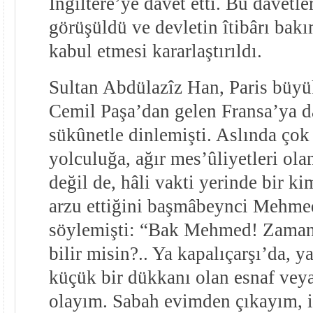
İngiltere’ye davet etti. Bu davetl
görüşüldü ve devletin îtibârı bak
kabul etmesi kararlaştırıldı.
Sultan Abdülazîz Han, Paris büy
Cemil Paşa’dan gelen Fransa’ya da
sükûnetle dinlemişti. Aslında çok 
yolculuğa, ağır mes’ûliyetleri ola
değil de, hâli vakti yerinde bir k
arzu ettiğini başmâbeynci Mehme
söylemişti: “Bak Mehmed! Zaman
bilir misin?.. Ya kapalıçarşı’da, 
küçük bir dükkanı olan esnaf veya
olayım. Sabah evimden çıkayım, 