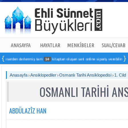
ANASAYFA
HAYATLAR
MENKÎBELER
SUAL/CEVAB
derlenmiş tam
14
kitaptan oluşan seti online sipariş verebilirsiniz
Anasayfa
Ansiklopediler
Osmanlı Tarihi Ansiklopedisi
1. Cild
OSMANLI TARİHİ ANS
ABDÜLAZÎZ HAN