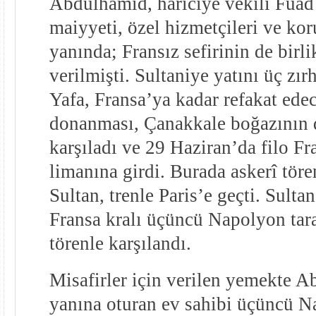
Abdülhamîd, hâriciye vekili Fuâd
maiyyeti, özel hizmetçileri ve kor
yanında; Fransız sefirinin de birli
verilmişti. Sultaniye yatını üç zır
Yafa, Fransa’ya kadar refakat ede
donanması, Çanakkale boğazının d
karşıladı ve 29 Haziran’da filo F
limanına girdi. Burada askerî töre
Sultan, trenle Paris’e geçti. Sulta
Fransa kralı üçüncü Napolyon tara
törenle karşılandı.
Misafirler için verilen yemekte A
yanına oturan ev sahibi üçüncü N