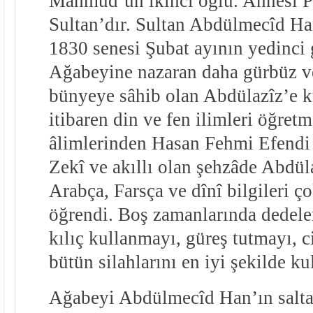
Mahmûd’un ikinci oğlu. Annesi P
Sultan’dır. Sultan Abdülmecîd Ha
1830 senesi Şubat ayının yedinci 
Ağabeyine nazaran daha gürbüz ve 
bünyeye sâhib olan Abdülazîz’e 
itibaren din ve fen ilimleri öğret
âlimlerinden Hasan Fehmi Efendi v
Zekî ve akıllı olan şehzâde Abdül
Arabça, Farsça ve dînî bilgileri ço
öğrendi. Boş zamanlarında dedeler
kılıç kullanmayı, güreş tutmayı, c
bütün silahlarını en iyi şekilde k
Ağabeyi Abdülmecîd Han’ın salta