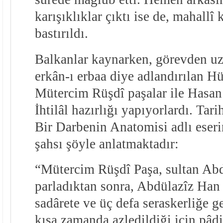
karışıklıklar çıktı ise de, mahallî 
bastırıldı.
Balkanlar kaynarken, görevden uza
erkân-ı erbaa diye adlandırılan H
Mütercim Rüşdî paşalar ile Hasan
İhtilâl hazırlığı yapıyorlardı. Ta
Bir Darbenin Anatomisi adlı eseri
şahsı şöyle anlatmaktadır:
“Mütercim Rüşdî Paşa, sultan A
parladıktan sonra, Abdülazîz Han 
sadârete ve üç defa seraskerliğe g
kısa zamanda azledildiği için pâdi