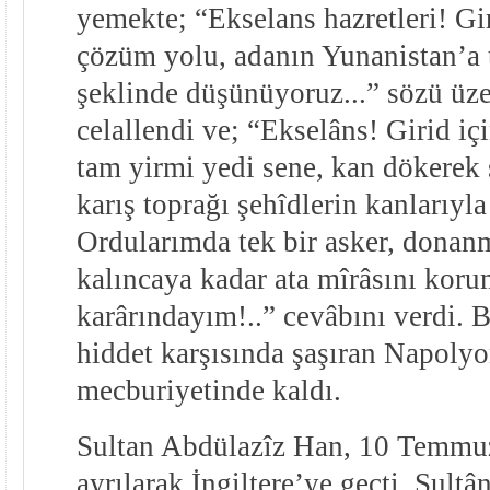
yemekte; “Ekselans hazretleri! Gir
çözüm yolu, adanın Yunanistan’a 
şeklinde düşünüyoruz...” sözü üze
celallendi ve; “Ekselâns! Girid i
tam yirmi yedi sene, kan dökerek s
karış toprağı şehîdlerin kanlarıyla
Ordularımda tek bir asker, donan
kalıncaya kadar ata mîrâsını kor
karârındayım!..” cevâbını verdi. 
hiddet karşısında şaşıran Napolyo
mecburiyetinde kaldı.
Sultan Abdülazîz Han, 10 Temmuz
ayrılarak İngiltere’ye geçti. Sultân