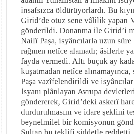
insafsızca öldürüyorlardı. Bu kıy
Girid’de otuz sene vâlilik yapan 
gönderildi. Donanma ile Girid’i m
Nailî Paşa, isyâncılarla uzun süre
rağmen netîce alamadı; âsilerle y
fayda vermedi. Altı buçuk ay kad
kuşatmadan netîce alınamayınca, 
Paşa vazîfelendirildi ve isyâncıla
İsyanı plânlayan Avrupa devletleri
göndererek, Girid’deki askerî har
durdurulmasını ve idare şeklini te
beynelmilel bir komisyonun gönder
Sultan bu teklifi şiddetle reddetti