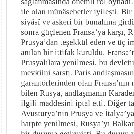
sağlanmasında önemli rol oynadı.
ile olan münâsebetler iyileşti. Bi
siyâsî ve askeri bir bunalıma gird
sonra güçlenen Fransa’ya karşı, 
Prusya’dan teşekkül eden ve üç i
anılan bir ittifak kuruldu. Fransa
Prusyalılara yenilmesi, bu devlet
mevkiini sarstı. Paris andlaşması
garantörlerinden olan Fransa’nın m
bilen Rusya, andlaşmanın Karadeniz
ilgili maddesini iptal etti. Diğer t
Avusturya’nın Prusya ve İtalya’y
harpte yenilmesi, Rusya’yı Balka
bir duruma getirmişti. Bu durum y