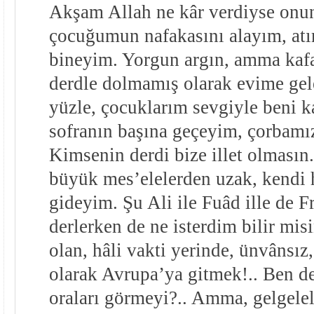
Akşam Allah ne kâr verdiyse onun
çocuğumun nafakasını alayım, atı
bineyim. Yorgun argın, amma kafa
derdle dolmamış olarak evime gel
yüzle, çocuklarım sevgiyle beni k
sofranın başına geçeyim, çorbamız
Kimsenin derdi bize illet olmasın.
büyük mes’elelerden uzak, kendi 
gideyim. Şu Ali ile Fuâd ille de F
derlerken de ne isterdim bilir mis
olan, hâli vakti yerinde, ünvânsız
olarak Avrupa’ya gitmek!.. Ben d
oraları görmeyi?.. Amma, gelgele