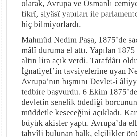
olarak, Avrupa ve Osmanlı cemiyet
fikrî, siyâsî yapıları ile parlamen
hiç bilmiyorlardı.
Mahmûd Nedim Paşa, 1875’de sad
mâlî duruma el attı. Yapılan 1875
altın lira açık verdi. Tarafdârı old
İgnatiyef’in tavsiyelerine uyan N
Avrupa’nın hışmını Devlet-i âliyy
tedbire başvurdu. 6 Ekim 1875’de a
devletin senelik ödediği borcunun
müddetle keseceğini açıkladı. Kara
büyük akisler yaptı. Avrupa’da el
tahvîli bulunan halk, elçilikler ön