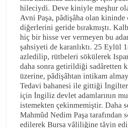
hileciydi. Deve kiniyle meşhur ol
Avni Paşa, pâdişâha olan kininde 
diğerlerini geride bırakmıştı. Ka
hiç bir hisse ver vermeyen bu ada
şahsiyeti de karanlıktı. 25 Eylül
azledilip, rütbeleri sökülerek Isp
daha sonra getirildiği sadâretten 
üzerine, pâdişâhtan intikam almay
Tedavi bahanesi ile gittiği İngilte
için İngiliz devlet adamlarının mu
istemekten çekinmemiştir. Daha 
Mahmûd Nedim Paşa tarafından se
edilerek Bursa vâliliğine tâyin edi