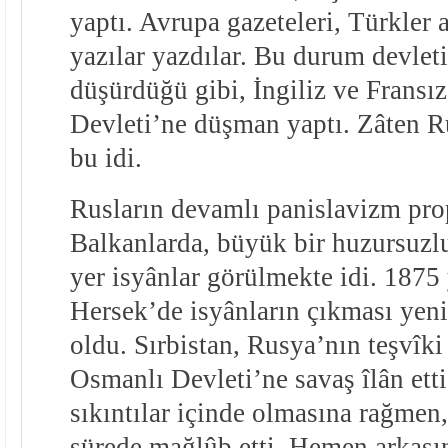
yaptı. Avrupa gazeteleri, Türkler 
yazılar yazdılar. Bu durum devleti
düşürdüğü gibi, İngiliz ve Fransı
Devleti’ne düşman yaptı. Zâten Ru
bu idi.
Rusların devamlı panislavizm pro
Balkanlarda, büyük bir huzursuzl
yer isyânlar görülmekte idi. 1875
Hersek’de isyânların çıkması yeni
oldu. Sırbistan, Rusya’nın teşvîki
Osmanlı Devleti’ne savaş îlân ett
sıkıntılar içinde olmasına rağmen,
sürede mağlûb etti. Hemen arkası