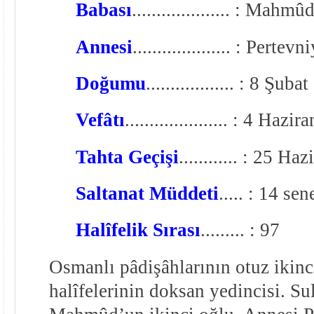
Babası
....................
: Mahmûd
Annesi
....................
: Pertevni
Doğumu
..................
: 8 Şubat
Vefâtı
.....................
: 4 Hazira
Tahta Geçişi
............
: 25 Haz
Saltanat Müddeti
.....
: 14 sen
Halîfelik Sırası
.........
: 97
Osmanlı pâdişâhlarının otuz ikinc
halîfelerinin doksan yedincisi. Su