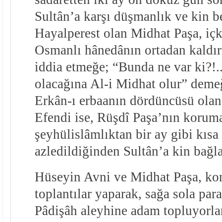
Sultân’a karşı düşmanlık ve kin b
Hayalperest olan Midhat Paşa, içk
Osmanlı hânedânın ortadan kaldırı
iddia etmeğe; “Bunda ne var ki?!
olacağına Al-i Midhat olur” demeğ
Erkân-ı erbaanın dördüncüsü ola
Efendi ise, Rüşdî Paşa’nın korumas
şeyhülislâmlıktan bir ay gibi kısa 
azledildiğinden Sultân’a kin bağla
Hüseyin Avni ve Midhat Paşa, kon
toplantılar yaparak, sağa sola para
Pâdişâh aleyhine adam topluyorla