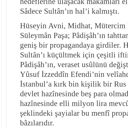
hedeflerine ulaşacak makamları el
Sâdece Sultân’ın hal’i kalmıştı.
Hüseyin Avni, Midhat, Mütercim 
Süleymân Paşa; Pâdişâh’ın tahttan
geniş bir propagandaya girdiler. 
Sultân’ı küçültmek için çeşitli ifti
Pâdişâh’ın, veraset usûlünü değiş
Yûsuf İzzeddîn Efendi’nin velîahd
İstanbul’a kırk bin kişilik bir Rus
devlet hazînesinde beş para olmad
hazînesinde elli milyon lira mev
şeklindeki şayialar bu menfî pro
bâzılarıdır.