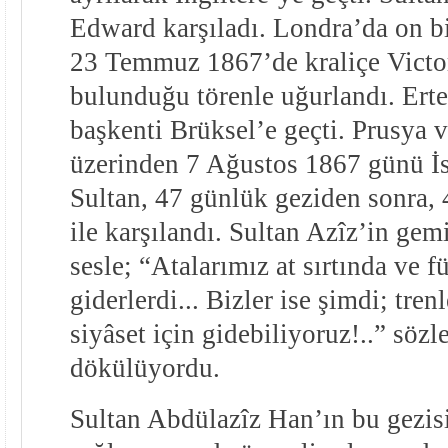
Edward karşıladı. Londra’da on bi
23 Temmuz 1867’de kraliçe Victor
bulunduğu törenle uğurlandı. Erte
başkenti Brüksel’e geçti. Prusya 
üzerinden 7 Ağustos 1867 günü İs
Sultan, 47 günlük geziden sonra, 4
ile karşılandı. Sultan Azîz’in gem
sesle; “Atalarımız at sırtında ve f
giderlerdi... Bizler ise şimdi; tren
siyâset için gidebiliyoruz!..” söz
dökülüyordu.
Sultan Abdülazîz Han’ın bu gezisi