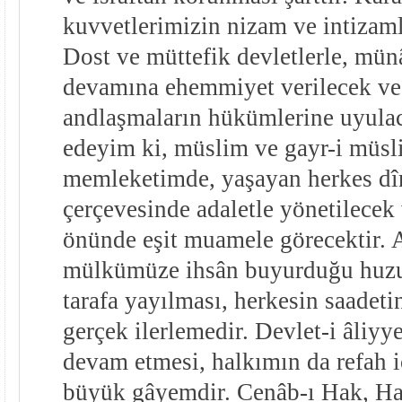
kuvvetlerimizin nizam ve intizaml
Dost ve müttefik devletlerle, mün
devamına ehemmiyet verilecek ve
andlaşmaların hükümlerine uyulac
edeyim ki, müslim ve gayr-i müsl
memleketimde, yaşayan herkes dîn
çerçevesinde adaletle yönetilecek 
önünde eşit muamele görecektir. A
mülkümüze ihsân buyurduğu huzur
tarafa yayılması, herkesin saadeti
gerçek ilerlemedir. Devlet-i âliyye
devam etmesi, halkımın da refah 
büyük gâyemdir. Cenâb-ı Hak, Ha