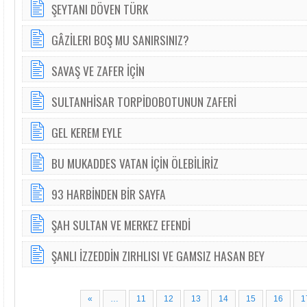
ŞEYTANI DÖVEN TÜRK
GÂZİLERI BOŞ MU SANIRSINIZ?
SAVAŞ VE ZAFER İÇİN
SULTANHİSAR TORPİDOBOTUNUN ZAFERİ
GEL KEREM EYLE
BU MUKADDES VATAN İÇİN ÖLEBİLİRİZ
93 HARBİNDEN BİR SAYFA
ŞAH SULTAN VE MERKEZ EFENDİ
ŞANLI İZZEDDİN ZIRHLISI VE GAMSIZ HASAN BEY
«
…
11
12
13
14
15
16
1