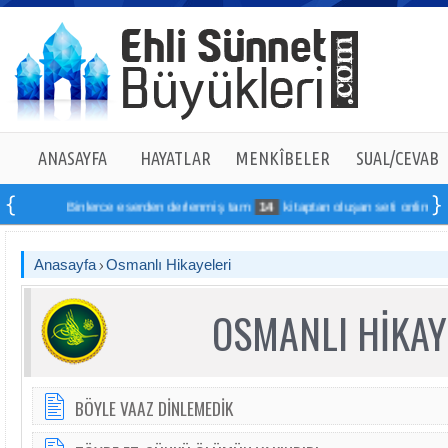
ANASAYFA
HAYATLAR
MENKÎBELER
SUAL/CEVAB
Binlerce eserden derlenmiş tam
14
kitaptan oluşan seti online sipariş 
Anasayfa
Osmanlı Hikayeleri
OSMANLI HİKAY
BÖYLE VAAZ DİNLEMEDİK