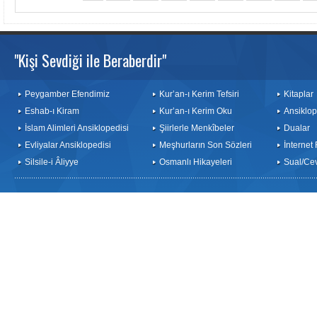
"Kişi Sevdiği ile Beraberdir"
Peygamber Efendimiz
Kur’an-ı Kerim Tefsiri
Kitaplar
Eshab-ı Kiram
Kur’an-ı Kerim Oku
Ansiklop
İslam Alimleri Ansiklopedisi
Şiirlerle Menkîbeler
Dualar
Evliyalar Ansiklopedisi
Meşhurların Son Sözleri
İnternet
Silsile-i Âliyye
Osmanlı Hikayeleri
Sual/Ce