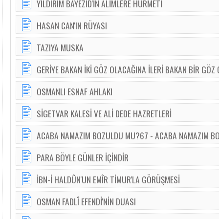
YILDIRIM BAYEZİD'İN ÂLİMLERE HÜRMETİ
HASAN CAN'IN RÜYASI
TAZIYA MUSKA
GERİYE BAKAN İKİ GÖZ OLACAĞINA İLERİ BAKAN BİR GÖZ
OSMANLI ESNAF AHLAKI
SİGETVAR KALESİ VE ALİ DEDE HAZRETLERİ
ACABA NAMAZIM BOZULDU MU?67 - ACABA NAMAZIM B
PARA BÖYLE GÜNLER İÇİNDİR
İBN-İ HALDÛN'UN EMÎR TİMUR'LA GÖRÜŞMESİ
OSMAN FADLÎ EFENDİ'NİN DUASI