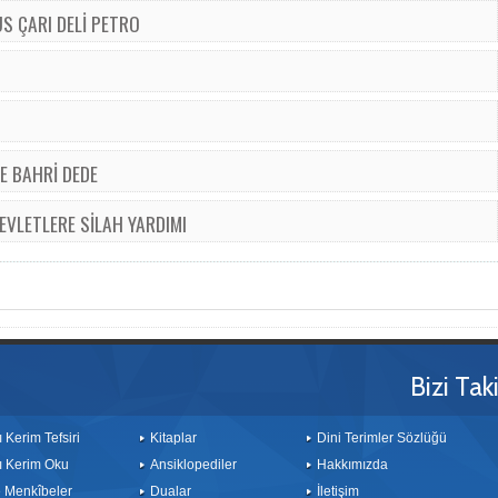
S ÇARI DELİ PETRO
E BAHRİ DEDE
VLETLERE SİLAH YARDIMI
Bizi Tak
ı Kerim Tefsiri
Kitaplar
Dini Terimler Sözlüğü
ı Kerim Oku
Ansiklopediler
Hakkımızda
le Menkîbeler
Dualar
İletişim