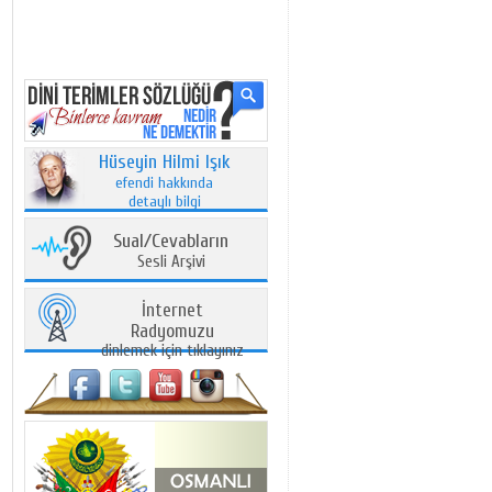
Hüseyin Hilmi Işık
efendi hakkında
detaylı bilgi
Sual/Cevabların
Sesli Arşivi
İnternet
Radyomuzu
dinlemek için tıklayınız