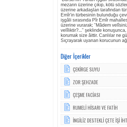
mezarın üzerine çıkıp, kötü sözl
üzerine arkadaşları tarafından tü
Emîr'in türbesinin bulunduğu çev
işgâli sırasında Pîr Emîr mahalle
üzerine vurarak; "Mâdem velîsin
velîliktir?..." şeklinde konuşunca,
korumak size âittir. Canlılar ne gü
Sıçrayarak uyanan korucunun ağzı
Diğer İçerikler
ÇEKİRGE SUYU
ZOR ŞEHZADE
ÇEŞME FACİASI
RUMELİ HİSARI VE FATİH
İNGİLİZ DESTEKLİ ÇETE İŞİ İH