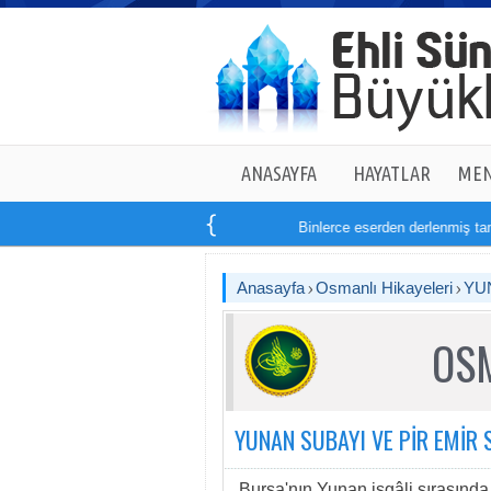
ANASAYFA
HAYATLAR
MEN
Binlerce eserden derlenmiş tam
Anasayfa
Osmanlı Hikayeleri
YU
OSM
YUNAN SUBAYI VE PİR EMİR 
Bursa'nın Yunan işgâli sırasında, 