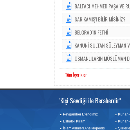
BALTACI MEHMED PAŞA VE RU
SARIKAMIŞ'I BİLİR MİSİNİZ?
BELGRAD'IN FETHİ
KANUNİ SULTAN SÜLEYMAN V
OSMANLILARIN MÜSLÜMAN DE
Tüm İçerikler
"Kişi Sevdiği ile Beraberdir"
Peygamber Efendimiz
Kur’an-
Eshab-ı Kiram
Kur’an-
İslam Alimleri Ansiklopedisi
Şiirler