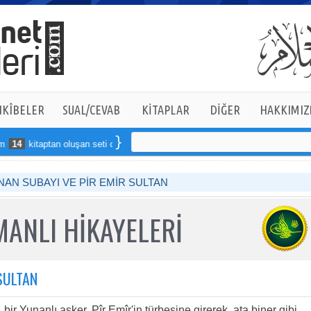
KÎBELER
SUAL/CEVAB
KİTAPLAR
DİĞER
HAKKIMIZ
14
kitaptan oluşan seti online sipariş verebilirsiniz
NAN SUBAYI VE PİR EMİR SULTAN
ANLI HİKAYELERİ
SULTAN
bir Yunanlı asker, Pîr Emîr'in türbesine girerek, ata biner gibi