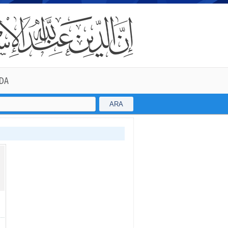
DA
ARA