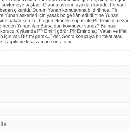
er söylemeye başladı. O anda askerin ayakları kurudu. Feryâdı
rbeden çıkarıldı. Durum Yunan komutanına bildirilince, Pîr
re Yunan askerleri için yasak bölge îlân edildi.Yine Yunan
sine bakan korucu, bir gün elindeki sopası ile Pîr Emir'in mezarı
iz neden Yunanlıları Bursa dan kovmuyor sunuz? Bu nasıl
 korucu rüyâsında Pîr Emir'i görür. Pîr Emîr ona; "Vatan ve iffeti
n için var. Biz mi gerek..." der. Sonra korucuya bir tokat atar.
 çarpılır ve kısa zaman sonra ölür.
TİLAL