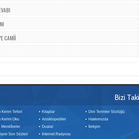
EVABI
NI
E CAMİİ
Bizi Tak
ı Kerim Tefsiri
Kitaplar
Dini Terimler Sözlüğü
ı Kerim Oku
Ansiklopediler
Hakkımızda
le Menkîbeler
Dualar
İletişim
arın Son Sözleri
İnternet Radyosu