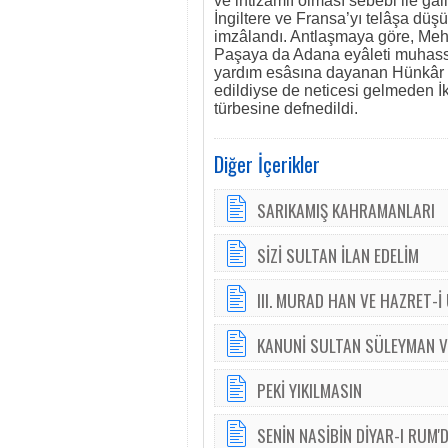
ve intizamlı olması sebebi ile gâ
İngiltere ve Fransa’yı telâşa düş
imzâlandı. Antlaşmaya göre, Mehm
Paşaya da Adana eyâleti muhassı
yardım esâsına dayanan Hünkâr İ
edildiyse de neticesi gelmeden İ
türbesine defnedildi.
Diğer İçerikler
SARIKAMIŞ KAHRAMANLARI
SİZİ SULTAN İLAN EDELİM
III. MURAD HAN VE HAZRET-İ
KANUNİ SULTAN SÜLEYMAN V
PEKİ YIKILMASIN
SENİN NASİBİN DİYAR-I RUM'