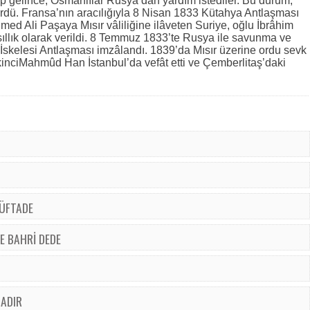
lip gelince, Osmanlılar Rusya’dan yardım istediler. Bu durum,
ürdü. Fransa’nın aracılığıyla 8 Nisan 1833 Kütahya Antlaşması
ed Ali Paşaya Mısır vâliliğine ilâveten Suriye, oğlu İbrâhim
llık olarak verildi. 8 Temmuz 1833’te Rusya ile savunma ve
skelesi Antlaşması imzâlandı. 1839’da Mısır üzerine ordu sevk
kinciMahmûd Han İstanbul’da vefât etti ve Çemberlitaş’daki
 ÜFTADE
E BAHRİ DEDE
DADIR