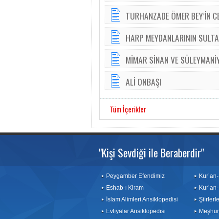
TURHANZADE ÖMER BEY’İN C
HARP MEYDANLARININ SULTA
MİMAR SİNAN VE SÜLEYMANİY
ALİ ONBAŞI
Tüm İçerikler
"Kişi Sevdiği ile Beraberdir"
Peygamber Efendimiz
Kur’an-
Eshab-ı Kiram
Kur’an-
İslam Alimleri Ansiklopedisi
Şiirler
Evliyalar Ansiklopedisi
Meşhurl