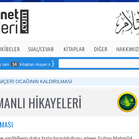
KÎBELER
SUAL/CEVAB
KİTAPLAR
DİĞER
HAKKIMIZ
m
14
kitaptan oluşan seti online sipariş verebilirsiniz
NİÇERİ OCAĞININ KALDIRILMASI
ANLI HİKAYELERİ
LMASI
 ve sipâhîlerin daha fazla bozulduğunu gören Sultan Mahmûd