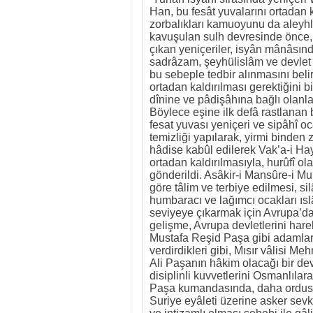
Han, bu fesât yuvalarını ortadan 
zorbalıkları kamuoyunu da aleyhle
kavuşulan sulh devresinde önce, o
çıkan yeniçeriler, isyân mânâsın
sadrâzam, şeyhülislâm ve devlet e
bu sebeple tedbir alınmasını belirt
ortadan kaldırılması gerektiğini bi
dînine ve pâdişâhına bağlı olanla
Böylece eşine ilk defâ rastlanan b
fesat yuvası yeniçeri ve sipâhî oca
temizliği yapılarak, yirmi binden z
hâdise kabûl edilerek Vak’a-i Hay
ortadan kaldırılmasıyla, hurûfî ol
gönderildi. Asâkir-i Mansûre-i Mu
göre tâlim ve terbiye edilmesi, sil
humbaracı ve lağımcı ocakları ıslâ
seviyeye çıkarmak için Avrupa’dan
gelişme, Avrupa devletlerini harek
Mustafa Reşid Paşa gibi adamları
verdirdikleri gibi, Mısır vâlisi M
Ali Paşanın hâkim olacağı bir devl
disiplinli kuvvetlerini Osmanlıla
Paşa kumandasında, daha ordusu
Suriye eyâleti üzerine asker sevk