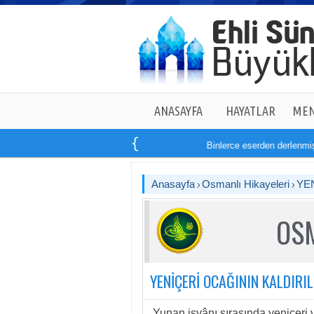
ANASAYFA
HAYATLAR
MEN
Binlerce eserden derlenmiş ta
Anasayfa
Osmanlı Hikayeleri
YE
OSM
YENİÇERİ OCAĞININ KALDIRI
Yunan isyânı sırasında yeniçeri