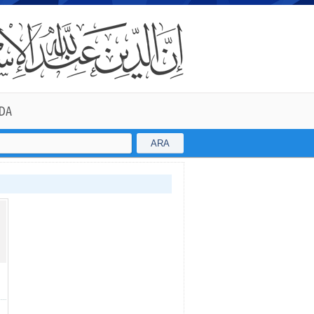
DA
ARA