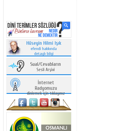
Hüseyin Hilmi Işık
efendi hakkında
detaylı bilgi
Sual/Cevabların
Sesli Arşivi
İnternet
Radyomuzu
dinlemek için tıklayınız