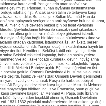
kaldırmaya karar verdi. Yeniçerilerin artan tecâvüz ve
rine çevirmişti. Pâdişâh, Yunan isyânının bastırılmasıyla
rduyu ıslâha girişti. Ancak askerî tâlim ve terbiyeye karşı
da kazan kaldırdılar. Buna karşılık Sultan Mahmûd Han da
rkânını toplayarak yeniçerilerin artık hıyânette bulunduk larını,
ti. Âlimler, din ve devletin bekâsı için bu fesat yuvasının
ldirdiler. Şeyhülislâmın fetvâsı ile sancak-ı şerîf çıkarılarak,
rın onun altına gelmesi ve mücâdeleye girişmesi istendi.
ir olayla pâdişâha bağlı birlikler halkla bütünleşerek fitne ve
klarını ortadan kaldırdılar. İstanbul’da âsî, ahlâksız, serseri
iyâdesi cezâlandırıldı. Yeniçeri ocağının kaldırılması hayırlı bir
riyye denildi. Kendilerini Bektâşî kabûl eden yeniçerilerin
an sahte Bektâşî tekkeleri kapatılıp, babaları başka yerlere
hammediyye adlı asker ocağı kurularak, devrin ihtiyâçlarına
âh verilmesi ve özel kıyâfet giydirilmesi kararlaştırıldı. Topçu,
h edildi. Mekteb-i Bahriye açıldı. Eğitim ve öğretimi en üst
 hocalar getirildi.Osmanlı Devletindeki bu süratli ve olumlu
ete geçirdi. İngiliz ve Fransızlar, Osmanlı Devleti içerisindeki
nı yardım vâdiyle kullanarak Rusya ile harbe sebebiyet
ehmed Ali Paşayı da devletine karşı kışkırttılar. Mısır’da Mehmed
eti tanıyacağını bildiren İngiliz ve Fransızlar, onun güçlü ve
ra karşı çevirmeyi başardılar. Mehmed Ali Paşa, oğlu İbrâhim
 bütünüyle yeniden teşekkül etmemiş Osmanlı Devletinin
 etti. 1831-1832 yılındaki muhârebelerde, Mısır askeri, çokluğu