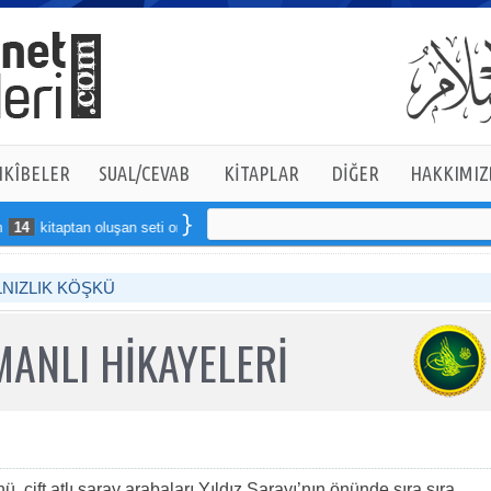
KÎBELER
SUAL/CEVAB
KİTAPLAR
DİĞER
HAKKIMIZ
itaptan oluşan seti online sipariş verebilirsiniz
LNIZLIK KÖŞKÜ
ANLI HİKAYELERİ
ü, çift atlı saray arabaları Yıldız Sarayı’nın önünde sıra sıra