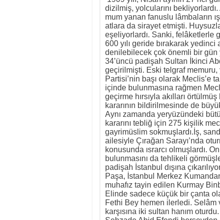
dizilmiş, yolcularını bekliyorlard
mum yanan fanuslu lâmbaların ışığ
atlara da sirayet etmişti. Huysuzla
eşeliyorlardı. Sanki, felâketlerle 
600 yılı geride bırakarak yedinci 
denilebilecek çok önemli bir gün 
34’üncü padişah Sultan İkinci Abd
geçirilmişti. Eski telgraf memuru, 
Partisi’nin başı olarak Meclis’e 
içinde bulunmasına rağmen Meclis’
geçirme hırsıyla akılları örtülmüş 
kararının bildirilmesinde de büyük
Aynı zamanda yeryüzündeki bütün
kararını tebliğ için 275 kişilik mec
gayrimüslim sokmuşlardı.İş, sand
ailesiyle Çırağan Sarayı’nda otur
konusunda ısrarcı olmuşlardı. O
bulunmasını da tehlikeli görmüşler
padişah İstanbul dışına çıkarıl
Paşa, İstanbul Merkez Kumandanı
muhafız tayin edilen Kurmay Binba
Elinde sadece küçük bir çanta o
Fethi Bey hemen ilerledi. Selâm 
karşısına iki sultan hanım oturd