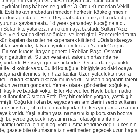
la düşüldü.Padişah ve ailesini taşıyan arabalar, Alâtini
aydınlatıl mış bahçesine girdiler. 3. Ordu Kumandan Vekili
idi. Eski hakan arabadan inmeden herkesin köşke girmesini
ndi kucağında idi. Fethi Bey arabadan inmeye hazırlandığını
yurunuz şevketmeab...” diyerek şehzadeyi kucağına aldı.
n Selanik’te yatsı ezanları okunmaya başladı. Sultan “Aziz
 eliyle dışarıdakileri selâmladı ve içeri girdi. Pencereleri tahta
kün kapıları da üstlerine kapanarak kilitlendi...Odalarda eşya
alılar semtinde, İtalyan uyruklu un tüccarı Yahudi Giorgio
 idi. En son kiracısı İtalyan generali Robilan Paşa, Osmanlı
in getirtilmişti. Sultan ve ailesi, salonun ortasında ne
ıyorlardı. Hepsi yorgun ve bitkindiler. Odalarda eşya yoktu.
le iki koltuk vardı. Bu iki koltuğu el birliğiyle soldaki odaya
adişaha dinlenmesi için hazırladılar. Uzun yolculuktan sonra
ktu. Yukarı katlara çıkacak mum yoktu. Musahip ağaların talebi
 sabun ve mum gönderdi. Yemek olarak gönderilen soğuk et,
 kaşık ve bardak yoktu. Elleriyle yediler. Havlu bulunmadığı
çin kullandılar.O sırada Fethi Bey bir otelden yorgan, yastık gibi
işti. Çoğu kirli olan bu eşyadan en temizlerini seçip sultanın
r tane bile halı, kilim bulunmadığından herkes yorganlara sarınıp
eye kıvrıldı. Yaşlı sultan yatsı namazını kılıp koltuktan bozma
ağı bu yerde geçecek hayatının nasıl olacağını anlamış
attığı odada için için ağlıyordu. Ama kendine değil, ülkesinin
i’de, gazete bile okumasına izin verilmeden geçecek uzun hapis