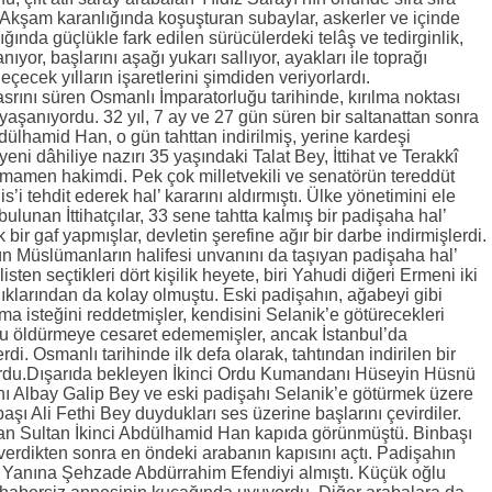
ı. Akşam karanlığında koşuşturan subaylar, askerler ve içinde
ında güçlükle fark edilen sürücülerdeki telâş ve tedirginlik,
nıyor, başlarını aşağı yukarı sallıyor, ayakları ile toprağı
geçecek yılların işaretlerini şimdiden veriyorlardı.
asrını süren Osmanlı İmparatorluğu tarihinde, kırılma noktası
yaşanıyordu. 32 yıl, 7 ay ve 27 gün süren bir saltanattan sonra
ülhamid Han, o gün tahttan indirilmiş, yerine kardeşi
yeni dâhiliye nazırı 35 yaşındaki Talat Bey, İttihat ve Terakkî
tamamen hakimdi. Pek çok milletvekili ve senatörün tereddüt
i tehdit ederek hal’ kararını aldırmıştı. Ülke yönetimini ele
bulunan İttihatçılar, 33 sene tahtta kalmış bir padişaha hal’
 bir gaf yapmışlar, devletin şerefine ağır bir darbe indirmişlerdi.
 Müslümanların halifesi unvanını da taşıyan padişaha hal’
listen seçtikleri dört kişilik heyete, biri Yahudi diğeri Ermeni iki
ıklarından da kolay olmuştu. Eski padişahın, ağabeyi gibi
ma isteğini reddetmişler, kendisini Selanik’e götürecekleri
nu öldürmeye cesaret edememişler, ancak İstanbul’da
di. Osmanlı tarihinde ilk defa olarak, tahtından indirilen bir
ıyordu.Dışarıda bekleyen İkinci Ordu Kumandanı Hüseyin Hüsnü
 Albay Galip Bey ve eski padişahı Selanik’e götürmek üzere
şı Ali Fethi Bey duydukları ses üzerine başlarını çevirdiler.
lan Sultan İkinci Abdülhamid Han kapıda görünmüştü. Binbaşı
verdikten sonra en öndeki arabanın kapısını açtı. Padişahın
u. Yanına Şehzade Abdürrahim Efendiyi almıştı. Küçük oğlu