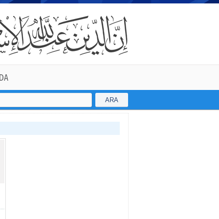
DA
ARA