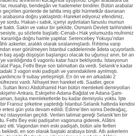
habersiz annesinin kucağında uyuyordu. Diğer arabalara da
arlar, musahip, bendegân ve hademeler bindiler. Bütün arabalar
 geçirilen günlerde de tahtta imiş gibi hürmetkâr davranan
n arabasına doğru yaklaştırdı:-Hareket ediyoruz efendimiz,
iye sordu. Hakan-ı sabık, içeriyi aydınlatan fanuslu mumun
 baktı. Sakin ve vakur bir şekilde, Osmanlı Devleti tarihindeki
li sesiyle, şu sözlerle başlattı:-Cenab-ı Hak yolumuzda muînimiz
ar karanlığa doğru hamle yaptılar. Serencebey Yokuşu’ndan
lâhlı askerler, aralıklı olarak sıralanmışlardı. Rıhtıma varıp
ndan eser görülmeyen İstanbul caddelerinde âdeta uçuyorlardı.
in baş aşağı düşüşün başlangıcı olacak bu uğursuz anın, bir an
i’ye varıldığında 6 vagonlu katar hazır bekliyordu. İstasyonun
at Paşa, Fethi Beye son talimatları da verdi. Selanik’e kadar
tadaki 3 vagon eski padişah ve yanındakilere ayrılmıştı.
yardımcısı 9 subay yerleşmişti. En ön ve en arkadaki 2
frezesi vardı. Nihayet tren hareket etti. Saatler, gece
du. Sultan İkinci Abdülhamid Han bütün memleketi demiryolları
l-Eskişehir-Ankara, Eskişehir-Adana-Bağdat ve Adana-Şam-
 zaman, başka memleketlerde bu kadar demiryolu yoktu. İşte
bir Fransız şirketine yaptırdığı İstanbul-Selanik hattında kendisi
e ertesi gün yola devam edildi. Edirne’den sonra Dedeağaç,
 istasyonları geçildi. Verilen talimat gereği Selanik’ten bir
du. Fethi Bey eski padişahın vagonuna giderek, Alâtini
rz etti. Vagondan inen eski padişah, bütün aile fertleri
bekledi, en son olarak baştaki arabaya bindi. Atlı askerlerin