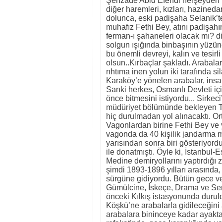
Şehzade Abid Efendi herşeyden 
diğer haremleri, kızları, hazined
dolunca, eski padişaha Selanik’te
muhafız Fethi Bey, atını padişahı
ferman-ı şahaneleri olacak mı? d
solgun ışığında binbaşının yüzüne
bu önemli devreyi, kalın ve tesir
olsun..Kırbaçlar şakladı. Arabal
rıhtıma inen yolun iki tarafında si
Karaköy’e yönelen arabalar, insa
Sanki herkes, Osmanlı Devleti iç
önce bitmesini istiyordu... Sirkec
müdüriyet bölümünde bekleyen Tal
hiç durulmadan yol alınacaktı. Or
Vagonlardan birine Fethi Bey ve 
vagonda da 40 kişilik jandarma mü
yarısından sonra biri gösteriyor
ile donatmıştı. Öyle ki, İstanbu
Medine demiryollarını yaptırdığı
şimdi 1893-1896 yılları arasında, 
sürgüne gidiyordu. Bütün gece v
Gümülcine, İskeçe, Drama ve Serez
önceki Kılkış istasyonunda durul
Köşkü’ne arabalarla gidileceğini a
arabalara bininceye kadar ayakta 