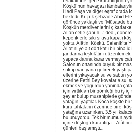
refakatinde, gece karanlığında yo
Köşkü’nün havagazı lâmbalarıyla 
Hadi Paşa ve diğer eşraf orada 
bekledi. Küçük şehzade Abid Efe
görünce yaklaştı ve “Müsaade bu
Köşkün merdivenlerini çıkarlarke
Allah celle şanüh...” dedi, dönerek
kepenklerle sıkı sıkıya kapalı köş
yoktu. Alâtini Köşkü, Selanik’te Y
Allatini’ye ait dört katlı bir bina
jandarma teşkilâtını düzenlemek iç
yapacaklarına karar vermeye çalış
Salonun ortasında büyük bir masa i
sokup yan yana getirerek yaşlı p
ellerini yıkayacak su ve sabun yo
üzerine Fethi Bey kovalarla su,
ekmek ve yoğurdun yanında çatal,
için yırttıkları bir gömleği bu iş i
şeyler bulup musahiplerle gönderm
yatağını yaptılar. Koca köşkte bi
kuru tahtaların üzerinde birer köş
yatağına uzanırken, 3,5 yıl kalac
bulunuyordu. Tek bir mumun aydınl
içine düştüğü karanlığa... Alâtin
günleri başlamıştı...