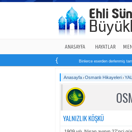
ANASAYFA
HAYATLAR
MEN
Binlerce eserden derlenmiş tam
14
k
Anasayfa
Osmanlı Hikayeleri
YA
OSM
YALNIZLIK KÖŞKÜ
1909 yılı, Nisan ayının 27’nci gün