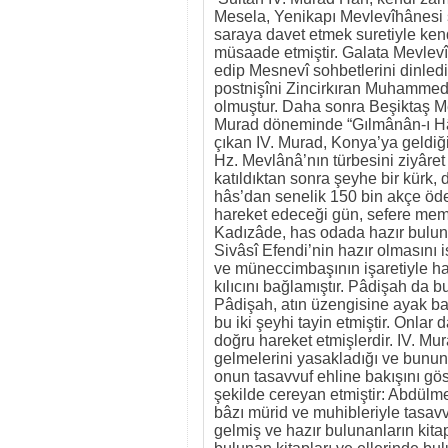
Mesela, Yenikapı Mevlevîhânesi 
saraya davet etmek suretiyle ke
müsaade etmiştir. Galata Mevlev
edip Mesnevî sohbetlerini dinled
postnişîni Zincirkıran Muhammed 
olmuştur. Daha sonra Beşiktaş Me
Murad döneminde “Gılmânân-ı Hâs
çıkan IV. Murad, Konya’ya geldi
Hz. Mevlânâ’nın türbesini ziyâret
katıldıktan sonra şeyhe bir kürk,
hâs’dan senelik 150 bin akçe öde
hareket edeceği gün, sefere memu
Kadızâde, has odada hazır bulund
Sivâsî Efendi’nin hazır olmasını
ve müneccimbaşının işaretiyle ha
kılıcını bağlamıştır. Pâdişah da b
Pâdişah, atın üzengisine ayak bas
bu iki şeyhi tayin etmiştir. Onla
doğru hareket etmişlerdir. IV. Mu
gelmelerini yasakladığı ve bunun 
onun tasavvuf ehline bakışını gös
şekilde cereyan etmiştir: Abdülm
bâzı mürid ve muhibleriyle tasav
gelmiş ve hazır bulunanların kitap