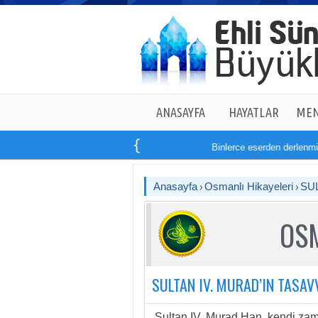
ANASAYFA
HAYATLAR
MEN
Binlerce eserden derlenmiş t
Anasayfa
Osmanlı Hikayeleri
SU
OSM
SULTAN IV. MURAD’IN TASAV
Sultan IV. Murad Han, kendi zama