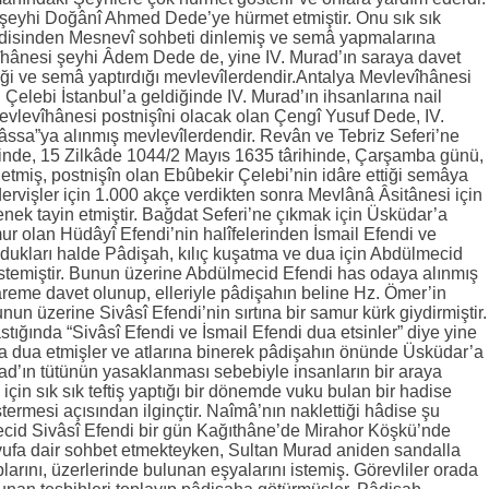
şeyhi Doğânî Ahmed Dede’ye hürmet etmiştir. Onu sık sık
ndisinden Mesnevî sohbeti dinlemiş ve semâ yapmalarına
îhânesi şeyhi Âdem Dede de, yine IV. Murad’ın saraya davet
iği ve semâ yaptırdığı mevlevîlerdendir.Antalya Mevlevîhânesi
Çelebi İstanbul’a geldiğinde IV. Murad’ın ihsanlarına nail
vlevîhânesi postnişîni olacak olan Çengî Yusuf Dede, IV.
sa”ya alınmış mevlevîlerdendir. Revân ve Tebriz Seferi’ne
ğinde, 15 Zilkâde 1044/2 Mayıs 1635 târihinde, Çarşamba günü,
 etmiş, postnişîn olan Ebûbekir Çelebi’nin idâre ettiği semâya
 dervişler için 1.000 akçe verdikten sonra Mevlânâ Âsitânesi için
nek tayin etmiştir. Bağdat Seferi’ne çıkmak için Üsküdar’a
r olan Hüdâyî Efendi’nin halîfelerinden İsmail Efendi ve
ukları halde Pâdişah, kılıç kuşatma ve dua için Abdülmecid
 istemiştir. Bunun üzerine Abdülmecid Efendi has odaya alınmış
reme davet olunup, elleriyle pâdişahın beline Hz. Ömer’in
unun üzerine Sivâsî Efendi’nin sırtına bir samur kürk giydirmiştir.
tığında “Sivâsî Efendi ve İsmail Efendi dua etsinler” diye yine
r da dua etmişler ve atlarına binerek pâdişahın önünde Üsküdar’a
rad’ın tütünün yasaklanması sebebiyle insanların bir araya
için sık sık teftiş yaptığı bir dönemde vuku bulan bir hadise
termesi açısından ilginçtir. Naîmâ’nın naklettiği hâdise şu
ecid Sivâsî Efendi bir gün Kağıthâne’de Mirahor Köşkü’nde
vufa dair sohbet etmekteyken, Sultan Murad aniden sandalla
larını, üzerlerinde bulunan eşyalarını istemiş. Görevliler orada