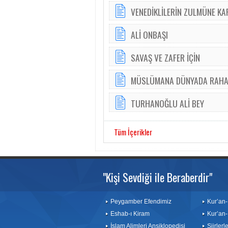
VENEDİKLİLERİN ZULMÜNE KAR
ALİ ONBAŞI
SAVAŞ VE ZAFER İÇİN
MÜSLÜMANA DÜNYADA RAHA
TURHANOĞLU ALİ BEY
Tüm İçerikler
"Kişi Sevdiği ile Beraberdir"
Peygamber Efendimiz
Kur’an-
Eshab-ı Kiram
Kur’an-
İslam Alimleri Ansiklopedisi
Şiirler