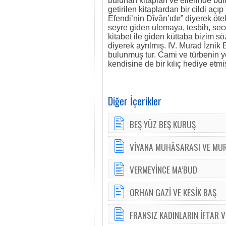
bulunan kitapları ve ellerinde bu
getirilen kitaplardan bir cildi a
Efendi’nin Dîvân’ıdır” diyerek ötek
seyre giden ulemaya, tesbih, secc
kitabet ile giden küttaba bizim s
diyerek ayrılmış. IV. Murad İznik 
bulunmuş tur. Cami ve türbenin ye
kendisine de bir kılıç hediye etmiş
Diğer İçerikler
BEŞ YÜZ BEŞ KURUŞ
VİYANA MUHÂSARASI VE MURA
VERMEYİNCE MA’BUD
ORHAN GAZİ VE KESİK BAŞ
FRANSIZ KADINLARIN İFTAR V