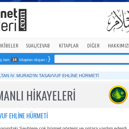
KÎBELER
SUAL/CEVAB
KİTAPLAR
DİĞER
HAKKIMIZ
am
14
kitaptan oluşan seti online sipariş verebilirsiniz
LTAN IV. MURAD’IN TASAVVUF EHLİNE HÜRMETİ
ANLI HİKAYELERİ
VUF EHLİNE HÜRMETİ
nındaki Şeyhlere çok hürmet gösterir ve onlara yardım ederdi.