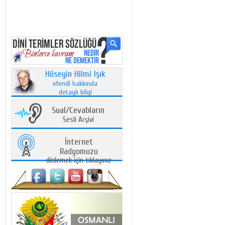
Hüseyin Hilmi Işık
efendi hakkında
detaylı bilgi
Sual/Cevabların
Sesli Arşivi
İnternet
Radyomuzu
dinlemek için tıklayınız