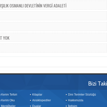
ŞILIK OSMANLI DEVLETİNİN VERGİ ADALETİ
T YOK
Bizi Tak
ı Kerim Tefsiri
Kitaplar
Dini Terimler Sözlüğü
ı Kerim Oku
Ansiklopediler
Hakkımızda
le Menkîbeler
Dualar
İletişim