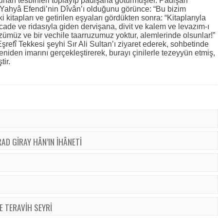
lunan tesbihleri toplayıp pâdişaha götürmüşler. Pâdişah
çıp Yahyâ Efendi’nin Dîvân’ı olduğunu görünce: “Bu bizim
i kitapları ve getirilen eşyaları gördükten sonra: “Kitaplarıyla
ade ve ridasıyla giden dervişana, divit ve kalem ve levazım-ı
özümüz ve bir vechile taarruzumuz yoktur, alemlerinde olsunlar!”
Eşrefî Tekkesi şeyhi Sır Ali Sultan’ı ziyaret ederek, sohbetinde
niden imarını gerçekleştirerek, burayı çinilerle tezeyyün etmiş,
tir.
D GİRAY HÂN’IN İHÂNETİ
E TERAVİH SEYRİ