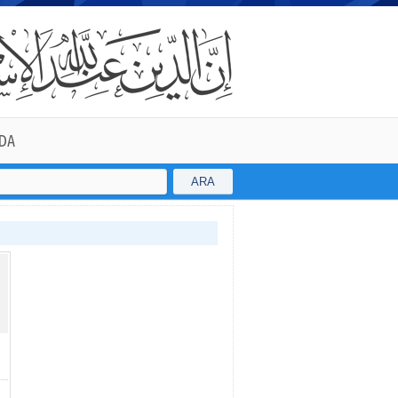
DA
ARA