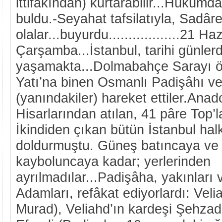
ittifakından) kurtarabilir...Hükümdar
buldu.-Seyahat tafsilatıyla, Sadâ
olalar...buyurdu..................21 H
Çarşamba...İstanbul, tarihi günlerd
yaşamakta...Dolmabahçe Sarayı ö
Yatı’na binen Osmanlı Padişâhı ve
(yanındakiler) hareket ettiler.Ana
Hisarlarından atılan, 41 pâre Top’l
İkindiden çıkan bütün İstanbul halkı
doldurmuştu. Güneş batıncaya ve ‘
kayboluncaya kadar; yerlerinden
ayrılmadılar...Padişâha, yakınları
Adamları, refâkat ediyorlardı: Vel
Murad), Veliahd’ın kardeşi Şehzad