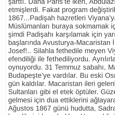
şarttı. Daha Paris’te iken, Abdülaz
etmişlerdi. Fakat program değişti
1867...Padişah hazretleri Viyana’y
Müslümanları buraya sokmamak içi
şimdi Padişahı karşılamak için yarı
başlarında Avusturya-Macaristan 
Josef!.. Silahla fethedile meyen V
efendiliği ile fethediliyordu. Ayrılı
oynuyordu. 31 Temmuz sabahı, Mac
Budapeşte’ye vardılar. Bu eski Os
gün kaldılar. Macaristan ileri gelen
Sultanları gibi el etek öptüler. Güz
gelmesi için dua ettiklerini ağlayara
Ağustos 1867 günü hudutta, Sadr