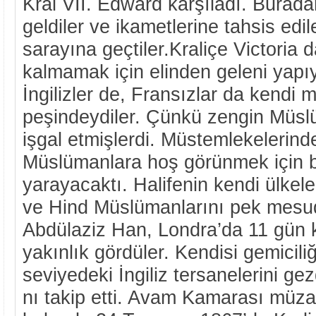
Kral VII. Edward karşıladı. Burada
geldiler ve ikametlerine tahsis ed
sarayına geçtiler.Kraliçe Victoria 
kalmamak için elinden geleni yapı
İngilizler de, Fransızlar da kendi m
peşindeydiler. Çünkü zengin Müsl
işgal etmişlerdi. Müstemlekelerin
Müslümanlara hoş görünmek için bu
yarayacaktı. Halifenin kendi ülkeler
ve Hind Müslümanlarını pek mesud
Abdülaziz Han, Londra’da 11 gün ka
yakınlık gördüler. Kendisi gemiciliğ
seviyedeki İngiliz tersanelerini ge
nı takip etti. Avam Kamarası müza