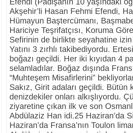
Efendi (Padişahın 10 yaşındaki oğl
Akşehir’li Hasan Fehmi Efendi, Har
Hümayun Baştercümanı, Başmabeyi
Hariciye Teşrifatçısı, Koruma Görev
Sefirinin de birlikte seyahatine izin
Yatını 3 zırhlı takibediyordu. Ert
boğazı geçildi. Her iki kıyıdan 4 pa
selamladılar. Boğaz dışında Fran
“Muhteşem Misafirlerini” bekliyorlard
Sakız, Girit adaları geçildi. Bütün 
denizdekiler onları alkışlıyordu. 
ziyaretine çıkan ilk ve son Osman
Abdülaziz Han idi.25 Haziran’da S
Haziran’da Fransa’nın Toulon liman