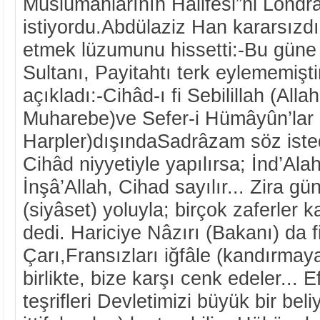
Müslümanlarının Halifesi”ni Londr
istiyordu.Abdülaziz Han kararsızdı.
etmek lüzumunu hissetti:-Bu güne
Sultanı, Payitahtı terk eylememişt
açıkladı:-Cihâd-ı fi Sebilillah (Allah
Muharebe)ve Sefer-i Hümâyûn’lar (
Harpler)dışındaSadrâzam söz iste
Cihâd niyyetiyle yapılırsa; İnd’Ala
İnşâ’Allah, Cihad sayılır... Zira 
(siyâset) yoluyla; birçok zaferler k
dedi. Hariciye Nâzırı (Bakanı) da fi
Çarı,Fransızları iğfâle (kandırmaya)
birlikte, bize karşı cenk edeler... 
teşrifleri Devletimizi büyük bir be