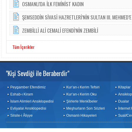
OSMANLI'DA İLK FEMİNİST KADIN
ŞEMSEDDİN SİVASİ HAZRETLERİ’NİN SULTAN III. MEHMED’E
ZEMBİLLİ ALİ CEMALİ EFENDİ’NİN ZEMBİLİ
Tüm İçerikler
"Kişi Sevdiği ile Beraberdir"
Peygamber Efendimiz
Kur’an-ı Kerim Tefsiri
Kitaplar
Eshab-ı Kiram
Kur’an-ı Kerim Oku
Ansiklop
İslam Alimleri Ansiklopedisi
Şiirlerle Menkîbeler
Dualar
Evliyalar Ansiklopedisi
Meşhurların Son Sözleri
İnternet
Silsile-i Âliyye
Osmanlı Hikayeleri
Sual/Ce