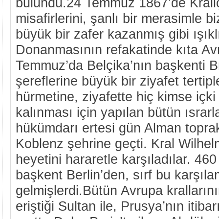
bulundu.24 Temmuz 1867’de Kraliçe
misafirlerini, şanlı bir merasimle b
büyük bir zafer kazanmış gibi ışıklı
Donanmasının refakatinde kıta Avru
Temmuz’da Belçika’nın başkenti Brü
şereflerine büyük bir ziyafet tertip
hürmetine, ziyafette hiç kimse içki
kalınması için yapılan bütün ısra
hükümdarı ertesi gün Alman toprak
Koblenz şehrine geçti. Kral Wilhe
heyetini hararetle karşıladılar. 46
başkent Berlin’den, sırf bu karşıla
gelmişlerdi.Bütün Avrupa kralların
eriştiği Sultan ile, Prusya’nın itiba