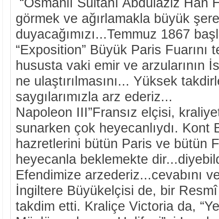
“Osmanlı Sultanı Abdülaziz Han Ha
görmek ve ağırlamakla büyük şere
duyacağımızı...Temmuz 1867 başl
“Exposition” Büyük Paris Fuarını teş
hususta vaki emir ve arzularının İ
ne ulaştırılmasını... Yüksek takdirl
saygılarımızla arz ederiz...
Napoleon III”Fransız elçisi, krali
sunarken çok heyecanlıydı. Kont 
hazretlerini bütün Paris ve bütün 
heyecanla beklemekte dir...diyebil
Efendimize arzederiz...cevabını v
İngiltere Büyükelçisi de, bir Res
takdim etti. Kraliçe Victoria da, “Y