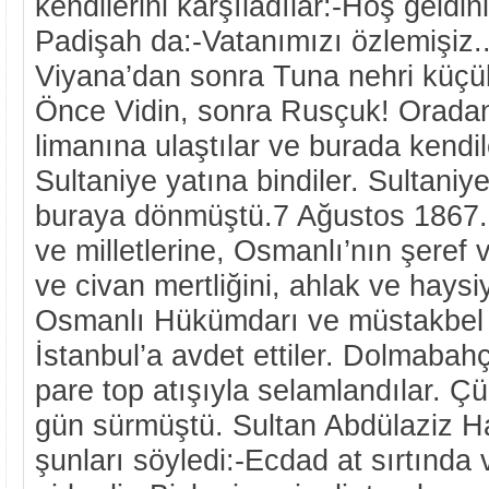
kendilerini karşıladılar:-Hoş geldin
Padişah da:-Vatanımızı özlemişiz...
Viyana’dan sonra Tuna nehri küçük
Önce Vidin, sonra Rusçuk! Oradan
limanına ulaştılar ve burada kendil
Sultaniye yatına bindiler. Sultani
buraya dönmüştü.7 Ağustos 1867..
ve milletlerine, Osmanlı’nın şeref ve
ve civan mertliğini, ahlak ve haysi
Osmanlı Hükümdarı ve müstakbel 
İstanbul’a avdet ettiler. Dolmabah
pare top atışıyla selamlandılar. Ç
gün sürmüştü. Sultan Abdülaziz H
şunları söyledi:-Ecdad at sırtında 