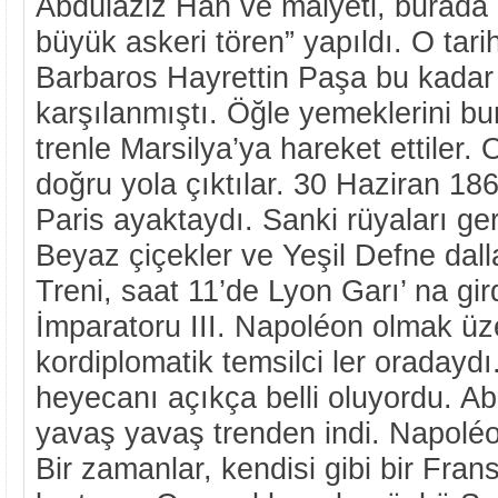
Abdülaziz Han ve maiyeti, burada 
büyük askeri tören” yapıldı. O tar
Barbaros Hayrettin Paşa bu kadar
karşılanmıştı. Öğle yemeklerini b
trenle Marsilya’ya hareket ettiler.
doğru yola çıktılar. 30 Haziran 18
Paris ayaktaydı. Sanki rüyaları ge
Beyaz çiçekler ve Yeşil Defne dalla
Treni, saat 11’de Lyon Garı’ na gi
İmparatoru III. Napoléon olmak üz
kordiplomatik temsilci ler oradayd
heyecanı açıkça belli oluyordu. A
yavaş yavaş trenden indi. Napoléo
Bir zamanlar, kendisi gibi bir Fran