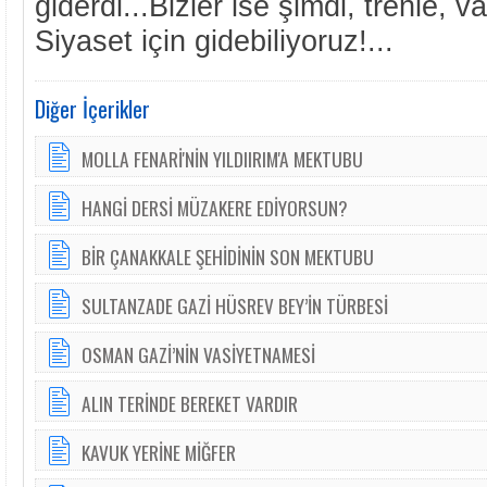
giderdi...Bizler ise şimdi, trenle, 
Siyaset için gidebiliyoruz!...
Diğer İçerikler
MOLLA FENARİ'NİN YILDIIRIM'A MEKTUBU
HANGİ DERSİ MÜZAKERE EDİYORSUN?
BİR ÇANAKKALE ŞEHİDİNİN SON MEKTUBU
SULTANZADE GAZİ HÜSREV BEY’İN TÜRBESİ
OSMAN GAZİ’NİN VASİYETNAMESİ
ALIN TERİNDE BEREKET VARDIR
KAVUK YERİNE MİĞFER