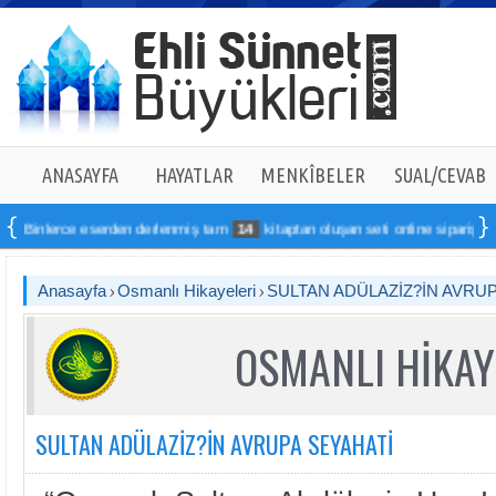
ANASAYFA
HAYATLAR
MENKÎBELER
SUAL/CEVAB
e eserden derlenmiş tam
14
kitaptan oluşan seti online sipariş verebilirsiniz
Anasayfa
Osmanlı Hikayeleri
SULTAN ADÜLAZİZ?İN AVRUP
OSMANLI HİKAY
SULTAN ADÜLAZİZ?İN AVRUPA SEYAHATİ