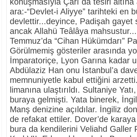
konuşmasıyla Çarı da tesiri altına 
ara:-“Devlet-i Aliyye” tarihteki en 
devlettir...deyince, Padişah gayet
ancak Allahü Teâlâya mahsustur..
Temmuz’da “Cihan Hükümdarı” Pari
Görülmemiş gösteriler arasında yola
İmparatoriçe, Lyon Garına kadar u
Abdülaziz Han onu İstanbul’a davet
memnuniyetle kabul ettiğini arzett
limanına ulaştırıldı. Sultaniye Yat
buraya gelmişti. Yata binerek, İng
Manş denizine açıldılar. İngiliz d
de refakat ettiler. Dover’de karaya
bura da kendilerini Veliahd Galler