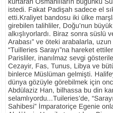
kurtaran Osmanlıların bugünkü Su
istedi. Fakat Padişah sadece el 
etti.Kraliyet bandosu iki ülke marş
girebilen talihliler, Doğu’nun büyük
alkışlıyorlardı. Biraz sonra süslü 
Arabası” ve öteki arabalarla, uzun
“Tuilleries Sarayı”na hareket ettil
Parisliler, inanılmaz sevgi gösteri
Cezayir, Fas, Tunus, Libya ve büt
binlerce Müslüman gelmişti. Halifey
dünya gözüyle görebilmek için onc
Abdülaziz Han, bilhassa bu din ka
selamlıyordu...Tuileries’de, “Sara
Sahibesi” İmparatoriçe Egenie onla