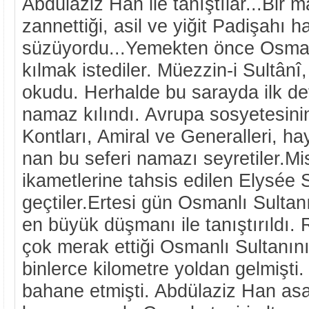
Abdülaziz Han ile tanıştılar...Bir
zannettiği, asil ve yiğit Padişahı h
süzüyordu...Yemekten önce Osmanl
kılmak istediler. Müezzin-i Sultâ
okudu. Herhalde bu sarayda ilk d
namaz kılındı. Avrupa sosyetesini
Kontları, Amiral ve Generalleri, hay
nan bu seferi namazı seyretiler.Mi
ikametlerine tahsis edilen Elysée 
geçtiler.Ertesi gün Osmanlı Sulta
en büyük düşmanı ile tanıştırıldı. 
çok merak ettiği Osmanlı Sultanını
binlerce kilometre yoldan gelmişti
bahane etmişti. Abdülaziz Han asa