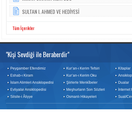
SULTAN I. AHMED VE HEDİYESİ
Tüm İçerikler
"Kişi Sevdiği ile Beraberdir"
Peygamber Efendimiz
Kur’an-ı Kerim Tefsiri
Kitaplar
Eshab-ı Kiram
Kur’an-ı Kerim Oku
Ansiklop
İslam Alimleri Ansiklopedisi
Şiirlerle Menkîbeler
Dualar
Evliyalar Ansiklopedisi
Meşhurların Son Sözleri
İnternet
Silsile-i Âliyye
Osmanlı Hikayeleri
Sual/Ce