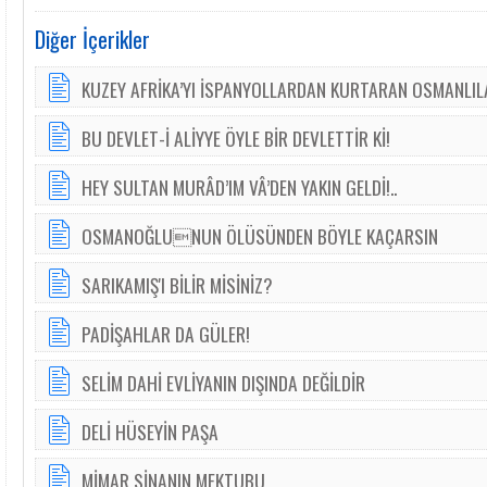
Diğer İçerikler
KUZEY AFRİKA’YI İSPANYOLLARDAN KURTARAN OSMANLIL
BU DEVLET-İ ALİYYE ÖYLE BİR DEVLETTİR Kİ!
HEY SULTAN MURÂD’IM VÂ’DEN YAKIN GELDİ!..
OSMANOĞLUNUN ÖLÜSÜNDEN BÖYLE KAÇARSIN
SARIKAMIŞ'I BİLİR MİSİNİZ?
PADİŞAHLAR DA GÜLER!
SELİM DAHİ EVLİYANIN DIŞINDA DEĞİLDİR
DELİ HÜSEYİN PAŞA
MİMAR SİNANIN MEKTUBU