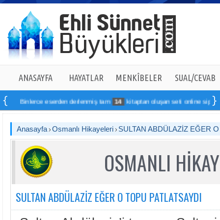
ANASAYFA
HAYATLAR
MENKÎBELER
SUAL/CEVAB
Binlerce eserden derlenmiş tam
14
kitaptan oluşan seti online sipariş vere
Anasayfa
Osmanlı Hikayeleri
SULTAN ABDÜLAZİZ EĞER O
OSMANLI HİKAY
SULTAN ABDÜLAZİZ EĞER O TOPU PATLATSAYDI