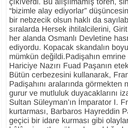
çıkıverdi. Bu alışılmamış tören, si
“bizimle alay ediyorlar” düşüncesi
bir nebzecik olsun haklı da sayılab
sıralarda Hersek ihtilalcilerini, Girit
her alanda Osmanlı Devletine hasm
ediyordu. Kopacak skandalın boyu
mümkün değildi.Padişahın emrine
Hariciye Nazırı Fuad Paşanın etek
Bütün cerbezesini kullanarak, Fra
Padişahını aralarında görmekten n
gurur ve mutluluk duyacaklarını iz
Sultan Süleyman’ın İmparator I. F
kurtarması, Barbaros Hayreddin 
geçici bir idare kurması gibi olayla