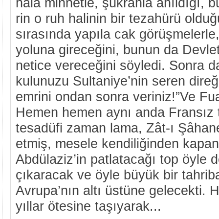
hâlâ minnetle, şükranla anıldığı, b
rin o ruh halinin bir tezahürü olduğ
sırasında yapıla cak görüşmelerle, 
yoluna gireceğini, bunun da Devlet
netice vereceğini söyledi. Sonra d
kulunuzu Sultaniye’nin seren dire
emrini ondan sonra veriniz!”Ve Fu
Hemen hemen aynı anda Fransız to
tesadüfi zaman lama, Zât-ı Şâhane
etmiş, mesele kendiliğinden kapan
Abdülaziz’in patlatacağı top öyle de
çıkaracak ve öyle büyük bir tahriba
Avrupa’nın altı üstüne gelecekti. 
yıllar ötesine taşıyarak...