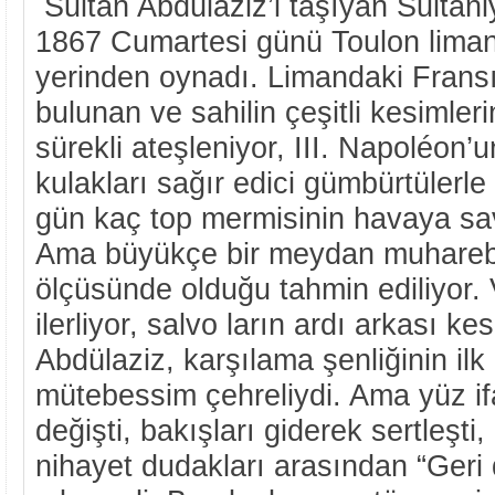
Sultan Abdülaziz’i taşıyan Sultan
1867 Cumartesi günü Toulon limanı
yerinden oynadı. Limandaki Frans
bulunan ve sahilin çeşitli kesimler
sürekli ateşleniyor, III. Napoléon’u
kulakları sağır edici gümbürtülerle 
gün kaç top mermisinin havaya sav
Ama büyükçe bir meydan muharebe
ölçüsünde olduğu tahmin ediliyor. 
ilerliyor, salvo ların ardı arkası ke
Abdülaziz, karşılama şenliğinin ilk
mütebessim çehreliydi. Ama yüz i
değişti, bakışları giderek sertleşti,
nihayet dudakları arasından “Geri 