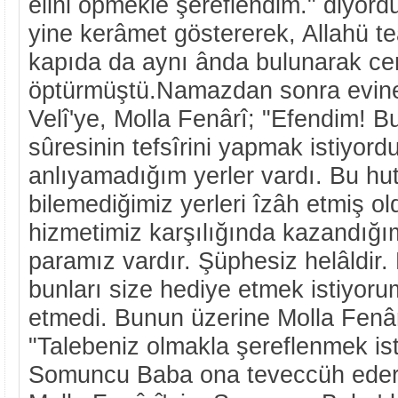
elini öpmekle şereflendim." diyor
yine kerâmet göstererek, Allahü te
kapıda da aynı ânda bulunarak ce
öptürmüştü.Namazdan sonra evine
Velî'ye, Molla Fenârî; "Efendim! B
sûresinin tefsîrini yapmak istiyor
anlıyamadığım yerler vardı. Bu hut
bilemediğimiz yerleri îzâh etmiş 
hizmetimiz karşılığında kazandığı
paramız vardır. Şüphesiz helâldir.
bunları size hediye etmek istiyoru
etmedi. Bunun üzerine Molla Fenâ
"Talebeniz olmakla şereflenmek is
Somuncu Baba ona teveccüh eder