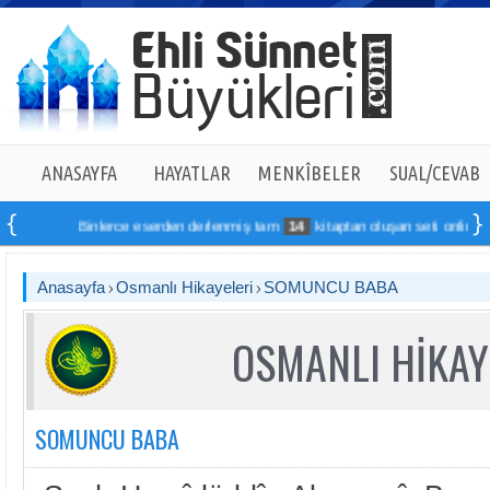
ANASAYFA
HAYATLAR
MENKÎBELER
SUAL/CEVAB
Binlerce eserden derlenmiş tam
14
kitaptan oluşan seti online sipariş v
Anasayfa
Osmanlı Hikayeleri
SOMUNCU BABA
OSMANLI HİKAY
SOMUNCU BABA