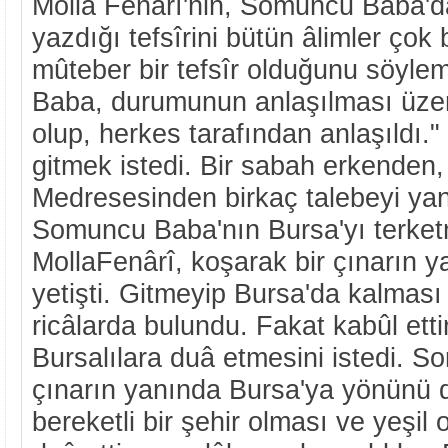
Molla Fenârî'nin, Somuncu Baba'da
yazdığı tefsîrini bütün âlimler çok
mûteber bir tefsîr olduğunu söyle
Baba, durumunun anlaşılması üzeri
olup, herkes tarafından anlaşıldı."
gitmek istedi. Bir sabah erkende
Medresesinden birkaç talebeyi yanı
Somuncu Baba'nın Bursa'yı terket
MollaFenârî, koşarak bir çınarın 
yetişti. Gitmeyip Bursa'da kalması 
ricâlarda bulundu. Fakat kabûl et
Bursalılara duâ etmesini istedi. 
çınarın yanında Bursa'ya yönünü dö
bereketli bir şehir olması ve yeşil 