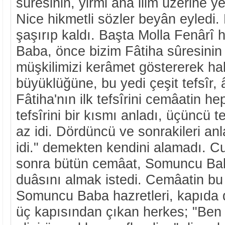
sûresinin, yirmi ana ilim üzerine yed
Nice hikmetli sözler beyân eyledi
şaşırıp kaldı. Başta Molla Fenârî 
Baba, önce bizim Fâtiha sûresinin 
müşkilimizi kerâmet göstererek hal
büyüklüğüne, bu yedi çeşit tefsîr, â
Fâtiha'nın ilk tefsîrini cemâatin hep
tefsîrini bir kısmı anladı, üçüncü t
az idi. Dördüncü ve sonrakileri an
idi." demekten kendini alamadı.
sonra bütün cemâat, Somuncu Bab
duâsını almak istedi. Cemâatin b
Somuncu Baba hazretleri, kapıda 
üç kapısından çıkan herkes; "Be