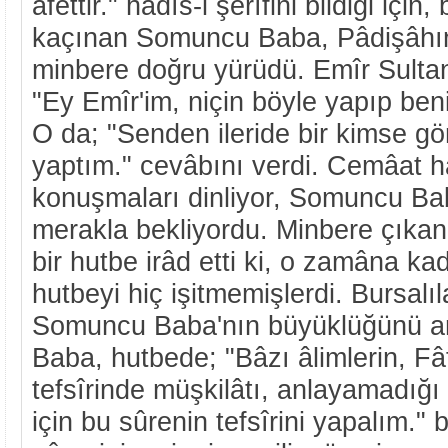
âfettir." hadîs-i şerîfini bildiği için,
kaçınan Somuncu Baba, Pâdişâhın
minbere doğru yürüdü. Emîr Sultan
"Ey Emîr'im, niçin böyle yapıp beni
O da; "Senden ileride bir kimse gö
yaptım." cevâbını verdi. Cemâat h
konuşmaları dinliyor, Somuncu Bab
merakla bekliyordu. Minbere çıka
bir hutbe irâd etti ki, o zamâna kad
hutbeyi hiç işitmemişlerdi. Bursalı
Somuncu Baba'nın büyüklüğünü a
Baba, hutbede; "Bâzı âlimlerin, Fât
tefsîrinde müşkilâtı, anlayamadığı
için bu sûrenin tefsîrini yapalım."