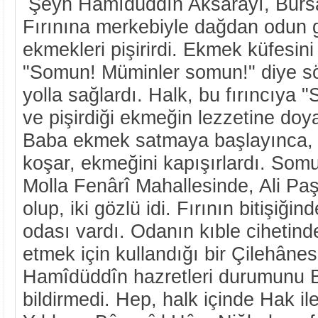
Şeyh Hamîdüddîn Aksarayî, Bursa'd
Fırınına merkebiyle dağdan odun ge
ekmekleri pişirirdi. Ekmek küfesini 
"Somun! Müminler somun!" diye sö
yolla sağlardı. Halk, bu fırıncıya
ve pişirdiği ekmeğin lezzetine d
Baba ekmek satmaya başlayınca, 
koşar, ekmeğini kapışırlardı. Somu
Molla Fenârî Mahallesinde, Ali Paş
olup, iki gözlü idi. Fırının bitişiğind
odası vardı. Odanın kıble cihetinde
etmek için kullandığı bir Çilehânes
Hamîdüddîn hazretleri durumunu 
bildirmedi. Hep, halk içinde Hak il