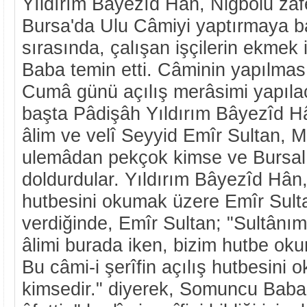
Yıldırım Bâyezîd Hân, Niğbolu zaf
Bursa'da Ulu Câmiyi yaptırmaya ba
sırasında, çalışan işçilerin ekmek
Baba temin etti. Câminin yapılması 
Cumâ günü açılış merâsimi yapılac
başta Pâdişâh Yıldırım Bâyezîd 
âlim ve velî Seyyid Emîr Sultan, Mo
ulemâdan pekçok kimse ve Bursalı
doldurdular. Yıldırım Bâyezîd Hân,
hutbesini okumak üzere Emîr Sulta
verdiğinde, Emîr Sultan; "Sultân
âlimi burada iken, bizim hutbe ok
Bu câmi-i şerîfin açılış hutbesini 
kimsedir." diyerek, Somuncu Baba'