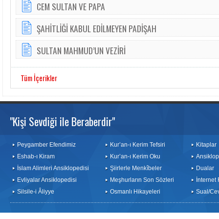
CEM SULTAN VE PAPA
ŞAHİTLİĞİ KABUL EDİLMEYEN PADİŞAH
SULTAN MAHMUD’UN VEZİRİ
Tüm İçerikler
"Kişi Sevdiği ile Beraberdir"
Peygamber Efendimiz
Kur’an-ı Kerim Tefsiri
Kitaplar
Eshab-ı Kiram
Kur’an-ı Kerim Oku
Ansiklop
İslam Alimleri Ansiklopedisi
Şiirlerle Menkîbeler
Dualar
Evliyalar Ansiklopedisi
Meşhurların Son Sözleri
İnternet
Silsile-i Âliyye
Osmanlı Hikayeleri
Sual/Ce