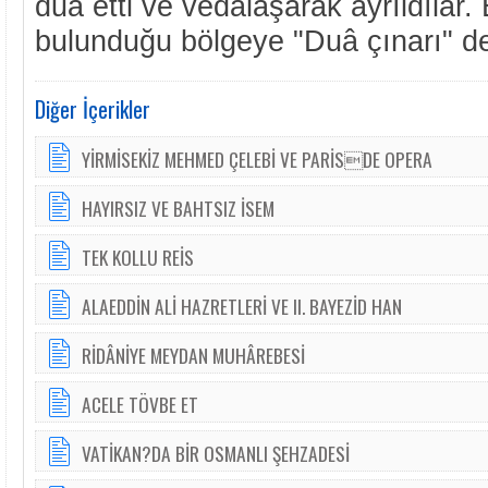
duâ etti ve vedâlaşarak ayrıldılar.
bulunduğu bölgeye "Duâ çınarı" de
Diğer İçerikler
YİRMİSEKİZ MEHMED ÇELEBİ VE PARİSDE OPERA
HAYIRSIZ VE BAHTSIZ İSEM
TEK KOLLU REİS
ALAEDDİN ALİ HAZRETLERİ VE II. BAYEZİD HAN
RİDÂNİYE MEYDAN MUHÂREBESİ
ACELE TÖVBE ET
VATİKAN?DA BİR OSMANLI ŞEHZADESİ