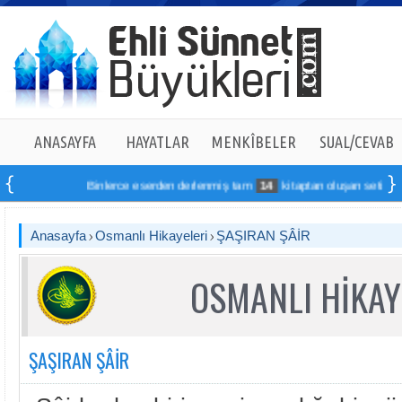
ANASAYFA
HAYATLAR
MENKÎBELER
SUAL/CEVAB
Binlerce eserden derlenmiş tam
14
kitaptan oluşan seti online s
Anasayfa
Osmanlı Hikayeleri
ŞAŞIRAN ŞÂİR
OSMANLI HİKAY
ŞAŞIRAN ŞÂİR