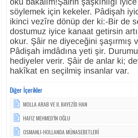
oku bakalım!Şâirin şaşkınlığı iyice 
söylemek için kekeler. Pâdişah iyi
ikinci vezîre dönüp der ki:-Bir de 
dostumuz iyice kanaat getirsin art
okur. Şâir ne diyeceğini şaşırmış v
Pâdişah imdâdına yeti şir. Durumu a
hediyeler verir. Şâir de anlar ki; d
hakîkat en seçilmiş insanlar var.
Diğer İçerikler
MOLLA ARAB VE II. BAYEZİD HAN
HAFIZ MEHMED’İN OĞLU
OSMANLI-HOLLANDA MÜNASEBETLERİ