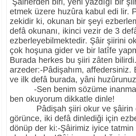
Şâirlerden biri, yeni yazdığı bir şi
etmek üzere huzûra kabul edi lir. 
zekidir ki, okunan bir şeyi ezberlem
defâ okunanı, ikinci vezir de 3 de
ezberleyebilmektedir. Şâir şiirini
çok hoşuna gider ve bir latîfe yapm
Burada herkes bu şiiri zâten bilirdi
arzeder:-Pâdişahım, affedersiniz. 
ve ilk defâ burada, yâni huzûrun
-Sen benim sözüme inanmadın
ben okuyorum dikkatle dinle!
Pâdişah şiiri okur ve şâirin ço
görünce, iki defâ dinlediği için ezb
dönüp der ki:-Şâirimiz iyice tatmin 