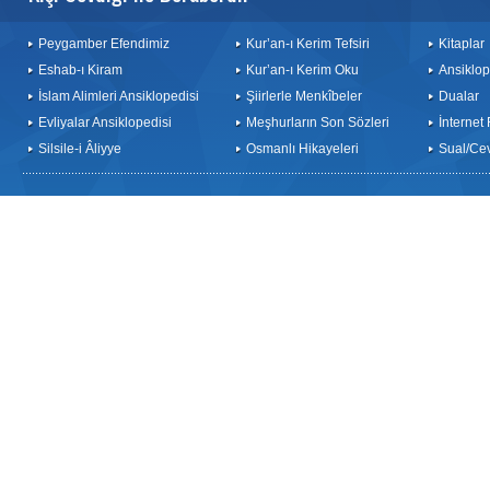
Peygamber Efendimiz
Kur’an-ı Kerim Tefsiri
Kitaplar
Eshab-ı Kiram
Kur’an-ı Kerim Oku
Ansiklop
İslam Alimleri Ansiklopedisi
Şiirlerle Menkîbeler
Dualar
Evliyalar Ansiklopedisi
Meşhurların Son Sözleri
İnternet
Silsile-i Âliyye
Osmanlı Hikayeleri
Sual/Ce