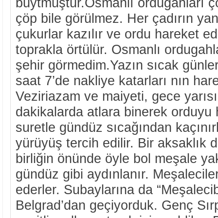
büytmüştür.Osmanlı ordugahları ç
çöp bile görülmez. Her çadırın yanı
çukurlar kazılır ve ordu hareket e
toprakla örtülür. Osmanlı ordugahla
şehir görmedim.Yazın sıcak günle
saat 7’de nakliye katarları nın hare
Veziriazam ve maiyeti, gece yarıs
dakikalarda atlara binerek orduyu h
suretle gündüz sıcağından kaçınırl
yürüyüş tercih edilir. Bir aksaklık 
birliğin önünde öyle bol meşale yak
gündüz gibi aydınlanır. Meşaleciler 
ederler. Subaylarına da “Meşalecib
Belgrad’dan geçiyorduk. Genç Sırp