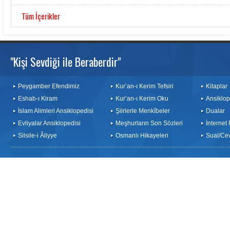
Tüm İçerikler
"Kişi Sevdiği ile Beraberdir"
Peygamber Efendimiz
Kur’an-ı Kerim Tefsiri
Kitaplar
Eshab-ı Kiram
Kur’an-ı Kerim Oku
Ansiklop
İslam Alimleri Ansiklopedisi
Şiirlerle Menkîbeler
Dualar
Evliyalar Ansiklopedisi
Meşhurların Son Sözleri
İnternet
Silsile-i Âliyye
Osmanlı Hikayeleri
Sual/Ce