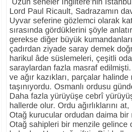
Uzun seneler İngiltere’nin İstanbul
Lord Paul Ricault, Sadrazamın dave
Uyvar seferine gözlemci olarak kat
sırasında gördüklerini şöyle anlat
gerekse diğer büyük kumandanları
çadırdan ziyade saray demek doğ
harikul âde süslemeleri, çeşitli oda 
saraylardan fazla masraf edilmişti
ve ağır kazıkları, parçalar halind
taşınıyordu. Osmanlı ordusu günd
Daha fazla yürüyüşe cebrî yürüyüş
hallerde olur. Ordu ağırlıklarını at,
Otağ kurucular ordudan daima bir 
Otağ sahipleri bir menzile gelince 