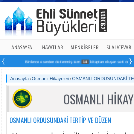
ANASAYFA
HAYATLAR
MENKÎBELER
SUAL/CEVAB
Binlerce eserden derlenmiş tam
14
kitaptan oluşan seti online sipar
Anasayfa
Osmanlı Hikayeleri
OSMANLI ORDUSUNDAKİ TE
OSMANLI HİKAY
OSMANLI ORDUSUNDAKİ TERTİP VE DÜZEN