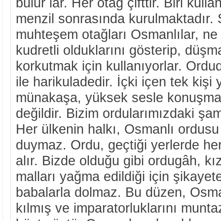
bulur lar. Her otağ çifttir. Biri kulla
menzil sonrasında kurulmaktadır.
muhteşem otağları Osmanlılar, ne
kudretli olduklarını gösterip, düş
korkutmak için kullanıyorlar. Ordu
ile harikuladedir. İçki içen tek kişi
münakaşa, yüksek sesle konuşm
değildir. Bizim ordularımızdaki şa
Her ülkenin halkı, Osmanlı ordus
duymaz. Ordu, geçtiği yerlerde her 
alır. Bizde olduğu gibi ordugâh, kız
malları yağma edildiği için şikaye
babalarla dolmaz. Bu düzen, Osma
kılmış ve imparatorluklarını munt