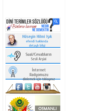
Hüseyin Hilmi Işık
efendi hakkında
detaylı bilgi
Sual/Cevabların
Sesli Arşivi
İnternet
Radyomuzu
dinlemek için tıklayınız