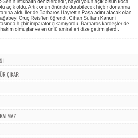
-Senin istikbalin denizlerdedir, haydi yolun açık olsun koca
yolu açık oldu. Artık onun önünde durabilecek hiçbir donanma
yanına aldı. İleride Barbaros Hayrettin Paşa adını alacak olan
ni ağabeyi Oruç Reis’ten öğrendi. Cihan Sultanı Kanuni
asında hiçbir imparator çıkamıyordu. Barbaros kardeşler de
akim olmuşlar ve en ünlü amiralleri dize getirmişlerdi.
SI
ÜR ÇIKAR
 KALMAZ