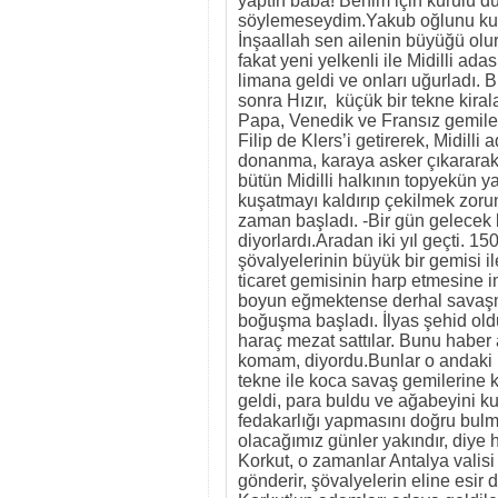
yaptın baba! Benim için kurulu d
söylemeseydim.Yakub oğlunu kucak
İnşaallah sen ailenin büyüğü olur
fakat yeni yelkenli ile Midilli ada
limana geldi ve onları uğurladı.
sonra Hızır, küçük bir tekne kiral
Papa, Venedik ve Fransız gemile
Filip de Klers’i getirerek, Midill
donanma, karaya asker çıkararak 
bütün Midilli halkının topyekün 
kuşatmayı kaldırıp çekilmek zorund
zaman başladı. -Bir gün gelecek 
diyorlardı.Aradan iki yıl geçti. 15
şövalyelerinin büyük bir gemisi il
ticaret gemisinin harp etmesin
boyun eğmektense derhal savaşmayı
boğuşma başladı. İlyas şehid old
haraç mezat sattılar. Bunu haber 
komam, diyordu.Bunlar o andaki h
tekne ile koca savaş gemilerine
geldi, para buldu ve ağabeyini ku
fedakarlığı yapmasını doğru bulm
olacağımız günler yakındır, diy
Korkut, o zamanlar Antalya valisi
gönderir, şövalyelerin eline esir