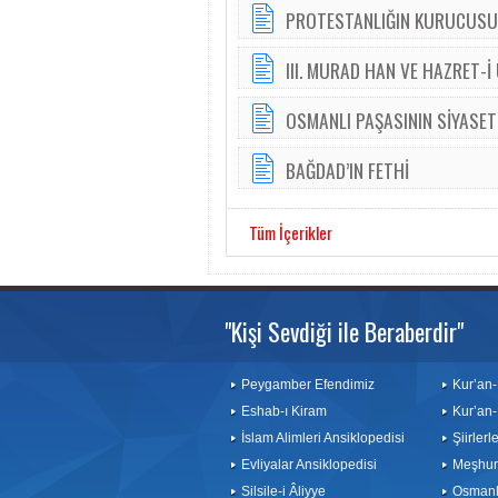
PROTESTANLIĞIN KURUCUSU 
III. MURAD HAN VE HAZRET-İ
OSMANLI PAŞASININ SİYASET
BAĞDAD’IN FETHİ
Tüm İçerikler
"Kişi Sevdiği ile Beraberdir"
Peygamber Efendimiz
Kur’an-
Eshab-ı Kiram
Kur’an-
İslam Alimleri Ansiklopedisi
Şiirler
Evliyalar Ansiklopedisi
Meşhurl
Silsile-i Âliyye
Osmanlı