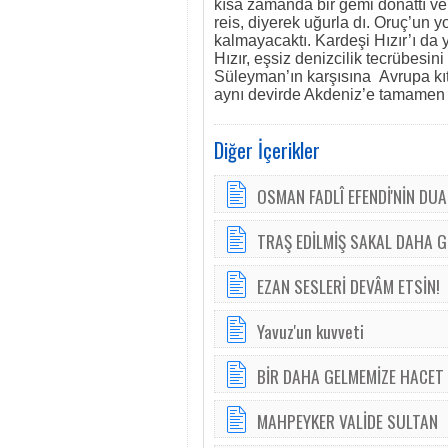
kısa zamanda bir gemi donattı ve:
reis, diyerek uğurla dı. Oruç’un 
kalmayacaktı. Kardeşi Hızır’ı da 
Hızır, eşsiz denizcilik tecrübesi
Süleyman’ın karşısına Avrupa kıt
aynı devirde Akdeniz’e tamamen h
Diğer İçerikler
OSMAN FADLÎ EFENDİ'NİN DUA
TRAŞ EDİLMİŞ SAKAL DAHA G
EZAN SESLERİ DEVÂM ETSİN!
Yavuz'un kuvveti
BİR DAHA GELMEMİZE HACET
MAHPEYKER VALİDE SULTAN