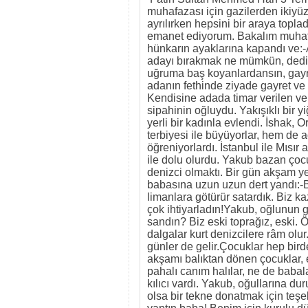
muhafazası için gazilerden ikiyüz 
ayrılırken hepsini bir araya topla
emanet ediyorum. Bakalım muhafa
hünkarın ayaklarına kapandı ve:
adayı bırakmak ne mümkün, dedi.
uğruma baş koyanlardansın, gayr
adanın fethinde ziyade gayret ve f
Kendisine adada timar verilen ve
sipahinin oğluydu. Yakışıklı bir yi
yerli bir kadınla evlendi. İshak, 
terbiyesi ile büyüyorlar, hem de
öğreniyorlardı. İstanbul ile Mısır 
ile dolu olurdu. Yakub bazan çocuk
denizci olmaktı. Bir gün akşam y
babasına uzun uzun dert yandı:-B
limanlara götürür satardık. Biz ka
çok ihtiyarladın!Yakub, oğlunun g
sandın? Biz eski toprağız, eski. 
dalgalar kurt denizcilere râm olu
günler de gelir.Çocuklar hep bird
akşamı balıktan dönen çocuklar, 
pahalı canım halılar, ne de babal
kılıcı vardı. Yakub, oğullarına du
olsa bir tekne donatmak için teşe