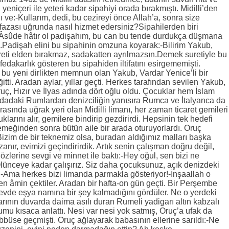
yeniçeri ile yeteri kadar sipahiyi orada bırakmıştı. Midilli’den
dı ve:-Kullarım, dedi, bu cezireyi önce Allah’a, sonra size
zası uğrunda nasıl hizmet edersiniz?Sipahilerden biri
-Âsûde hâtır ol padişahım, bu can bu tende durdukça düşmana
Padişah elini bu sipahinin omzuna koyarak:-Bilirim Yakub,
eti elden bırakmaz, sadakatten ayrılmazsın.Demek suretiyle bu
edakarlık gösteren bu sipahiden iltifatını esirgememişti.
 bu yeni dirlikten memnun olan Yakub, Vardar Yenice’li bir
ğitti. Aradan aylar, yıllar geçti. Herkes tarafından sevilen Yakub,
Oruç, Hızır ve İlyas adında dört oğlu oldu. Çocuklar hem İslam
 adadaki Rumlardan denizciliğin yanısıra Rumca ve İtalyanca da
arasında uğrak yeri olan Midilli limanı, her zaman ticaret gemileri
larını alır, gemilere bindirip gezdirirdi. Hepsinin tek hedefi
emeğinden sonra bütün aile bir arada oturuyorlardı. Oruç
izim de bir teknemiz olsa, buradan aldığımız malları başka
zanır, evimizi geçindirirdik. Artık senin çalışman doğru değil,
özlerine sevgi ve minnet ile baktı:-Hey oğul, sen bizi ne
Ölünceye kadar çalışırız. Siz daha çocuksunuz, açık denizdeki
r.-Ama herkes bizi limanda parmakla gösteriyor!-İnşaallah o
en âmin çektiler. Aradan bir hafta-on gün geçti. Bir Perşembe
evde eşya namına bir şey kalmadığını gördüler. Ne o yerdeki
arının duvarda daima asılı duran Rumeli yadigarı altın kabzalı
rumu kısaca anlattı. Nesi var nesi yok satmış, Oruç’a ufak da
bbüse geçmişti. Oruç ağlayarak babasının ellerine sarıldı:-Ne