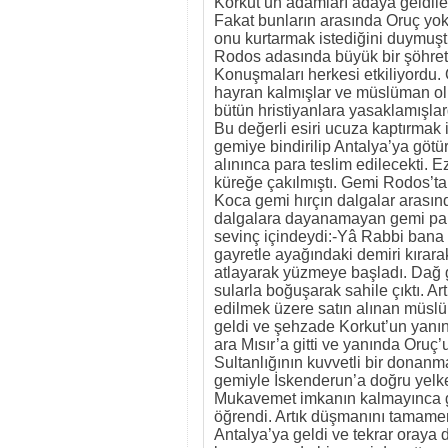
Korkut’un adamları adaya geldile
Fakat bunların arasında Oruç yok
onu kurtarmak istediğini duymuşt
Rodos adasında büyük bir şöhret b
Konuşmaları herkesi etkiliyordu.
hayran kalmışlar ve müslüman ol
bütün hristiyanlara yasaklamışlar
Bu değerli esiri ucuza kaptırmak 
gemiye bindirilip Antalya’ya götü
alınınca para teslim edilecekti. E
küreğe çakılmıştı. Gemi Rodos’tan a
Koca gemi hırçın dalgalar arasında
dalgalara dayanamayan gemi parç
sevinç içindeydi:-Yâ Rabbi bana 
gayretle ayağındaki demiri kırar
atlayarak yüzmeye başladı. Dağ gi
sularla boğuşarak sahile çıktı. Ar
edilmek üzere satın alınan müsl
geldi ve şehzade Korkut’un yanına
ara Mısır’a gitti ve yanında Oru
Sultanlığının kuvvetli bir donanm
gemiyle İskenderun’a doğru yelk
Mukavemet imkanın kalmayınca ge
öğrendi. Artık düşmanını tamamen
Antalya’ya geldi ve tekrar oraya