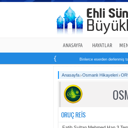
ANASAYFA
HAYATLAR
MEN
Binlerce eserden derlenmiş tam
14
Anasayfa
Osmanlı Hikayeleri
OR
OSM
ORUÇ REİS
Fatih Sultan Mehmed Han 3 Temm