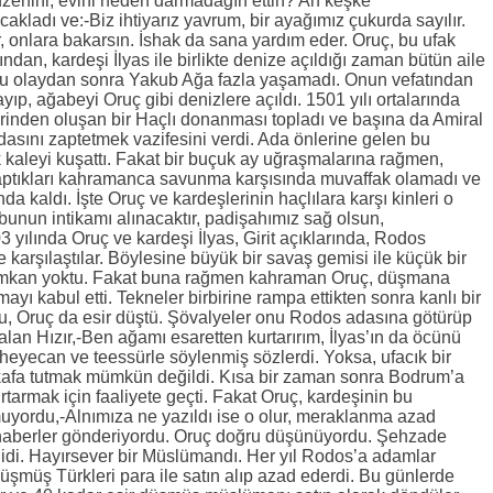
üzenini, evini neden darmadağın ettin? Ah keşke
ladı ve:-Biz ihtiyarız yavrum, bir ayağımız çukurda sayılır.
, onlara bakarsın. İshak da sana yardım eder. Oruç, bu ufak
sından, kardeşi İlyas ile birlikte denize açıldığı zaman bütün aile
 Bu olaydan sonra Yakub Ağa fazla yaşamadı. Onun vefatından
ayıp, ağabeyi Oruç gibi denizlere açıldı. 1501 yılı ortalarında
rinden oluşan bir Haçlı donanması topladı ve başına da Amiral
i adasını zaptetmek vazifesini verdi. Ada önlerine gelen bu
kaleyi kuşattı. Fakat bir buçuk ay uğraşmalarına rağmen,
yaptıkları kahramanca savunma karşısında muvaffak olamadı ve
a kaldı. İşte Oruç ve kardeşlerinin haçlılara karşı kinleri o
bunun intikamı alınacaktır, padişahımız sağ olsun,
03 yılında Oruç ve kardeşi İlyas, Girit açıklarında, Rodos
e karşılaştılar. Böylesine büyük bir savaş gemisi ile küçük bir
e imkan yoktu. Fakat buna rağmen kahraman Oruç, düşmana
 kabul etti. Tekneler birbirine rampa ettikten sonra kanlı bir
u, Oruç da esir düştü. Şövalyeler onu Rodos adasına götürüp
alan Hızır,-Ben ağamı esaretten kurtarırım, İlyas’ın da öcünü
eyecan ve teessürle söylenmiş sözlerdi. Yoksa, ufacık bir
 kafa tutmak mümkün değildi. Kısa bir zaman sonra Bodrum’a
rtarmak için faaliyete geçti. Fakat Oruç, kardeşinin bu
uyordu,-Alnımıza ne yazıldı ise o olur, meraklanma azad
e haberler gönderiyordu. Oruç doğru düşünüyordu. Şehzade
 idi. Hayırsever bir Müslümandı. Her yıl Rodos’a adamlar
 düşmüş Türkleri para ile satın alıp azad ederdi. Bu günlerde