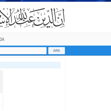
DA
ARA