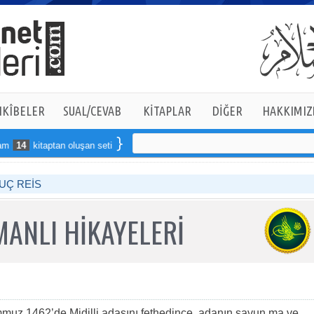
KÎBELER
SUAL/CEVAB
KİTAPLAR
DİĞER
HAKKIMIZ
kitaptan oluşan seti online sipariş verebilirsiniz
UÇ REİS
ANLI HİKAYELERİ
uz 1462’de Midilli adasını fethedince, adanın savun ma ve