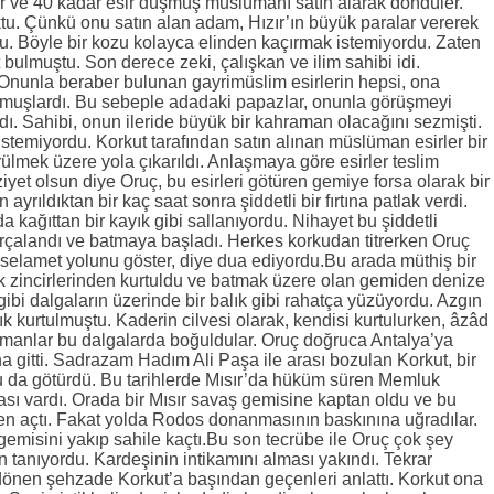
r ve 40 kadar esir düşmüş müslümanı satın alarak döndüler.
tu. Çünkü onu satın alan adam, Hızır’ın büyük paralar vererek
u. Böyle bir kozu kolayca elinden kaçırmak istemiyordu. Zaten
ulmuştu. Son derece zeki, çalışkan ve ilim sahibi idi.
 Onunla beraber bulunan gayrimüslim esirlerin hepsi, ona
muşlardı. Bu sebeple adadaki papazlar, onunla görüşmeyi
dı. Sahibi, onun ileride büyük bir kahraman olacağını sezmişti.
istemiyordu. Korkut tarafından satın alınan müslüman esirler bir
rülmek üzere yola çıkarıldı. Anlaşmaya göre esirler teslim
ziyet olsun diye Oruç, bu esirleri götüren gemiye forsa olarak bir
yrıldıktan bir kaç saat sonra şiddetli bir fırtına patlak verdi.
 kağıttan bir kayık gibi sallanıyordu. Nihayet bu şiddetli
alandı ve batmaya başladı. Herkes korkudan titrerken Oruç
selamet yolunu göster, diye dua ediyordu.Bu arada müthiş bir
ak zincirlerinden kurtuldu ve batmak üzere olan gemiden denize
bi dalgaların üzerinde bir balık gibi rahatça yüzüyordu. Azgın
tık kurtulmuştu. Kaderin cilvesi olarak, kendisi kurtulurken, âzâd
ümanlar bu dalgalarda boğuldular. Oruç doğruca Antalya’ya
 gitti. Sadrazam Hadım Ali Paşa ile arası bozulan Korkut, bir
ç’u da götürdü. Bu tarihlerde Mısır’da hüküm süren Memluk
ası vardı. Orada bir Mısır savaş gemisine kaptan oldu ve bu
en açtı. Fakat yolda Rodos donanmasının baskınına uğradılar.
misini yakıp sahile kaçtı.Bu son tecrübe ile Oruç çok şey
 tanıyordu. Kardeşinin intikamını alması yakındı. Tekrar
 dönen şehzade Korkut’a başından geçenleri anlattı. Korkut ona