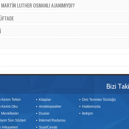
MARTİN LUTHER OSMANLI AJANIMIYDI?
 ÜFTADE
İ
Bizi Tak
ı Kerim Tefsiri
Kitaplar
Dini Terimler Sözlüğü
ı Kerim Oku
Ansiklopediler
Hakkımızda
le Menkîbeler
Dualar
İletişim
arın Son Sözleri
İnternet Radyosu
 Hikayeleri
Sual/Cevab