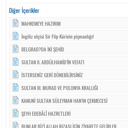
Diğer İçerikler
MAHKEMEYE HAZIRIM
İngiliz elçisi Sir Flip Kürinin pişmanlığı!
BELGRAD?DA İKİ ŞEHİD
SULTAN II. ABDÜLHAMİD’İN VEFATI
İSTERSENİZ GERİ DÖNEBİLİRSİNİZ
SULTAN III. MURAD VE POLONYA KRALLIĞI
KANUNİ SULTAN SÜLEYMAN HAN’IN ÇEKMECESİ
ŞEYH EDEBÂLÎ HAZRETLERİ
BUNLAR BİZİ ALLAH RIZASI İÇİN ZİYARETE GELİRLER