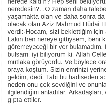
nerede kaldın? Hep seni bekliyor
neredesin?...O zaman daha talebeli
yaşamakta olan ve daha sonra da 
olacak olan Aziz Mahmud Hüdai Ha
verdi:-Hocam, sizi beklettiğim için
Lakin ben nereye gittiysem, beni 
göremeyeceği bir yer bulamadım. E
bulsam, iyi biliyorum ki, Allah Cel
mutlaka görüyordu. Ve böylece or
oraya koştum. Sizin emrinizi yeri
geldim, dedi. Tabi bu hadiseden s
neden onu çok sevdiğini ve onunla
ilgilendiğini anladılar. Arkadaşlar
gıpta ettiler.