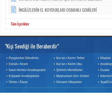
İNGİLİZLERİN EL KOYDUKLARI OSMANLI GEMİLERİ
Tüm İçerikler
"Kişi Sevdiği ile Beraberdir"
Peygamber Efendimiz
Kur’an-ı Kerim Tefsiri
Kitaplar
Eshab-ı Kiram
Kur’an-ı Kerim Oku
Ansiklop
İslam Alimleri Ansiklopedisi
Şiirlerle Menkîbeler
Dualar
Evliyalar Ansiklopedisi
Meşhurların Son Sözleri
İnternet
Silsile-i Âliyye
Osmanlı Hikayeleri
Sual/Ce