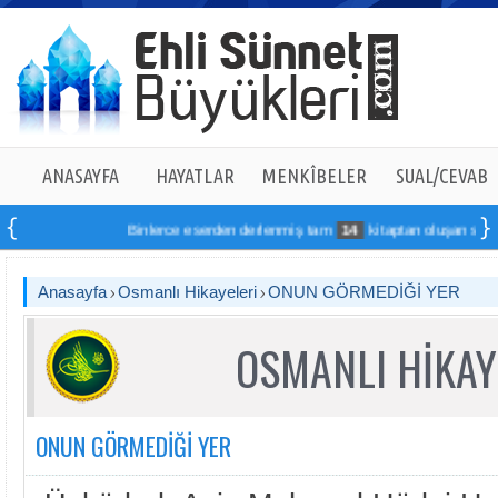
ANASAYFA
HAYATLAR
MENKÎBELER
SUAL/CEVAB
Binlerce eserden derlenmiş tam
14
kitaptan oluşan seti online
Anasayfa
Osmanlı Hikayeleri
ONUN GÖRMEDİĞİ YER
OSMANLI HİKAY
ONUN GÖRMEDİĞİ YER