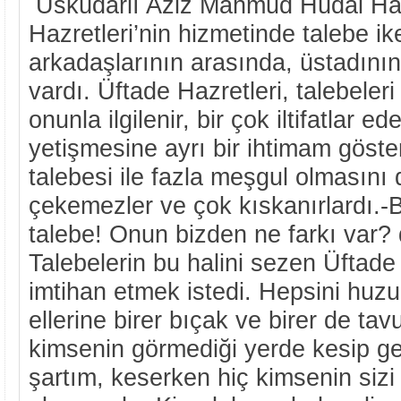
Üsküdarlı Aziz Mahmud Hüdai Hazr
Hazretleri’nin hizmetinde talebe ik
arkadaşlarının arasında, üstadının 
vardı. Üftade Hazretleri, talebeler
onunla ilgilenir, bir çok iltifatlar e
yetişmesine ayrı bir ihtimam göster
talebesi ile fazla meşgul olmasını 
çekemezler ve çok kıskanırlardı.-B
talebe! Onun bizden ne farkı var? d
Talebelerin bu halini sezen Üftade 
imtihan etmek istedi. Hepsini huz
ellerine birer bıçak ve birer de tav
kimsenin görmediği yerde kesip ge
şartım, keserken hiç kimsenin siz