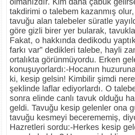
olmanızdır. Kim daha çabuk gelirs
takdirimi o talebem kazanmış olur,
tavuğu alan talebeler süratle yayıl
göre gizli birer yer bularak, tavukla
Fakat, o hakkında dedikodu yaptık
farkı var” dedikleri talebe, hayli
ortalıkta görünmüyordu. Erken gel
konuşuyorlardı:-Hocanın huzurun
ki, kesip gelsin! Kimbilir şimdi ner
şeklinde laflar ediyorlardı. O taleb
sonra elinde canlı tavuk olduğu h
geldi. Tavuğu kesip gelenler ona g
tavuğu kesmeyi becerememiş, diyo
Hazretleri sordu:-Herkes kesip gel