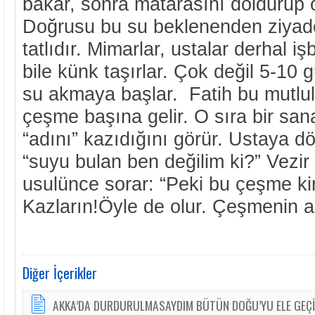
bakar, sonra matarasını doldurup 
Doğrusu bu su beklenenden ziya
tatlıdır. Mimarlar, ustalar derhal iş
bile künk taşırlar. Çok değil 5-10 
su akmaya başlar. Fatih bu mutlul
çeşme başına gelir. O sıra bir san
“adını” kazıdığını görür. Ustaya d
“suyu bulan ben değilim ki?” Vezir
usulünce sorar: “Peki bu çeşme kim
Kazların!Öyle de olur. Çeşmenin ad
Diğer İçerikler
AKKA’DA DURDURULMASAYDIM BÜTÜN DOĞU’YU ELE GEÇİ