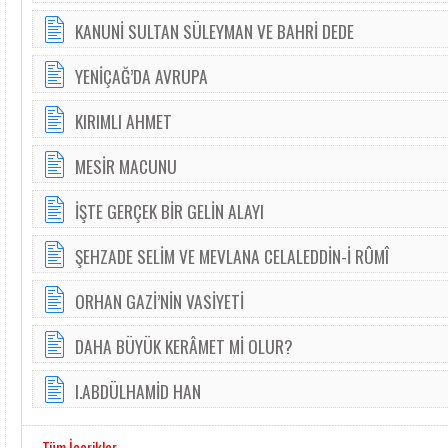
KANUNİ SULTAN SÜLEYMAN VE BAHRİ DEDE
YENİÇAĞ’DA AVRUPA
KIRIMLI AHMET
MESİR MACUNU
İŞTE GERÇEK BİR GELİN ALAYI
ŞEHZADE SELİM VE MEVLANA CELALEDDİN-İ RÛMÎ
ORHAN GAZİ’NİN VASİYETİ
DAHA BÜYÜK KERÂMET Mİ OLUR?
I.ABDÜLHAMİD HAN
Tüm İçerikler