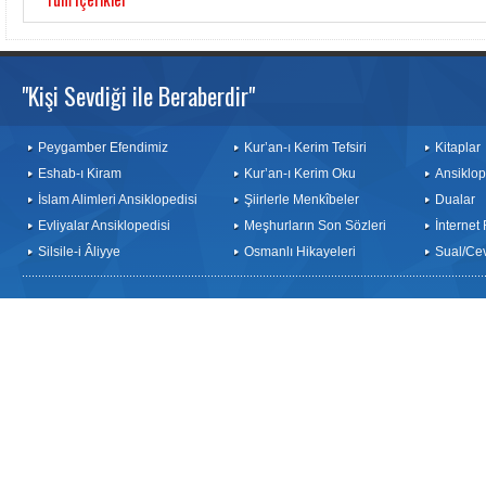
"Kişi Sevdiği ile Beraberdir"
Peygamber Efendimiz
Kur’an-ı Kerim Tefsiri
Kitaplar
Eshab-ı Kiram
Kur’an-ı Kerim Oku
Ansiklop
İslam Alimleri Ansiklopedisi
Şiirlerle Menkîbeler
Dualar
Evliyalar Ansiklopedisi
Meşhurların Son Sözleri
İnternet
Silsile-i Âliyye
Osmanlı Hikayeleri
Sual/Ce