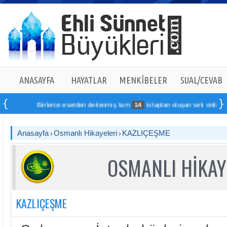
ANASAYFA
HAYATLAR
MENKÎBELER
SUAL/CEVAB
Binlerce eserden derlenmiş tam
14
kitaptan oluşan seti online sipar
Anasayfa
Osmanlı Hikayeleri
KAZLIÇEŞME
OSMANLI HİKAY
KAZLIÇEŞME