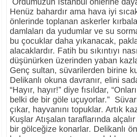
Ordumuzun İstanbul önlerine dayan
Henüz bahardır ama hava iyi sıcak
önlerinde toplanan askerler kırbal
damlaları da yudumlar ve su sorma
bu çocuklar daha yıkanacak, pakl
alacaklardır. Fatih bu sıkıntıyı nas
düşünürken üzerinden yaban kazla
Genç sultan, süvarilerden birine ku
Delikanlı okuna davranır, elini sad
“Hayır, hayır!” diye fısıldar, “Onları
belki de bir göle uçuyorlar.” Süvar
çıkar, hayvanını topuklar. Artık ka
Kuşlar Atışalan taraflarında alçalır
bir gölceğize konarlar. Delikanlı 