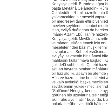
Konya'ya geldi. Burada otağını 
başta Mevlânâ Celâleddîn-i Rûmî o
Celâleddîn-i Rûmî hazretlerinin tü
yalvaracakları bir mescid yaptırd
bir medreseyi tâmir ettirip yenil
mevlevî şeyhlerinin sohbet mecl
Han, evliyâ duâlarının da bereketi 
İmâm-ı A'zam Ebû Hanîfe hazretleri
Konya'ya geldi. Mevlânâ hazretl
ve mânen istifâde etmek için on
meselelerinden bâzı müşkillerin
cevaplar aldı. Sohbet esnâsında 
evliyâyı sevmenin bir alâmeti bi
mahlasını kullanmaya başladı. K
çok defâ sohbet etti. Çelebi hazr
akılları hayrette bırakan mânâları
bir haz aldı ki, apayrı bir âlemde
Hüsrev hazretlerine bu hâllerini a
ve kalb aydınlığı başka meclisler
sevdiklerinin yüksek meclislerin
"Sultânım! Her şey, kendisine uyg
görünen his uzuvlarına tesir ettiğ
aklı, rûhu aydınlatır." buyurdu. 
onlarla berâber ve irtibât hâlinde 