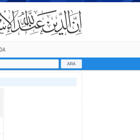
DA
ARA