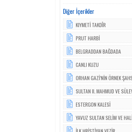
Diğer İçerikler
KIYMETİ TAKDÎR
PRUT HARBİ
BELGRADDAN BAĞDADA
CANLI KUZU
ORHAN GAZİ’NİN ÖRNEK ŞAHS
SULTAN II. MAHMUD VE SÜLE
ESTERGON KALESİ
YAVUZ SULTAN SELİM VE HALİ
İLK HRİSTİYAN VEZİR