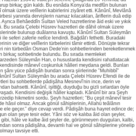
kurup birkaç gün kaldı. Bu esnâda Konya'da medfûn bulunan
lmak üzere velîlerin kabirlerini ziyâret etti. Kânûnî, Mevlânâ
rbesi yanında dervişlerin namaz kılacakları, âriflerin duâ edip
ı. Ayrıca Behâeddîn Sultan Veled hazretlerine âid eski ve yıkık
edi. Bu sırada Çelebi Hüsrev hazretleri de dâhil olmak üzere
islerinde bulunup duâlarına kavuştu. Kânûnî Sultan Süleymân
ile seferi zaferle netîce lendirdi. Bağdât'ı fethetti. Buradaki
nin ve diğer velîlerin türbelerini tâmir ettirdi. Dönüşte tekrar
eri nin türbedârı Osman Dede'nin sohbetlerinden bereketlenmek
un birkaç sohbetinde bulundu. Bu sırada memleket
i arzeden Süleymân Han, o hususlarda kendisini rahatlatacak
kendisinde mânevî coşkunluk hâlleri meydana geldi. Bunları
len şânı yüce pâdişâh bundan sonra şiirlerinde "Muhibbî"
ânûnî Sultan Süleymân bu arada Çelebi Hüsrev Efendi ile de
etleri bu sohbetlerde pâdişâha Mesnevî'nin ince, derin ve
ndan bahsetti. Kânûnî, işittiği, duyduğu bu gizli sırlardan öyle
 yaşadı. Kendisini değişik hâller kapladı. Kânûnî bir ara Şeyh
rzedip hikmetini sordu. Şeyh hazretleri; "Bu çeşit mânevî tesir
de hâsıl olmaz. Ancak gönül sâhiplerinin, Allahü teâlânın
de ele geçer." diye cevap verdi. Pâdişâh buna hayret edince de;
un olan şeye tesir eder. Yâni söz ve kalıba âid olan şeyler,
i gibi, hâle ve kalbe âid şeyler de, görünmeyen duyguları, kalbi,
Bundan sonra pâdişâha, devamlı hal ve gönül sâhiplerine yönelip
olmayı tavsiye etti.