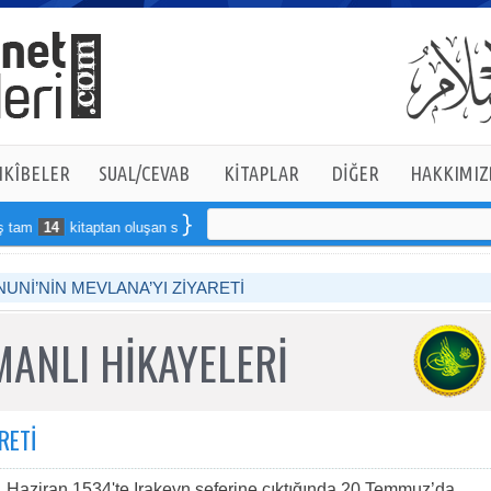
KÎBELER
SUAL/CEVAB
KİTAPLAR
DİĞER
HAKKIMIZ
am
14
kitaptan oluşan seti online sipariş verebilirsiniz
UNİ’NİN MEVLANA’YI ZİYARETİ
ANLI HİKAYELERİ
RETİ
aziran 1534'te Irakeyn seferine çıktığında 20 Temmuz’da