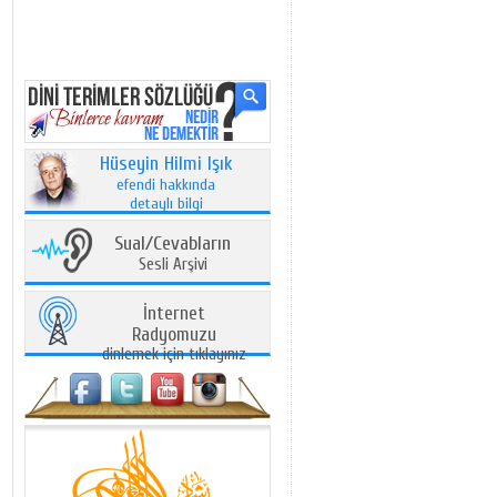
Hüseyin Hilmi Işık
efendi hakkında
detaylı bilgi
Sual/Cevabların
Sesli Arşivi
İnternet
Radyomuzu
dinlemek için tıklayınız