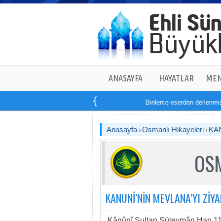
ANASAYFA
HAYATLAR
MEN
Binlerce eserden derlenmiş t
Anasayfa
Osmanlı Hikayeleri
KAN
OSM
KANUNİ’NİN MEVLANA’YI ZİYA
Kânûnî Sultan Süleymân Han 11 H