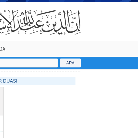
DA
ARA
R DUASI