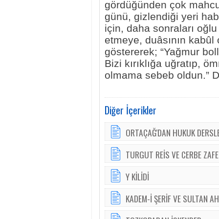
gördüğünden çok mahcub
günü, gizlendiği yeri h
için, daha sonraları oğlu
etmeye, duâsının kabûl 
göstererek; “Yağmur bol
Bizi kırıklığa uğratıp
olmama sebeb oldun.” D
Diğer İçerikler
ORTAÇAĞ'DAN HUKUK DERSL
TURGUT REİS VE CERBE ZAFE
Y KİLİDİ
KADEM-İ ŞERİF VE SULTAN A