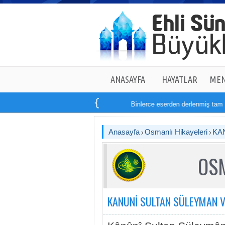
ANASAYFA
HAYATLAR
MEN
Binlerce eserden derlenmiş tam
14
Anasayfa
Osmanlı Hikayeleri
KA
OSM
KANUNİ SULTAN SÜLEYMAN V