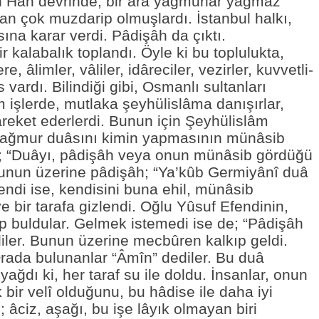
 Hân devrinde, bir ara yağmurlar yağmaz
tan çok muzdarip olmuşlardı. İstanbul halkı,
na karar verdi. Pâdişâh da çıktı.
kalabalık toplandı. Öyle ki bu toplulukta,
 âlimler, vâliler, idâreciler, vezirler, kuvvetli-
 vardı. Bilindiği gibi, Osmanlı sultanları
işlerde, mutlaka şeyhülislâma danışırlar,
reket ederlerdi. Bunun için Şeyhülislâm
yağmur duâsını kimin yapmasının münâsib
da; “Duâyı, pâdişâh veya onun münâsib gördüğü
 Bunun üzerine pâdişâh; “Ya’kûb Germiyânî duâ
fendi ise, kendisini buna ehil, münâsib
bir tarafa gizlendi. Oğlu Yûsuf Efendinin,
yıp buldular. Gelmek istemedi ise de; “Pâdişâh
diler. Bunun üzerine mecbûren kalkıp geldi.
Orada bulunanlar “Âmîn” dediler. Bu duâ
ağdı ki, her taraf su ile doldu. İnsanlar, onun
bir velî olduğunu, bu hâdise ile daha iyi
i; âciz, aşağı, bu işe lâyık olmayan biri