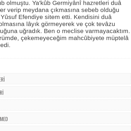
 olmuştu. Ya'kûb Germiyânî hazretleri duâ
aber verip meydana çıkmasına sebeb olduğu
 Yûsuf Efendiye sitem etti. Kendisini duâ
olmasına lâyık görmeyerek ve çok tevâzu
luğuna uğradık. Ben o meclise varmayacaktım.
, ömrümde, çekemeyeceğim mahcûbiyete müptelâ
edi.
ERİ
Rİ
HMED