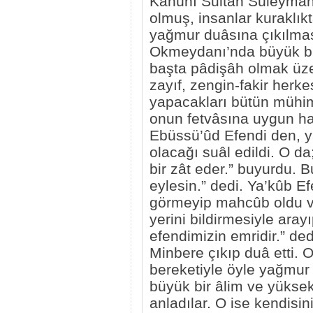
Kânûnî Sultan Süleymân
olmuş, insanlar kuraklık
yağmur duâsına çıkılması
Okmeydanı’nda büyük bir 
başta pâdişâh olmak üzere,
zayıf, zengin-fakir herkes
yapacakları bütün mühim 
onun fetvâsına uygun ha
Ebüssü’ûd Efendi den, 
olacağı suâl edildi. O 
bir zât eder.” buyurdu.
eylesin.” dedi. Ya’kûb E
görmeyip mahcûb oldu ve 
yerini bildirmesiyle ara
efendimizin emridir.” de
Minbere çıkıp duâ etti. 
bereketiyle öyle yağmur y
büyük bir âlim ve yüksek 
anladılar. O ise kendisin