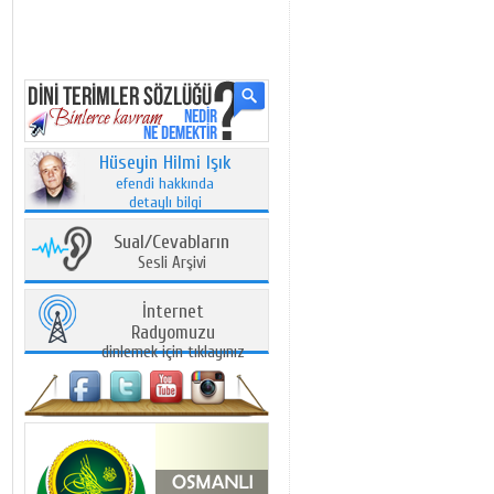
Hüseyin Hilmi Işık
efendi hakkında
detaylı bilgi
Sual/Cevabların
Sesli Arşivi
İnternet
Radyomuzu
dinlemek için tıklayınız