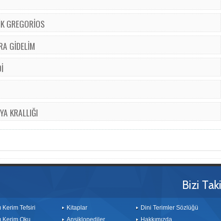
İK GREGORİOS
RA GİDELİM
İ
YA KRALLIĞI
Bizi Tak
ı Kerim Tefsiri
Kitaplar
Dini Terimler Sözlüğü
ı Kerim Oku
Ansiklopediler
Hakkımızda