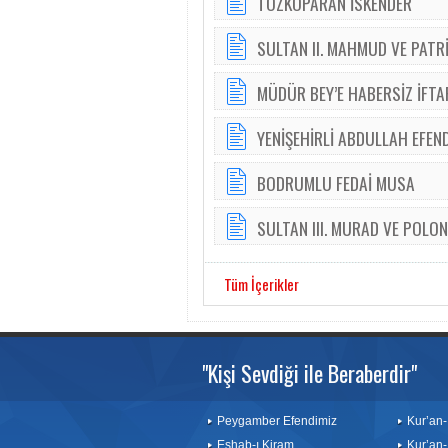
TOZKOPARAN İSKENDER
SULTAN II. MAHMUD VE PATR
MÜDÜR BEY’E HABERSİZ İFTA
YENİŞEHİRLİ ABDULLAH EFEND
BODRUMLU FEDAİ MUSA
SULTAN III. MURAD VE POLON
Tüm İçerikler
"Kişi Sevdiği ile Beraberdir"
Peygamber Efendimiz
Kur’an-
Eshab-ı Kiram
Kur’an-