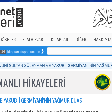
KÎBELER
SUAL/CEVAB
KİTAPLAR
DİĞER
HAKKIMIZ
kitaptan oluşan seti online sipariş verebilirsiniz
NUNİ SULTAN SÜLEYMAN VE YAKUB-İ GERMİYANİ’NİN YAĞMU
ANLI HİKAYELERİ
E YAKUB-İ GERMİYANİ’NİN YAĞMUR DUASI