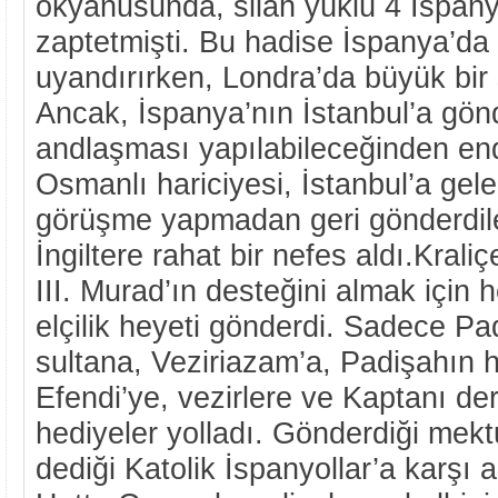
okyanusunda, silah yüklü 4 İspany
zaptetmişti. Bu hadise İspanya’da 
uyandırırken, Londra’da büyük bir 
Ancak, İspanya’nın İstanbul’a gönde
andlaşması yapılabileceğinden end
Osmanlı hariciyesi, İstanbul’a gele
görüşme yapmadan geri gönderdile
İngiltere rahat bir nefes aldı.Kraliç
III. Murad’ın desteğini almak için 
elçilik heyeti gönderdi. Sadece Pa
sultana, Veziriazam’a, Padişahın
Efendi’ye, vezirlere ve Kaptanı der
hediyeler yolladı. Gönderdiği mekt
dediği Katolik İspanyollar’a karşı a