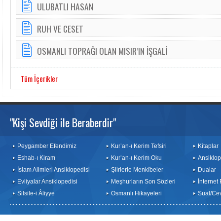
ULUBATLI HASAN
RUH VE CESET
OSMANLI TOPRAĞI OLAN MISIR’IN İŞGALİ
Tüm İçerikler
"Kişi Sevdiği ile Beraberdir"
Peygamber Efendimiz
Kur’an-ı Kerim Tefsiri
Kitaplar
Eshab-ı Kiram
Kur’an-ı Kerim Oku
Ansiklop
İslam Alimleri Ansiklopedisi
Şiirlerle Menkîbeler
Dualar
Evliyalar Ansiklopedisi
Meşhurların Son Sözleri
İnternet
Silsile-i Âliyye
Osmanlı Hikayeleri
Sual/Ce