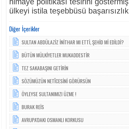
himaye politikası tesirini göstermi
ülkeyi istila teşebbüsü başarısızlı
Diğer İçerikler
SULTAN ABDÜLAZİZ İNİTHAR MI ETTİ, ŞEHİD Mİ EDİLDİ?
BÜTÜN MÜLKİYETLER MUKADDESTİR
TEZ SAKABAŞINI GETİRİN
SÖZÜMÜZÜN NETÎCESİNİ GÖRÜRSÜN
ÖYLEYSE SULTANIMIZI ÜZME !
BURAK REİS
AVRUPA'DAKI OSMANLI KORKUSU