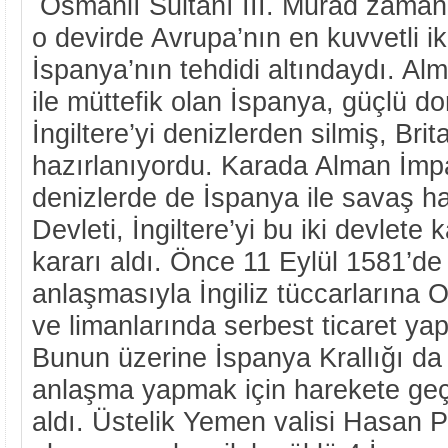
Osmanlı Sultanı III. Murad zamanın
o devirde Avrupa’nın en kuvvetli ik
İspanya’nın tehdidi altındaydı. A
ile müttefik olan İspanya, güçlü 
İngiltere’yi denizlerden silmiş, Bri
hazırlanıyordu. Karada Alman İmpa
denizlerde de İspanya ile savaş h
Devleti, İngiltere’yi bu iki devlete
kararı aldı. Önce 11 Eylül 1581’de
anlaşmasıyla İngiliz tüccarlarına 
ve limanlarında serbest ticaret ya
Bunun üzerine İspanya Krallığı da
anlaşma yapmak için harekete geçt
aldı. Üstelik Yemen valisi Hasan 