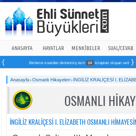
ANASAYFA
HAYATLAR
MENKÎBELER
SUAL/CEVAB
Binlerce eserden derlenmiş tam
14
kitaptan oluşan seti online si
Anasayfa
Osmanlı Hikayeleri
İNGİLİZ KRALİÇESİ I. ELİZ
OSMANLI HİKAY
İNGİLİZ KRALİÇESİ I. ELİZABETH OSMANLI HİMAYESİ