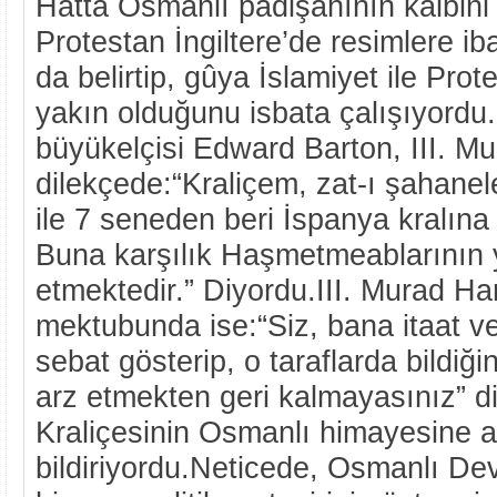
Hatta Osmanlı padişahının kalbini
Protestan İngiltere’de resimlere i
da belirtip, gûya İslamiyet ile Prote
yakın olduğunu isbata çalışıyordu.
büyükelçisi Edward Barton, III. 
dilekçede:“Kraliçem, zat-ı şahanele
ile 7 seneden beri İspanya kralına
Buna karşılık Haşmetmeablarının y
etmektedir.” Diyordu.III. Murad Ha
mektubunda ise:“Siz, bana itaat 
sebat gösterip, o taraflarda bildiği
arz etmekten geri kalmayasınız” diy
Kraliçesinin Osmanlı himayesine a
bildiriyordu.Neticede, Osmanlı Devle