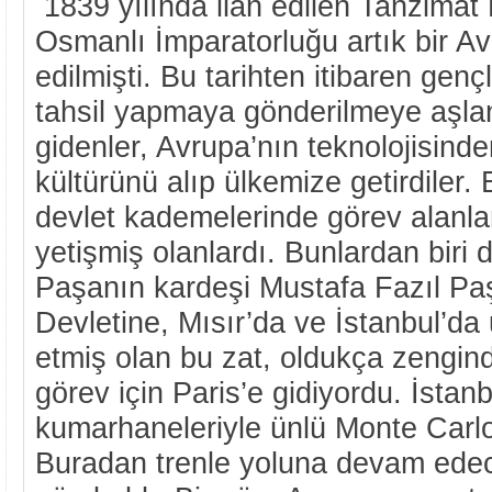
1839 yılında ilan edilen Tanzimat 
Osmanlı İmparatorluğu artık bir Av
edilmişti. Bu tarihten itibaren genç
tahsil yapmaya gönderilmeye aşlan
gidenler, Avrupa’nın teknolojisind
kültürünü alıp ülkemize getirdiler. 
devlet kademelerinde görev alanlar
yetişmiş olanlardı. Bunlardan biri d
Paşanın kardeşi Mustafa Fazıl Paş
Devletine, Mısır’da ve İstanbul’da 
etmiş olan bu zat, oldukça zengindi
görev için Paris’e gidiyordu. İstan
kumarhaneleriyle ünlü Monte Carlo
Buradan trenle yoluna devam edec