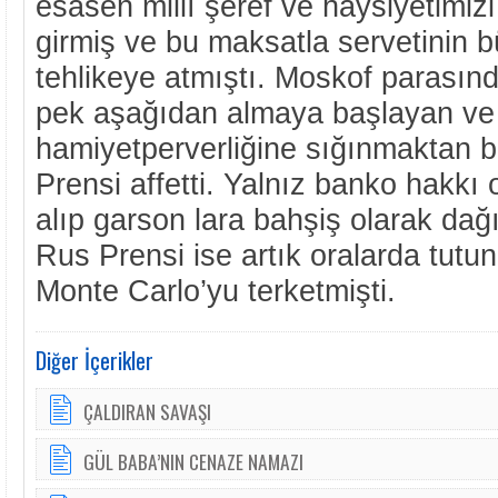
esasen millî şeref ve haysiyetimiz
girmiş ve bu maksatla servetinin b
tehlikeye atmıştı. Moskof parasın
pek aşağıdan almaya başlayan ve
hamiyetperverliğine sığınmaktan 
Prensi affetti. Yalnız banko hakkı 
alıp garson lara bahşiş olarak dağı
Rus Prensi ise artık oralarda tut
Monte Carlo’yu terketmişti.
Diğer İçerikler
ÇALDIRAN SAVAŞI
GÜL BABA’NIN CENAZE NAMAZI