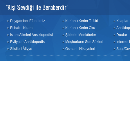
"Kişi Sevdiği ile Beraberdir"
Peygamber Efendimiz
Kur’an-ı Kerim Tefsiri
Kitaplar
Eshab-ı Kiram
Kur’an-ı Kerim Oku
Ansiklop
İslam Alimleri Ansiklopedisi
Şiirlerle Menkîbeler
Dualar
Evliyalar Ansiklopedisi
Meşhurların Son Sözleri
İnternet
Silsile-i Âliyye
Osmanlı Hikayeleri
Sual/Ce