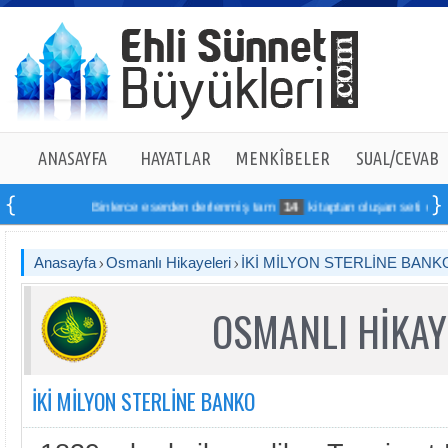
ANASAYFA
HAYATLAR
MENKÎBELER
SUAL/CEVAB
Binlerce eserden derlenmiş tam
14
kitaptan oluşan seti online sip
Anasayfa
Osmanlı Hikayeleri
İKİ MİLYON STERLİNE BANK
OSMANLI HİKAY
İKİ MİLYON STERLİNE BANKO