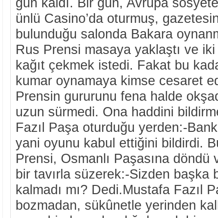
gün kaldı. Bir gün, Avrupa sosyete
ünlü Casino’da oturmuş, gazetesin
bulunduğu salonda Bakara oynanm
Rus Prensi masaya yaklaştı ve iki 
kağıt çekmek istedi. Fakat bu kad
kumar oynamaya kimse cesaret ed
Prensin gururunu fena halde okşad
uzun sürmedi. Ona haddini bildirm
Fazıl Paşa oturduğu yerden:-Banko
yani oyunu kabul ettiğini bildirdi.
Prensi, Osmanlı Paşasına döndü 
bir tavırla süzerek:-Sizden başka
kalmadı mı? Dedi.Mustafa Fazıl Pa
bozmadan, sükûnetle yerinden kal