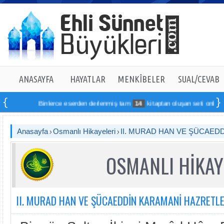
ANASAYFA
HAYATLAR
MENKÎBELER
SUAL/CEVAB
Binlerce eserden derlenmiş tam
14
kitaptan oluşan seti online sipa
Anasayfa
Osmanlı Hikayeleri
II. MURAD HAN VE ŞÜCAED
OSMANLI HİKAY
II. MURAD HAN VE ŞÜCAEDDİN KARAMANİ HAZRETLE