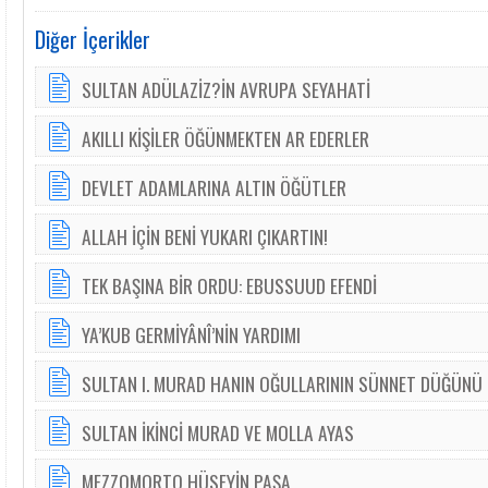
Diğer İçerikler
SULTAN ADÜLAZİZ?İN AVRUPA SEYAHATİ
AKILLI KİŞİLER ÖĞÜNMEKTEN AR EDERLER
DEVLET ADAMLARINA ALTIN ÖĞÜTLER
ALLAH İÇİN BENİ YUKARI ÇIKARTIN!
TEK BAŞINA BİR ORDU: EBUSSUUD EFENDİ
YA’KUB GERMİYÂNÎ’NİN YARDIMI
SULTAN I. MURAD HANIN OĞULLARININ SÜNNET DÜĞÜNÜ
SULTAN İKİNCİ MURAD VE MOLLA AYAS
MEZZOMORTO HÜSEYİN PAŞA