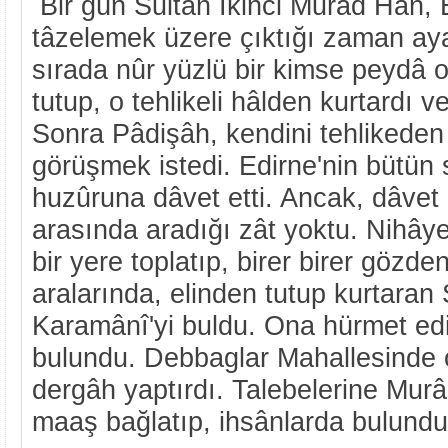
Bir gün Sultan İkinci Murâd Hân, 
tâzelemek üzere çıktığı zaman ay
sırada nûr yüzlü bir kimse peydâ o
tutup, o tehlikeli hâlden kurtardı 
Sonra Pâdişâh, kendini tehlikeden 
görüşmek istedi. Edirne'nin bütün s
huzûruna dâvet etti. Ancak, dâvet e
arasında aradığı zât yoktu. Nihâye
bir yere toplatıp, birer birer gözde
aralarında, elinden tutup kurtara
Karamânî'yi buldu. Ona hürmet edip,
bulundu. Debbaglar Mahallesinde o
dergâh yaptırdı. Talebelerine Mur
maaş bağlatıp, ihsânlarda bulundu