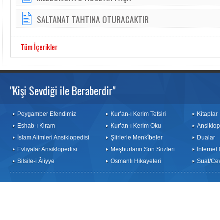
SALTANAT TAHTINA OTURACAKTIR
Tüm İçerikler
"Kişi Sevdiği ile Beraberdir"
Peygamber Efendimiz
Kur’an-ı Kerim Tefsiri
Kitaplar
Eshab-ı Kiram
Kur’an-ı Kerim Oku
Ansiklop
İslam Alimleri Ansiklopedisi
Şiirlerle Menkîbeler
Dualar
Evliyalar Ansiklopedisi
Meşhurların Son Sözleri
İnternet
Silsile-i Âliyye
Osmanlı Hikayeleri
Sual/Ce