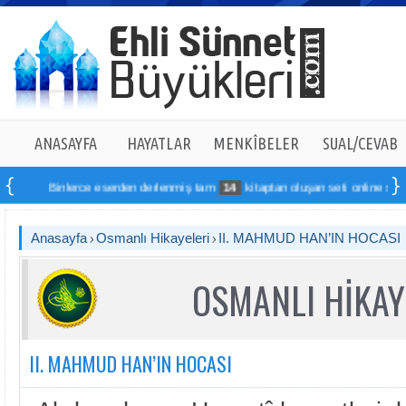
ANASAYFA
HAYATLAR
MENKÎBELER
SUAL/CEVAB
Binlerce eserden derlenmiş tam
14
kitaptan oluşan seti online sipariş ver
Anasayfa
Osmanlı Hikayeleri
II. MAHMUD HAN’IN HOCASI
OSMANLI HİKAY
II. MAHMUD HAN’IN HOCASI