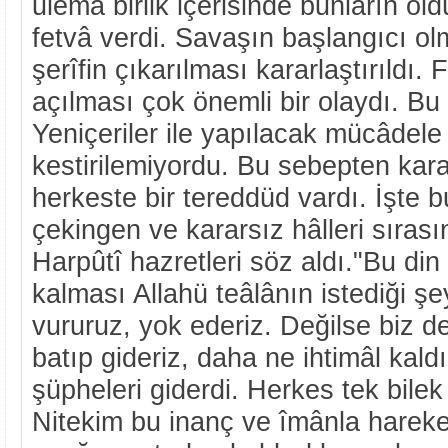
ulemâ birlik içerisinde bunların öld
fetvâ verdi. Savaşın başlangıcı o
şerîfin çıkarılması kararlaştırıldı.
açılması çok önemli bir olaydı. Bu
Yeniçeriler ile yapılacak mücâdele
kestirilemiyordu. Bu sebepten kar
herkeste bir tereddüd vardı. İşte 
çekingen ve kararsız hâlleri sıra
Harpûtî hazretleri söz aldı."Bu din
kalması Allahü teâlânın istediği şe
vururuz, yok ederiz. Değilse biz de
batıp gideriz, daha ne ihtimâl kald
şüpheleri giderdi. Herkes tek bilek
Nitekim bu inanç ve îmânla hareke