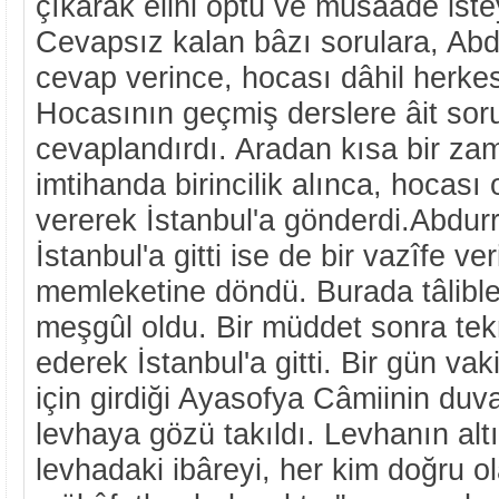
çıkarak elini öptü ve müsâade iste
Cevapsız kalan bâzı sorulara, Ab
cevap verince, hocası dâhil herkes
Hocasının geçmiş derslere âit sorul
cevaplandırdı. Aradan kısa bir za
imtihanda birincilik alınca, hocası
vererek İstanbul'a gönderdi.Abdur
İstanbul'a gitti ise de bir vazîfe v
memleketine döndü. Burada tâlibl
meşgûl oldu. Bir müddet sonra tek
ederek İstanbul'a gitti. Bir gün va
için girdiği Ayasofya Câmiinin duva
levhaya gözü takıldı. Levhanın alt
levhadaki ibâreyi, her kim doğru o