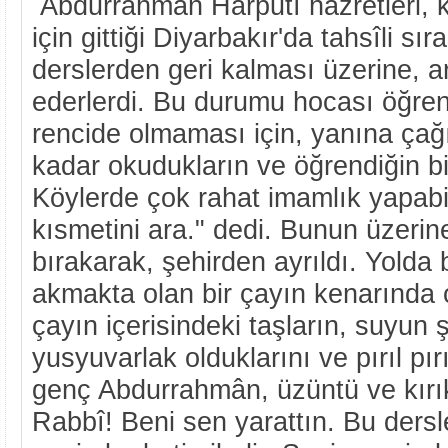
Abdurrahman Harputî hazretleri, kü
için gittiği Diyarbakır'da tahsîli sı
derslerden geri kalması üzerine, a
ederlerdi. Bu durumu hocası öğre
rencide olmaması için, yanına çağ
kadar okudukların ve öğrendiğin bil
Köylerde çok rahat imamlık yapabili
kısmetini ara." dedi. Bunun üzerin
bırakarak, şehirden ayrıldı. Yolda
akmakta olan bir çayın kenarında 
çayın içerisindeki taşların, suyun ş
yusyuvarlak olduklarını ve pırıl pır
genç Abdurrahmân, üzüntü ve kırık 
Rabbî! Beni sen yarattın. Bu der