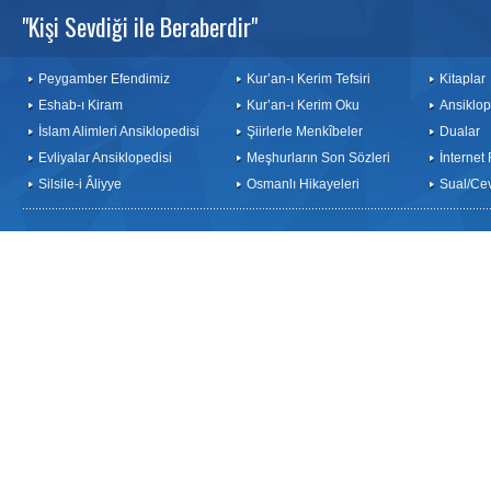
"Kişi Sevdiği ile Beraberdir"
Peygamber Efendimiz
Kur’an-ı Kerim Tefsiri
Kitaplar
Eshab-ı Kiram
Kur’an-ı Kerim Oku
Ansiklop
İslam Alimleri Ansiklopedisi
Şiirlerle Menkîbeler
Dualar
Evliyalar Ansiklopedisi
Meşhurların Son Sözleri
İnternet
Silsile-i Âliyye
Osmanlı Hikayeleri
Sual/Ce