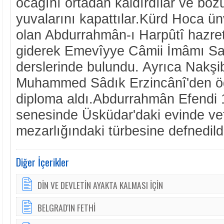
ocağını ortadan kaldırdılar ve bo
yuvalarını kapattılar.Kürd Hoca ü
olan Abdurrahmân-ı Harpûtî hazret
giderek Emevîyye Câmii İmâmı Sa
derslerinde bulundu. Ayrıca Nakşi
Muhammed Sâdık Erzincânî'den öğ
diploma aldı.Abdurrahmân Efendi 
senesinde Üsküdar'daki evinde vef
mezarlığındaki türbesine defnedild
Diğer İçerikler
DİN VE DEVLETİN AYAKTA KALMASI İÇİN
BELGRAD'IN FETHİ