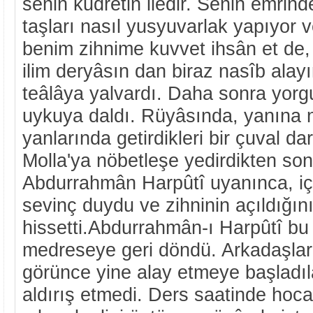
senin kudretin iledir. Senin emrind
taşları nasıl yusyuvarlak yapıyor 
benim zihnime kuvvet ihsân et de,
ilim deryâsın dan biraz nasîb alayı
teâlâya yalvardı. Daha sonra yor
uykuya daldı. Rüyâsında, yanına n
yanlarında getirdikleri bir çuval d
Molla'ya nöbetleşe yedirdikten sonr
Abdurrahmân Harpûtî uyanınca, için
sevinç duydu ve zihninin açıldığın
hissetti.Abdurrahmân-ı Harpûtî b
medreseye geri döndü. Arkadaşlar
görünce yine alay etmeye başladıl
aldırış etmedi. Ders saatinde hoc