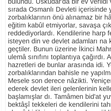
bulundu. Üsküdar'da bir ev verildi 
sırada Osmanlı Devleti içerisinde 
zorbalıklarının önü alınamaz bir hâ
eğitim kabûl etmiyorlar, savaşa ç
reddediyorlardı. Kendilerine harp f
isteyen din ve devlet adamları na 
geçtiler. Bunun üzerine İkinci Mah
ulemâ sınıfını toplantıya çağırdı.
hazretleri de bunlar arasında idi. Y
zorbalıklarından bahisle ne yapılm
Mesele son derece nâzikti. Yeniçer
ederek devlet ileri gelenlerinin kel
başlamışlar dı. Tamâmen bid'at yuv
bektâşî tekkeleri de kendilerini ta