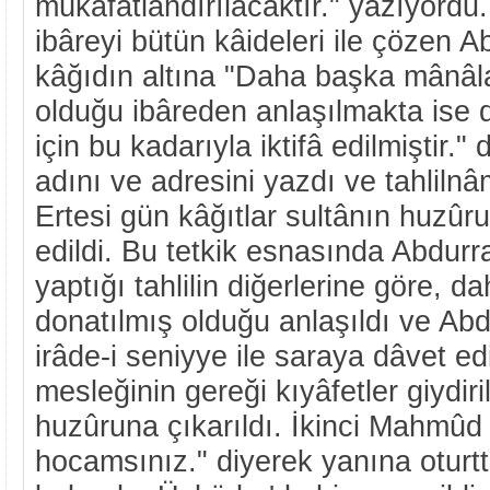
mükâfatlandırılacaktır." yazıyord
ibâreyi bütün kâideleri ile çözen 
kâğıdın altına "Daha başka mânâl
olduğu ibâreden anlaşılmakta ise 
için bu kadarıyla iktifâ edilmiştir."
adını ve adresini yazdı ve tahlilnâm
Ertesi gün kâğıtlar sultânın huzûru
edildi. Bu tetkik esnasında Abdur
yaptığı tahlilin diğerlerine göre, d
donatılmış olduğu anlaşıldı ve Ab
irâde-i seniyye ile saraya dâvet ed
mesleğinin gereği kıyâfetler giydiri
huzûruna çıkarıldı. İkinci Mahmûd
hocamsınız." diyerek yanına oturttu