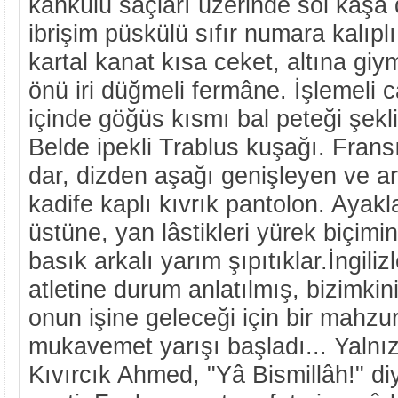
kâhkülü saçları üzerinde sol kaşa
ibrişim püskülü sıfır numara kalıplı
kartal kanat kısa ceket, altına gi
önü iri düğmeli fermâne. İşlemeli
içinde göğüs kısmı bal peteği şekl
Belde ipekli Trablus kuşağı. Frans
dar, dizden aşağı genişleyen ve a
kadife kaplı kıvrık pantolon. Ayak
üstüne, yan lâstikleri yürek biçimi
basık arkalı yarım şıpıtıklar.İngili
atletine durum anlatılmış, bizimkin
onun işine geleceği için bir mahz
mukavemet yarışı başladı... Yalnız
Kıvırcık Ahmed, "Yâ Bismillâh!" di