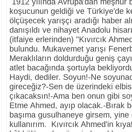
1912 yılında Avrupa'dan meşhur 
koşucunun geldiği ve Türkiye'de ke
ölçüşecek yarışçı aradığı haber a
danışıldı ve nihayet Anadolu hisar
(itfaiye erlerinden) "Kıvırcık Ahme
bulundu. Mukavemet yarışı Fenerba
Meraklıların doldurduğu geniş çayır
atlet bacağında şortuyla bekliyordu
Haydi, dediler. Soyun!-Ne soyun
gireceğiz?-Sen de üzerindeki elbis
çıkacaksın!-Ama ben onun gibi soy
Etme Ahmed, ayıp olacak.-Bırak b
başıma gusulhaneye girsem, yine
kullanırım. Kıvırcık Ahmed'in kıyaf