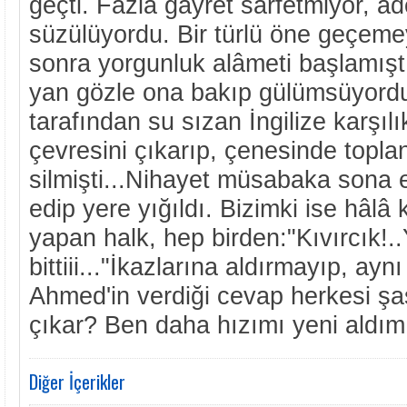
geçti. Fazla gayret sarfetmiyor, âd
süzülüyordu. Bir türlü öne geçemey
sonra yorgunluk alâmeti başlamışt
yan gözle ona bakıp gülümsüyordu
tarafından su sızan İngilize karşılık
çevresini çıkarıp, çenesinde topla
silmişti...Nihayet müsabaka sona 
edip yere yığıldı. Bizimki ise hâl
yapan halk, hep birden:"Kıvırcık!..
bittiii..."İkazlarına aldırmayıp, a
Ahmed'in verdiği cevap herkesi şaş
çıkar? Ben daha hızımı yeni aldı
Diğer İçerikler