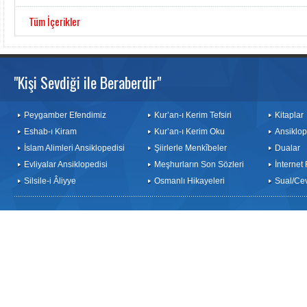
Tüm İçerikler
"Kişi Sevdiği ile Beraberdir"
Peygamber Efendimiz
Kur’an-ı Kerim Tefsiri
Kitaplar
Eshab-ı Kiram
Kur’an-ı Kerim Oku
Ansiklop
İslam Alimleri Ansiklopedisi
Şiirlerle Menkîbeler
Dualar
Evliyalar Ansiklopedisi
Meşhurların Son Sözleri
İnternet
Silsile-i Âliyye
Osmanlı Hikayeleri
Sual/Ce