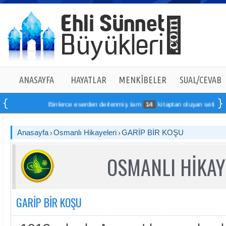
ANASAYFA
HAYATLAR
MENKÎBELER
SUAL/CEVAB
Binlerce eserden derlenmiş tam
14
kitaptan oluşan seti online si
Anasayfa
Osmanlı Hikayeleri
GARİP BİR KOŞU
OSMANLI HİKAY
GARİP BİR KOŞU