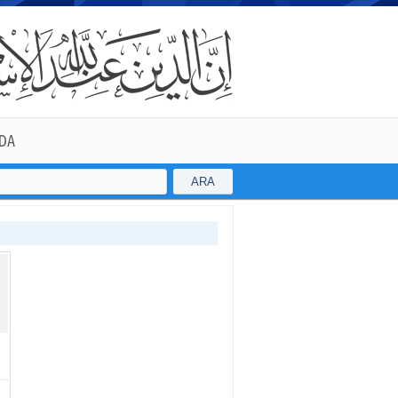
DA
ARA