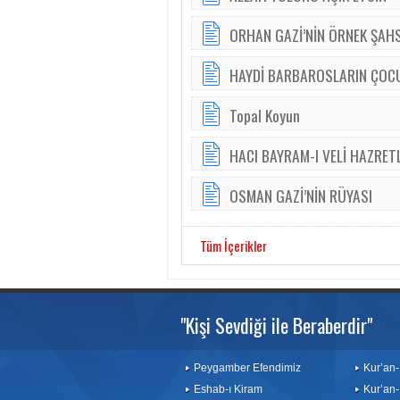
ORHAN GAZİ’NİN ÖRNEK ŞAHS
HAYDİ BARBAROSLARIN ÇOC
Topal Koyun
HACI BAYRAM-I VELİ HAZRET
OSMAN GAZİ’NİN RÜYASI
Tüm İçerikler
"Kişi Sevdiği ile Beraberdir"
Peygamber Efendimiz
Kur’an-
Eshab-ı Kiram
Kur’an-