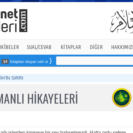
KÎBELER
SUAL/CEVAB
KİTAPLAR
DİĞER
HAKKIMIZ
4
kitaptan oluşan seti online sipariş verebilirsiniz
İH'İN SIRRI
ANLI HİKAYELERİ
ğı işlerden kimseye bir şey bahsetmezdi. Hatta ordu sefere