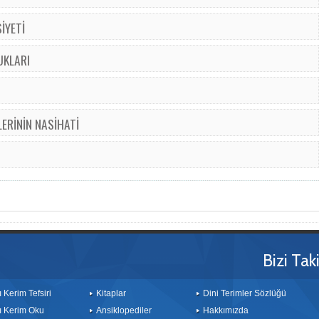
İYETİ
UKLARI
LERİNİN NASİHATİ
Bizi Tak
ı Kerim Tefsiri
Kitaplar
Dini Terimler Sözlüğü
ı Kerim Oku
Ansiklopediler
Hakkımızda