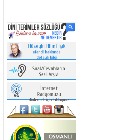
Hüseyin Hilmi Işık
efendi hakkında
detaylı bilgi
Sual/Cevabların
Sesli Arşivi
İnternet
Radyomuzu
dinlemek için tıklayınız