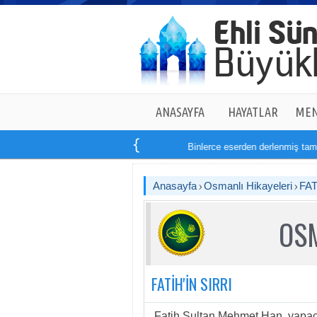
ANASAYFA
HAYATLAR
MEN
Binlerce eserden derlenmiş tam
1
Anasayfa
Osmanlı Hikayeleri
FAT
OSM
FATİH'İN SIRRI
Fatih Sultan Mehmet Han, yapaca