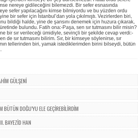
kimse nereye gidileceğini bilemezdi. Bir sefer esnasında
ereye sefer yapılacağını kimse bilmiyordu ve bu yüzden ordu
ne bir sefer için İstanbul’dan yola çıkılmıştı. Vezirlerden biri,
u bildiği halde, yine de şansını denemek için huzura çıkarak,
üretinde bulundu. Fatih ona:-Paşa, sen sır tutmasını bilir misin?
e bir sır verileceği ümidiyle, sevinçli bir şekilde cevap verdi:-
de sır tutmasını bilirim. Sır, bir kimseye söylenirse, sır
n tellerinden biri, yamak istediklerimden birini bilseydi, bütün
.
AHİM GÜLŞENİ
 BÜTÜN DOĞU’YU ELE GEÇİREBİLİRDİM
II. BAYEZİD HAN