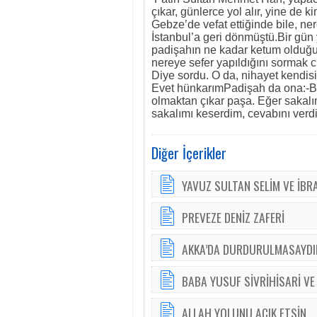
çıkar, günlerce yol alır, yine de 
Gebze’de vefat ettiğinde bile, n
İstanbul’a geri dönmüştü.Bir gün yi
padişahın ne kadar ketum olduğun
nereye sefer yapıldığını sormak c
Diye sordu. O da, nihayet kendisin
Evet hünkarımPadişah da ona:-Ben 
olmaktan çıkar paşa. Eğer sakalımı
sakalımı keserdim, cevabını verdi
Diğer İçerikler
YAVUZ SULTAN SELİM VE İBR
PREVEZE DENİZ ZAFERİ
AKKA’DA DURDURULMASAYDIM
BABA YUSUF SİVRİHİSARİ VE 
ALLAH YOLUNU AÇIK ETSİN