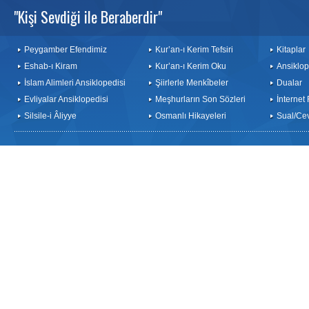
"Kişi Sevdiği ile Beraberdir"
Peygamber Efendimiz
Kur’an-ı Kerim Tefsiri
Kitaplar
Eshab-ı Kiram
Kur’an-ı Kerim Oku
Ansiklop
İslam Alimleri Ansiklopedisi
Şiirlerle Menkîbeler
Dualar
Evliyalar Ansiklopedisi
Meşhurların Son Sözleri
İnternet
Silsile-i Âliyye
Osmanlı Hikayeleri
Sual/Ce