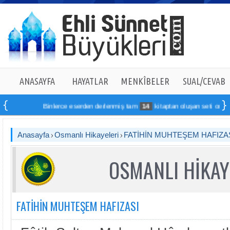
ANASAYFA
HAYATLAR
MENKÎBELER
SUAL/CEVAB
Binlerce eserden derlenmiş tam
14
kitaptan oluşan seti online sipa
Anasayfa
Osmanlı Hikayeleri
FATİHİN MUHTEŞEM HAFIZA
OSMANLI HİKAY
FATİHİN MUHTEŞEM HAFIZASI