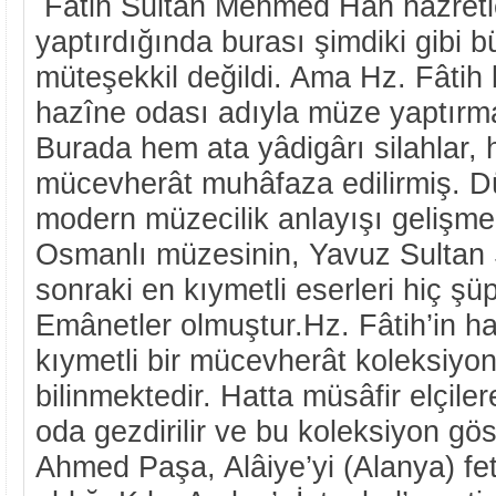
Fâtih Sultan Mehmed Hân hazretle
yaptırdığında burası şimdiki gibi 
müteşekkil değildi. Ama Hz. Fâtih 
hazîne odası adıyla müze yaptırma
Burada hem ata yâdigârı silahlar, 
mücevherât muhâfaza edilirmiş. 
modern müzecilik anlayışı gelişm
Osmanlı müzesinin, Yavuz Sultan
sonraki en kıymetli eserleri hiç 
Emânetler olmuştur.Hz. Fâtih’in h
kıymetli bir mücevherât koleksiyo
bilinmektedir. Hatta müsâfir elçil
oda gezdirilir ve bu koleksiyon gös
Ahmed Paşa, Alâiye’yi (Alanya) fet