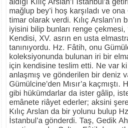
aldığı Kılıç Arslan’ı İstanbul’a geti
mağlup bey’i hoş karşıladı ve on
timar olarak verdi. Kılıç Arslan’ın 
iyisini bilip bunları renge çekmesi,
Kendisi, XV. asrın en usta elmastra
tanınıyordu. Hz. Fâtih, onu Gümül
koleksiyonunda bulunan iri bir el
için kendisine teslim etti. Ne var ki
anlaşmış ve gönderilen bir deniz vâ
Gümülcine’den Mısır’a kaçmıştı.
gibi hükümdarlar da ister gâlip, is
emânete riâyet ederler; aksini şeref
Kılıç Arslan da bir yolunu bulup Hz.
İstanbul’a gönderdi. Taş, Gedik A