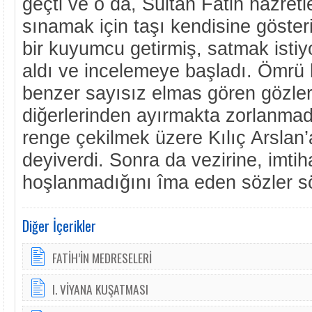
geçti ve o da, Sultan Fâtih hazretl
sınamak için taşı kendisine göste
bir kuyumcu getirmiş, satmak istiyo
aldı ve incelemeye başladı. Ömrü 
benzer sayısız elmas gören gözleri
diğerlerinden ayırmakta zorlanma
renge çekilmek üzere Kılıç Arslan’a
deyiverdi. Sonra da vezirine, imti
hoşlanmadığını îma eden sözler sö
Diğer İçerikler
FATİH’İN MEDRESELERİ
I. VİYANA KUŞATMASI