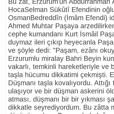
Bu zât, Erzurum'un Abdurrahmân 
HocaSelman Sükûtî Efendinin oğlu
OsmanBedreddîn (İmâm Efendi) id
Ahmed Muhtar Paşaya arzedilirke
cephe kumandanı Kurt İsmâil Paşa
duymaz ileri çıkıp heyecanla Paşa
ve şöyle dedi: "Paşam, ezânı okuy
Erzurumlu miralay Bahri Beyin ku
vakarlı, temkinli hareketleriyle v
taşla hücumu dikkatimi çekmişti. E
Düşmanı taşla kovalıyordu. Attığı
ulaşıyor ve bir düşman askerini ö
atması, düşmanı bir bir yıkması şa
dikkatle seyrediyordum. Bu zâtta m