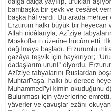
dalga dalga yayılıp, ufukları aşıy
bambaşka bir şevk ve cesâret ver
başka hâl vardı. Bu arada mehter 
Erzurum halkı büyük bir heyecan v
Allah nidâlarıyla, Azîziye tabyaları
Moskofların üzerine hücûm etti. 
dağılmaya başladı. Erzurumlu mira
gazâya teşvik için haykırıyor; "Ur
dadaşlarım urun!" diyordu. Erzurum
Azîziye tabyalarını Ruslardan boş
MuhtarPaşa, halkı bu derece heye
Muhammedî'yi kimin okuduğunu öğ
Bulunması için yâverlerine emretti
yâverler ve çavuşlar ezânı okuyan 