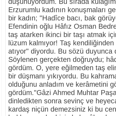
düşünüyordum. Bu sırada kulağıma
Erzurumlu kadının konuşmaları ge
bir kadın; "Hadîce bacı, bak gör
Efendinin oğlu Hâfız Osman Bedr
taş atarken ikinci bir taşı atmak iç
lüzum kalmıyor! Taş kendiliğinden 
atıyor" diyordu. Bu sözü duyunca d
Söylenen gerçekten doğruydu; hâ
gördüm. O, yere eğilmeden taş elin
bir düşmanı yıkıyordu. Bu kahraman
olduğunu anladım ve kerâmetini gö
gördüm."Gâzi Ahmed Muhtar Paşa 
dinledikten sonra sevinç ve heyec
kardaş niçün demezsiniz ki bu cenk