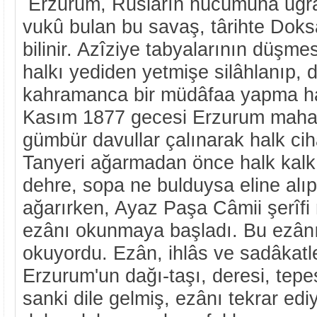
Erzurum, Rusların hücûmuna uğra
vukû bulan bu savaş, târihte Doks
bilinir. Azîziye tabyalarının düşm
halkı yediden yetmişe silâhlanıp,
kahramanca bir müdâfaa yapma hazı
Kasım 1877 gecesi Erzurum mahal
gümbür davullar çalınarak halk cihâ
Tanyeri ağarmadan önce halk kalkıp
dehre, sopa ne bulduysa eline alıp
ağarırken, Ayaz Paşa Câmii şerîf
ezânı okunmaya başladı. Bu ezân
okuyordu. Ezân, ihlâs ve sadâkatl
Erzurum'un dağı-taşı, deresi, tepe
sanki dile gelmiş, ezânı tekrar ed