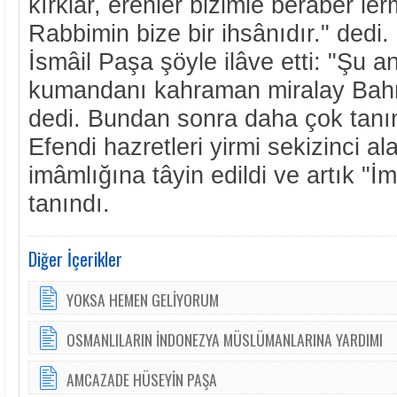
kırklar, erenler bizimle berâber ler
Rabbimin bize bir ihsânıdır." dedi
İsmâil Paşa şöyle ilâve etti: "Şu 
kumandanı kahraman miralay Bahri
dedi. Bundan sonra daha çok tanı
Efendi hazretleri yirmi sekizinci a
imâmlığına tâyin edildi ve artık "İ
tanındı.
Diğer İçerikler
YOKSA HEMEN GELİYORUM
OSMANLILARIN İNDONEZYA MÜSLÜMANLARINA YARDIMI
AMCAZADE HÜSEYİN PAŞA