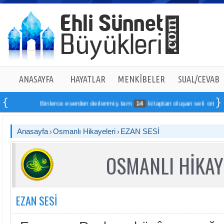
ANASAYFA
HAYATLAR
MENKÎBELER
SUAL/CEVAB
Binlerce eserden derlenmiş tam
14
kitaptan oluşan seti online sipar
Anasayfa
Osmanlı Hikayeleri
EZAN SESİ
OSMANLI HİKAY
EZAN SESİ