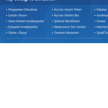
Peygamber Efendimiz
Kur’an-ı Kerim Tefsiri
Kitaplar
Eshab-ı Kiram
Kur’an-ı Kerim Oku
Ansiklop
İslam Alimleri Ansiklopedisi
Şiirlerle Menkîbeler
Dualar
Evliyalar Ansiklopedisi
Meşhurların Son Sözleri
İnternet
Silsile-i Âliyye
Osmanlı Hikayeleri
Sual/Ce