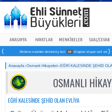
ANASAYFA
HAYATLAR
MENKÎBELER
SUAL/CEVAB
Binlerce eserden derlenmiş tam
14
kitaptan oluşan seti online sip
Anasayfa
Osmanlı Hikayeleri
EĞRİ KALESİNDE ŞEHİD OLA
OSMANLI HİKAY
EĞRİ KALESİNDE ŞEHİD OLAN EVLİYA