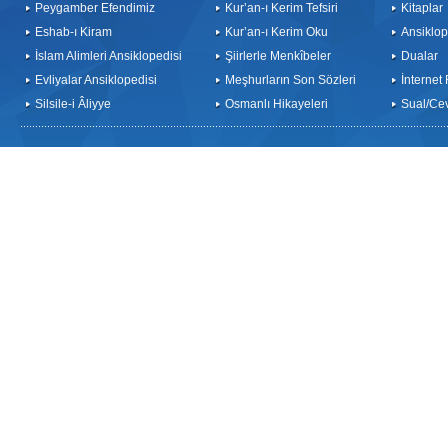
Peygamber Efendimiz
Kur’an-ı Kerim Tefsiri
Kitaplar
Eshab-ı Kiram
Kur’an-ı Kerim Oku
Ansiklop
İslam Alimleri Ansiklopedisi
Şiirlerle Menkîbeler
Dualar
Evliyalar Ansiklopedisi
Meşhurların Son Sözleri
İnternet
Silsile-i Âliyye
Osmanlı Hikayeleri
Sual/Ce