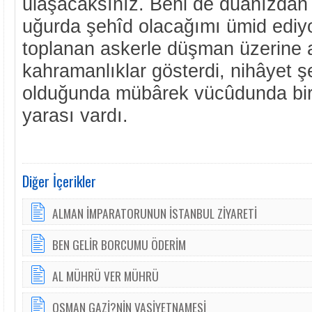
ulaşacaksınız. Beni de duânızdan
uğurda şehîd olacağımı ümid ediy
toplanan askerle düşman üzerine 
kahramanlıklar gösterdi, nihâyet ş
olduğunda mübârek vücûdunda birç
yarası vardı.
Diğer İçerikler
ALMAN İMPARATORUNUN İSTANBUL ZİYARETİ
BEN GELİR BORCUMU ÖDERİM
AL MÜHRÜ VER MÜHRÜ
OSMAN GAZİ?NİN VASİYETNAMESİ