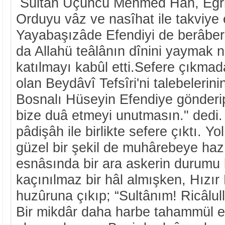
Sultan Üçüncü Mehmed Hân, Eğri S
Orduyu vâz ve nasîhat ile takviye 
Yayabaşızâde Efendiyi de berâber
da Allahü teâlânın dînini yaymak n
katılmayı kabûl etti.Sefere çıkmad
olan Beydâvî Tefsîri'ni talebelerin
Bosnalı Hüseyin Efendiye gönderip
bize duâ etmeyi unutmasın." dedi
pâdişâh ile birlikte sefere çıktı. Y
güzel bir şekil de muhârebeye haz
esnâsında bir ara askerin durumu b
kaçınılmaz bir hâl almışken, Hızır
huzûruna çıkıp; “Sultânım! Ricâlulla
Bir mikdâr daha harbe tahammül ed