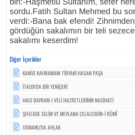
biri:-Haşmetlû Sultanım, sefer ner
sordu.Fatih Sultan Mehmed bu soru
verdi:-Bana bak efendi! Zihnimden
gördüğün sakalımın bir teli sezece
sakalımı keserdim!
Diğer İçerikler
KANİJE KAHRAMANI TİRYAKİ HASAN PAŞA
İTALYA’DA BİR YENİÇERİ
HACI BAYRAM-I VELİ HAZRETLERİNİN NASİHATİ
ŞEHZADE SELİM VE MEVLANA CELALEDDİN-İ RÛMÎ
OSMANLI'DA AHLAK