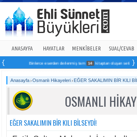
ANASAYFA
HAYATLAR
MENKÎBELER
SUAL/CEVAB
Binlerce eserden derlenmiş tam
14
kitaptan oluşan seti online s
Anasayfa
Osmanlı Hikayeleri
EĞER SAKALIMIN BİR KILI Bİ
OSMANLI HİKAY
EĞER SAKALIMIN BİR KILI BİLSEYDİ!