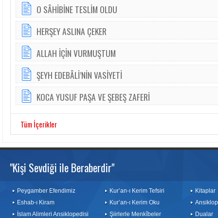
O SÂHİBİNE TESLİM OLDU
HERŞEY ASLINA ÇEKER
ALLAH İÇİN VURMUŞTUM
ŞEYH EDEBÂLİ’NİN VASİYETİ
KOCA YUSUF PAŞA VE ŞEBEŞ ZAFERİ
Tüm İçerikler
"Kişi Sevdiği ile Beraberdir"
Peygamber Efendimiz
Kur’an-ı Kerim Tefsiri
Kitaplar
Eshab-ı Kiram
Kur’an-ı Kerim Oku
Ansiklop
İslam Alimleri Ansiklopedisi
Şiirlerle Menkîbeler
Dualar