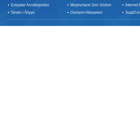
Evliyalar Ansiklopedisi
Meşhurların Son Sözleri
İnternet
Silsile-i Âliyye
Osmanlı Hikayeleri
Sual/Ce