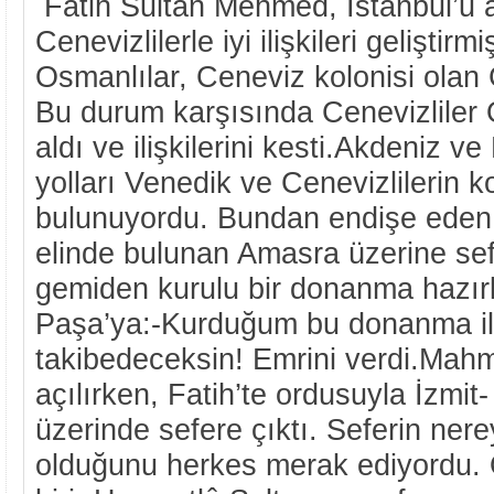
Fatih Sultan Mehmed, İstanbul’u 
Cenevizlilerle iyi ilişkileri geliştirm
Osmanlılar, Ceneviz kolonisi olan G
Bu durum karşısında Cenevizliler
aldı ve ilişkilerini kesti.Akdeniz ve
yolları Venedik ve Cenevizlilerin ko
bulunuyordu. Bundan endişe eden F
elinde bulunan Amasra üzerine sef
gemiden kurulu bir donanma hazı
Paşa’ya:-Kurduğum bu donanma ile
takibedeceksin! Emrini verdi.Mah
açılırken, Fatih’te ordusuyla İzmi
üzerinde sefere çıktı. Seferin ner
olduğunu herkes merak ediyordu. 