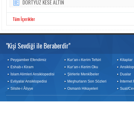
DÖRTYÜZ KESE ALTIN
Tüm İçerikler
"Kişi Sevdiği ile Beraberdir"
Peygamber Efendimiz
Kur’an-ı Kerim Tefsiri
Kitaplar
Eshab-ı Kiram
Kur’an-ı Kerim Oku
Ansiklop
İslam Alimleri Ansiklopedisi
Şiirlerle Menkîbeler
Dualar
Evliyalar Ansiklopedisi
Meşhurların Son Sözleri
İnternet
Silsile-i Âliyye
Osmanlı Hikayeleri
Sual/Ce