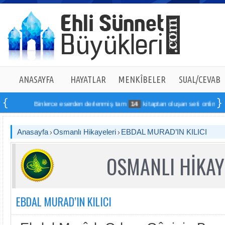
ANASAYFA
HAYATLAR
MENKÎBELER
SUAL/CEVAB
Binlerce eserden derlenmiş tam
14
kitaptan oluşan seti online sipari
Anasayfa
Osmanlı Hikayeleri
EBDAL MURAD’IN KILICI
OSMANLI HİKAY
EBDAL MURAD’IN KILICI