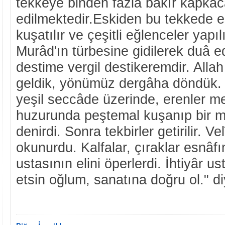
tekkeye binden fazla bakır kapkaca
edilmektedir.Eskiden bu tekkede 
kuşatılır ve çeşitli eğlenceler yapı
Murâd'ın türbesine gidilerek duâ edi
destime vergil destikeremdir. Allah
geldik, yönümüz dergâha döndük. 
yeşil seccâde üzerinde, erenler m
huzurunda peştemal kuşanıp bir m
denirdi. Sonra tekbirler getirilir. V
okunurdu. Kalfalar, çıraklar esnâfı
ustasının elini öperlerdi. İhtiyâr u
etsin oğlum, sanatına doğru ol." d