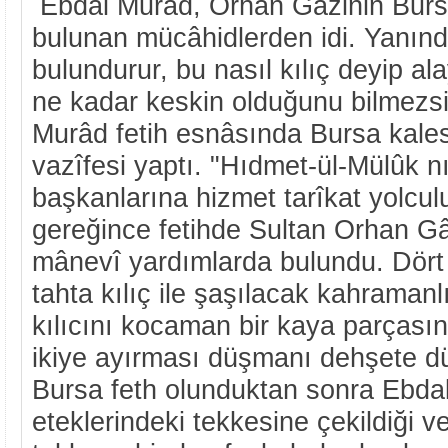
Ebdal Murâd, Orhan Gâzinin Bursa
bulunan mücâhidlerden idi. Yanında
bulundurur, bu nasıl kılıç deyip al
ne kadar keskin olduğunu bilmezsi
Murâd fetih esnâsında Bursa kale
vazîfesi yaptı. "Hıdmet-ül-Mülûk n
başkanlarına hizmet tarîkat yolcul
gereğince fetihde Sultan Orhan G
mânevî yardımlarda bulundu. Dört
tahta kılıç ile şaşılacak kahramanl
kılıcını kocaman bir kaya parçası
ikiye ayırması düşmanı dehşete dü
Bursa feth olunduktan sonra Ebdal
eteklerindeki tekkesine çekildiği 