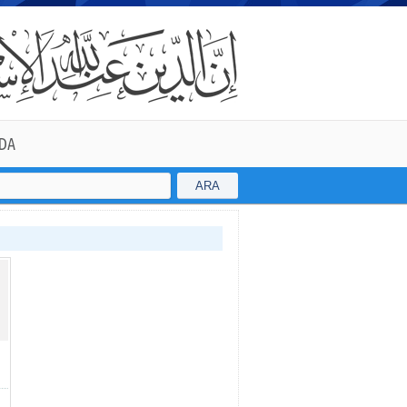
DA
ARA