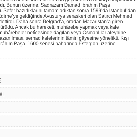
dırdı. Bunun üzerine, Sadrazam Damad İbrahim Paşa
. Sefer hazırlıklarını tamamladıktan sonra 1599’da İstanbul’dan
Edirne’ye geldiğinde Avusturya seraskeri olan Satırcı Mehmed
tlettirdi. Daha sonra Belgrad’a, oradan Macaristan’a giren
yürüdü. Ancak bu hareketi, muhârebe yapmak veya kale
muhârebeler netîcesinde dağılan veya Osmanlılar aleyhine
azanılması, serhad kalelerinin tâmiri gâyesine yönelikti. Kışı
brâhim Paşa, 1600 senesi baharında Estergon üzerine
E
AL