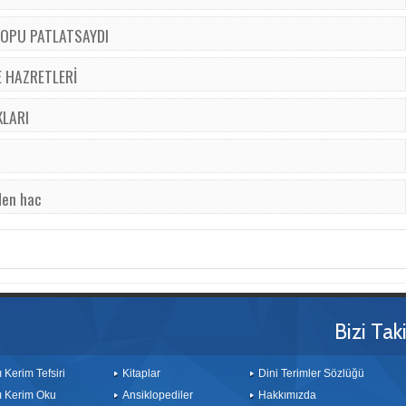
TOPU PATLATSAYDI
E HAZRETLERİ
KLARI
den hac
Bizi Tak
ı Kerim Tefsiri
Kitaplar
Dini Terimler Sözlüğü
ı Kerim Oku
Ansiklopediler
Hakkımızda