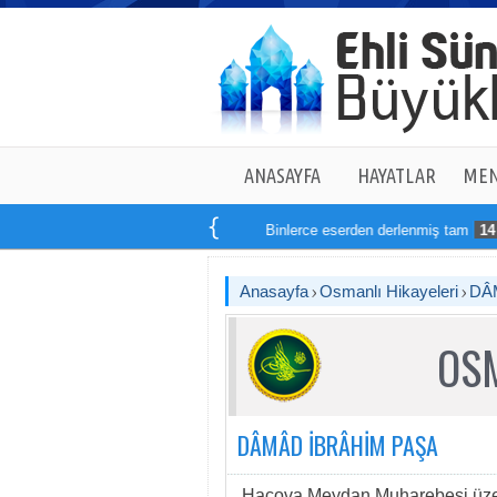
ANASAYFA
HAYATLAR
MEN
Binlerce eserden derlenmiş tam
14
kit
Anasayfa
Osmanlı Hikayeleri
DÂ
OSM
DÂMÂD İBRÂHİM PAŞA
Haçova Meydan Muharebesi üzer