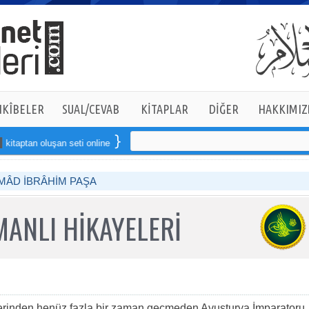
KÎBELER
SUAL/CEVAB
KİTAPLAR
DİĞER
HAKKIMIZ
aptan oluşan seti online sipariş verebilirsiniz
MÂD İBRÂHİM PAŞA
ANLI HİKAYELERİ
inden henüz fazla bir zaman geçmeden Avusturya İmparatoru,