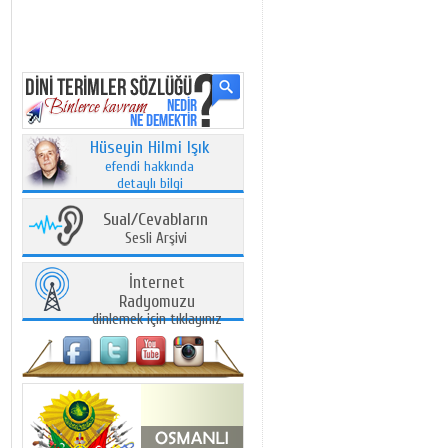
Hüseyin Hilmi Işık
efendi hakkında
detaylı bilgi
Sual/Cevabların
Sesli Arşivi
İnternet
Radyomuzu
dinlemek için tıklayınız