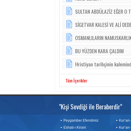
SULTAN ABDÜLAZİZ EĞER O 
SİGETVAR KALESİ VE ALİ DED
OSMANLILARIN NAMUSKARLI
BU YÜZDEN KARA ÇALDIM
Hristiyan tarihçinin kalemin
Tüm İçerikler
"Kişi Sevdiği ile Beraberdir"
Peygamber Efendimiz
Kur’an-
Eshab-ı Kiram
Kur’an-