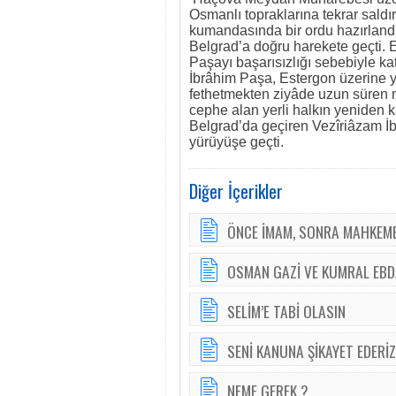
Osmanlı topraklarına tekrar sal
kumandasında bir ordu hazırlandı
Belgrad’a doğru harekete geçti. 
Paşayı başarısızlığı sebebiyle ka
İbrâhim Paşa, Estergon üzerine 
fethetmekten ziyâde uzun süren 
cephe alan yerli halkın yeniden k
Belgrad’da geçiren Vezîriâzam İ
yürüyüşe geçti.
Diğer İçerikler
ÖNCE İMAM, SONRA MAHKEM
OSMAN GAZİ VE KUMRAL EBD
SELİM’E TABİ OLASIN
SENİ KANUNA ŞİKAYET EDERİZ
NEME GEREK ?