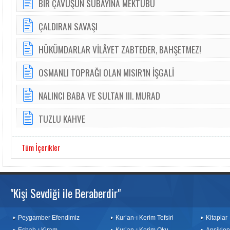
BİR ÇAVUŞUN SUBAYINA MEKTUBU
ÇALDIRAN SAVAŞI
HÜKÜMDARLAR VİLÂYET ZABTEDER, BAHŞETMEZ!
OSMANLI TOPRAĞI OLAN MISIR’IN İŞGALİ
NALINCI BABA VE SULTAN III. MURAD
TUZLU KAHVE
Tüm İçerikler
"Kişi Sevdiği ile Beraberdir"
Peygamber Efendimiz
Kur’an-ı Kerim Tefsiri
Kitaplar