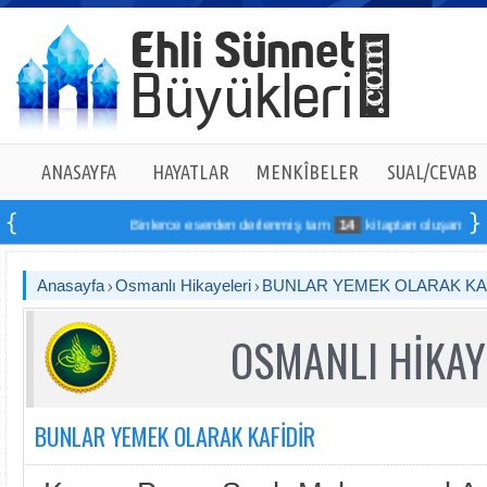
ANASAYFA
HAYATLAR
MENKÎBELER
SUAL/CEVAB
Binlerce eserden derlenmiş tam
14
kitaptan oluşan seti onl
Anasayfa
Osmanlı Hikayeleri
BUNLAR YEMEK OLARAK KA
OSMANLI HİKAY
BUNLAR YEMEK OLARAK KAFİDİR