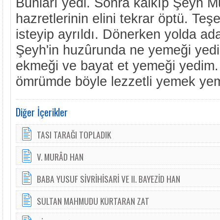
Bunları yedi. Sonra kalkıp Şeyh
hazretlerinin elini tekrar öptü. T
isteyip ayrıldı. Dönerken yolda ada
Şeyh'in huzûrunda ne yemeği yedi
ekmeği ve bayat et yemeği yedim.
ömrümde böyle lezzetli yemek yem
Diğer İçerikler
TASI TARAĞI TOPLADIK
V. MURÂD HAN
BABA YUSUF SİVRİHİSARİ VE II. BAYEZİD HAN
SULTAN MAHMUDU KURTARAN ZAT