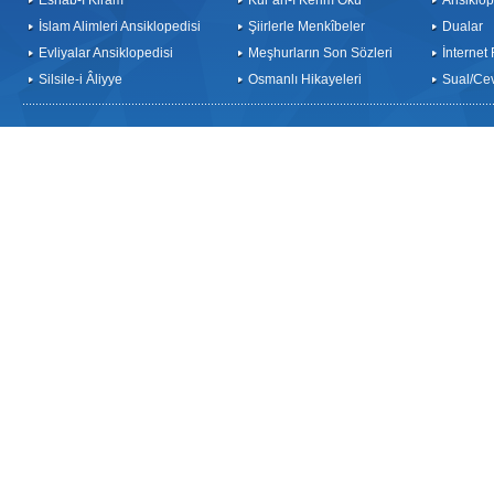
Eshab-ı Kiram
Kur’an-ı Kerim Oku
Ansiklop
İslam Alimleri Ansiklopedisi
Şiirlerle Menkîbeler
Dualar
Evliyalar Ansiklopedisi
Meşhurların Son Sözleri
İnternet
Silsile-i Âliyye
Osmanlı Hikayeleri
Sual/Ce