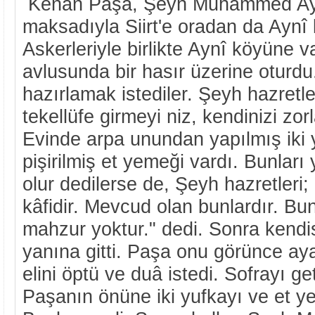
Kenan Paşa, Şeyh Muhammed Aynî 
maksadıyla Siirt'e oradan da Aynî 
Askerleriyle birlikte Aynî köyüne v
avlusunda bir hasır üzerine oturd
hazırlamak istediler. Şeyh hazretl
tekellüfe girmeyi niz, kendinizi zor
Evinde arpa unundan yapılmış iki 
pişirilmiş et yemeği vardı. Bunları
olur dedilerse de, Şeyh hazretleri
kâfidir. Mevcud olan bunlardır. Bun
mahzur yoktur." dedi. Sonra kend
yanına gitti. Paşa onu görünce ay
elini öptü ve duâ istedi. Sofrayı ge
Paşanın önüne iki yufkayı ve et y