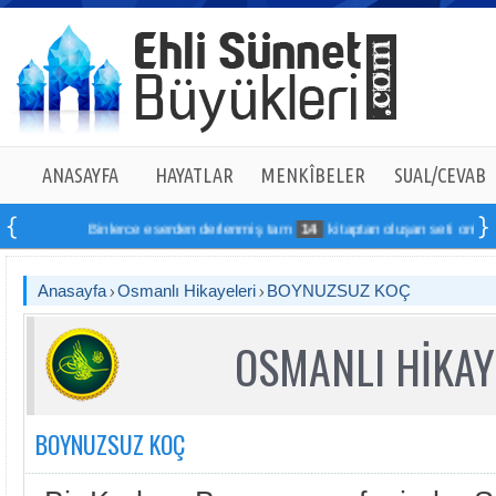
ANASAYFA
HAYATLAR
MENKÎBELER
SUAL/CEVAB
Binlerce eserden derlenmiş tam
14
kitaptan oluşan seti online sip
Anasayfa
Osmanlı Hikayeleri
BOYNUZSUZ KOÇ
OSMANLI HİKAY
BOYNUZSUZ KOÇ