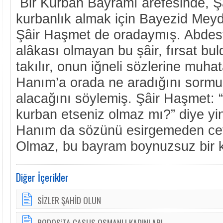
Bir Kurban Bayramı arefesinde, Ş
kurbanlık almak için Bayezid Mey
Şâir Haşmet de oradaymış. Abdes
alâkası olmayan bu şâir, fırsat bu
takılır, onun iğneli sözlerine muha
Hanım’a orada ne aradığını sormuş
alacağını söylemiş. Şâir Haşmet:
kurban etseniz olmaz mı?” diye yin
Hanım da sözünü esirgemeden 
Olmaz, bu bayram boynuzsuz bir 
Diğer İçerikler
SİZLER ŞAHİD OLUN
RODOS’TA CASUS OSMANLI KADINLARI