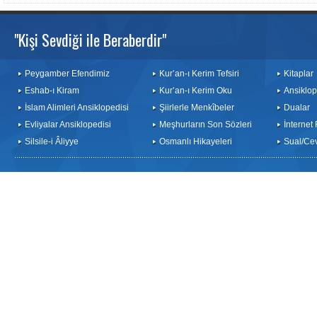
"Kişi Sevdiği ile Beraberdir"
Peygamber Efendimiz
Kur’an-ı Kerim Tefsiri
Kitaplar
Eshab-ı Kiram
Kur’an-ı Kerim Oku
Ansiklop
İslam Alimleri Ansiklopedisi
Şiirlerle Menkîbeler
Dualar
Evliyalar Ansiklopedisi
Meşhurların Son Sözleri
İnternet
Silsile-i Âliyye
Osmanlı Hikayeleri
Sual/Ce