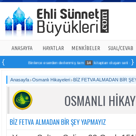
ANASAYFA
HAYATLAR
MENKÎBELER
SUAL/CEVAB
Binlerce eserden derlenmiş tam
14
kitaptan oluşan seti online sip
Anasayfa
Osmanlı Hikayeleri
BİZ FETVA ALMADAN BİR ŞE
OSMANLI HİKAY
BİZ FETVA ALMADAN BİR ŞEY YAPMAYIZ