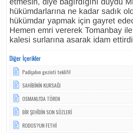
etmesin, diye bağırdığını duydu Mı
hükümdarlarına ne kadar sadık ol
hükümdar yapmak için gayret edece
Hemen emri vererek Tomanbay ile 
kalesi surlarına asarak idam ettirdi
Diğer İçerikler
Padişahın gezinti teklifi!
SAHİBİNİN KURSAĞI
OSMANLI'DA TÖREN
BİR ŞEHÎDİN SON SÖZLERİ
RODOS?UN FETHİ