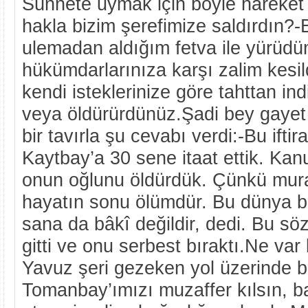
Sünnete uymak için böyle hareket 
hakla bizim şerefimize saldırdın?-B
ulemadan aldığım fetva ile yürüdü
hükümdarlarınıza karşı zalim kesild
kendi isteklerinize göre tahttan ind
veya öldürürdünüz.Şadi bey gayet
bir tavırla şu cevabı verdi:-Bu iftir
Kaytbay’a 30 sene itaat ettik. Kanu
onun oğlunu öldürdük. Çünkü murad
hayatın sonu ölümdür. Bu dünya bi
sana da bâkî değildir, dedi. Bu s
gitti ve onu serbest bıraktı.Ne var
Yavuz şeri gezeken yol üzerinde b
Tomanbay’ımızı muzaffer kılsın, 