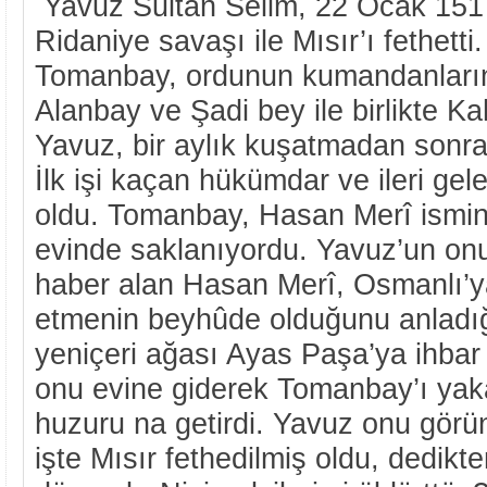
Yavuz Sultan Selim, 22 Ocak 151
Ridaniye savaşı ile Mısır’ı fethet
Tomanbay, ordunun kumandanları
Alanbay ve Şadi bey ile birlikte Kah
Yavuz, bir aylık kuşatmadan sonra 
İlk işi kaçan hükümdar ve ileri gel
oldu. Tomanbay, Hasan Merî ismin
evinde saklanıyordu. Yavuz’un on
haber alan Hasan Merî, Osmanlı’
etmenin beyhûde olduğunu anladığ
yeniçeri ağası Ayas Paşa’ya ihbar
onu evine giderek Tomanbay’ı yak
huzuru na getirdi. Yavuz onu görü
işte Mısır fethedilmiş oldu, dedik