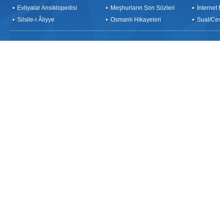
Evliyalar Ansiklopedisi
Meşhurların Son Sözleri
İnternet
Silsile-i Âliyye
Osmanlı Hikayeleri
Sual/Ce