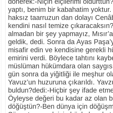
dönerek:-Niçin elçilerimi öldürttü
yaptı, benim bir kabahatim yoktur.
haksız taarruzun dan dolayı Cenâ
kendini nasıl temize çıkaracaksın
almadan bir şey yapmayız, Mısır’a
geldik, dedi. Sonra da Ayas Paşa
misafir edin ve kendisine gerekli h
emirini verdi. Böylece tahtını kayb
müslüman hükümdara olan saygısını
gün sonra da yiğitliği ile meşhur 
Yavuz’un huzuruna çıkarıldı. Yavz
buldun?dedi:-Hiçbir şey ifade etmey
Öyleyse değeri bu kadar az olan b
döğüştün?-Ben dünya için döğüşm