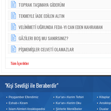
TOPRAK TAŞIMAYA GİDERÜM
TEKMEYLE İADE EDİLEN ALTIN
VELİNİMETİ UĞRUNDA FEDA-YI CAN EDEN KAHRAMAN
GÂZİLERI BOŞ MU SANIRSINIZ?
PİŞMEMİŞLER CELVETİ OLAMAZLAR
Tüm İçerikler
"Kişi Sevdiği ile Beraberdir"
Peygamber Efendimiz
Kur’an-ı Kerim Tefsiri
Kitaplar
Eshab-ı Kiram
Kur’an-ı Kerim Oku
Ansiklop
İslam Alimleri Ansiklopedisi
Şiirlerle Menkîbeler
Dualar