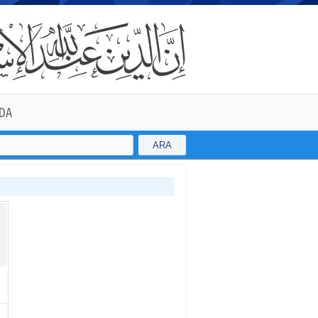
DA
ARA