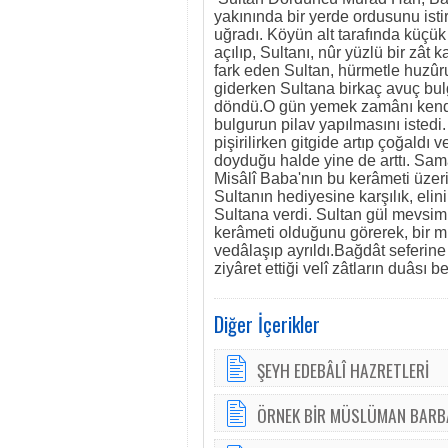
yakınında bir yerde ordusunu ist
uğradı. Köyün alt tarafında küçük
açılıp, Sultanı, nûr yüzlü bir zât
fark eden Sultan, hürmetle huzûru
giderken Sultana birkaç avuç bulg
döndü.O gün yemek zamânı kendis
bulgurun pilav yapılmasını istedi.
pişirilirken gitgide artıp çoğaldı
doyduğu halde yine de arttı. Sama
Misâlî Baba'nın bu kerâmeti üzeri
Sultanın hediyesine karşılık, elin
Sultana verdi. Sultan gül mevsimi
kerâmeti olduğunu görerek, bir m
vedâlaşıp ayrıldı.Bağdât seferi
ziyâret ettiği velî zâtların duâsı 
Diğer İçerikler
ŞEYH EDEBÂLÎ HAZRETLERİ
ÖRNEK BİR MÜSLÜMAN BARB