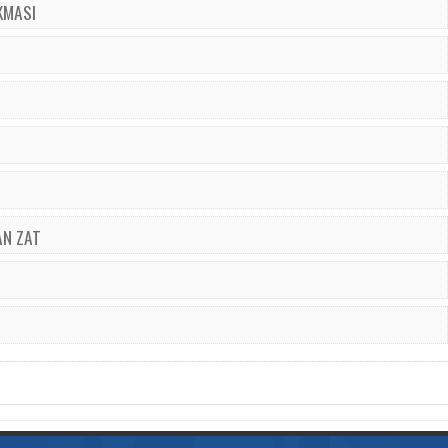
KMASI
N ZAT
A