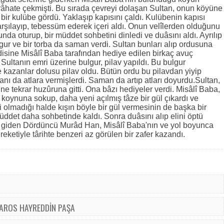
irâhate çekmişti. Bu sırada çevreyi dolaşan Sultan, onun köyüne
 bir kulübe gördü. Yaklaşıp kapısını çaldı. Kulübenin kapısı
 karşılayıp, tebessüm ederek içeri aldı. Onun velîlerden olduğunu
nda oturup, bir müddet sohbetini dinledi ve duâsını aldı. Ayrılıp
ur ve bir torba da saman verdi. Sultan bunları alıp ordusuna
ine Misâlî Baba tarafından hediye edilen birkaç avuç
 Sultanın emri üzerine bulgur, pilav yapıldı. Bu bulgur
 ve kazanlar dolusu pilav oldu. Bütün ordu bu pilavdan yiyip
nı da atlara vermişlerdi. Saman da artıp atları doyurdu.Sultan,
ne tekrar huzûruna gitti. Ona bâzı hediyeler verdi. Misâlî Baba,
i koynuna sokup, daha yeni açılmış tâze bir gül çıkardı ve
 olmadığı halde kışın böyle bir gül vermesinin de başka bir
üddet daha sohbetinde kaldı. Sonra duâsını alıp elini öptü
ne giden Dördüncü Murâd Han, Misâlî Baba'nın ve yol boyunca
bereketiyle târihte benzeri az görülen bir zafer kazandı.
AROS HAYREDDİN PAŞA