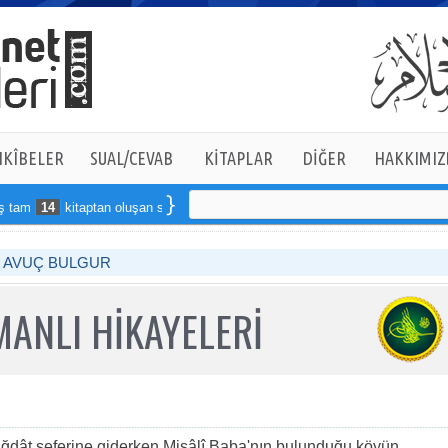
KÎBELER
SUAL/CEVAB
KİTAPLAR
DİĞER
HAKKIMIZ
am
14
kitaptan oluşan seti online sipariş verebilirsiniz
R AVUÇ BULGUR
ANLI HİKAYELERİ
dât seferine giderken Misâlî Baba'nın bulunduğu köyün