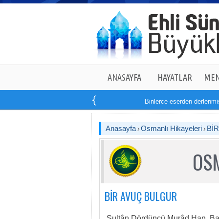
ANASAYFA
HAYATLAR
MEN
Binlerce eserden derlenmiş t
Anasayfa
Osmanlı Hikayeleri
Bİ
OSM
BİR AVUÇ BULGUR
Sultân Dördüncü Murâd Han, Bağ