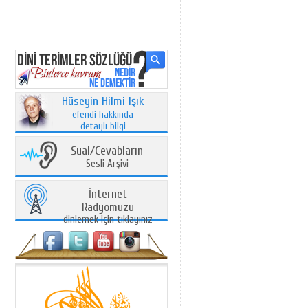
Hüseyin Hilmi Işık
efendi hakkında
detaylı bilgi
Sual/Cevabların
Sesli Arşivi
İnternet
Radyomuzu
dinlemek için tıklayınız