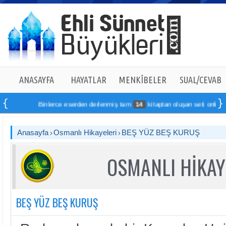
ANASAYFA
HAYATLAR
MENKÎBELER
SUAL/CEVAB
Binlerce eserden derlenmiş tam
14
kitaptan oluşan seti online sipa
Anasayfa
Osmanlı Hikayeleri
BEŞ YÜZ BEŞ KURUŞ
OSMANLI HİKAY
BEŞ YÜZ BEŞ KURUŞ