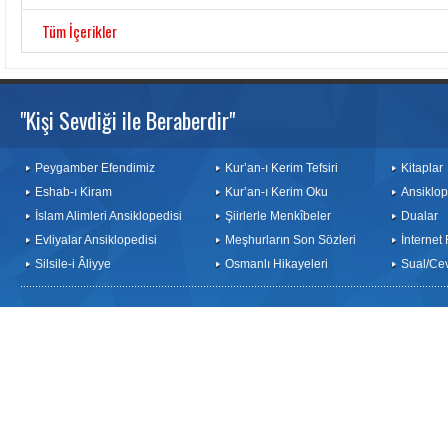
Tüm İçerikler
"Kişi Sevdiği ile Beraberdir"
Peygamber Efendimiz
Kur’an-ı Kerim Tefsiri
Kitaplar
Eshab-ı Kiram
Kur’an-ı Kerim Oku
Ansiklop
İslam Alimleri Ansiklopedisi
Şiirlerle Menkîbeler
Dualar
Evliyalar Ansiklopedisi
Meşhurların Son Sözleri
İnternet
Silsile-i Âliyye
Osmanlı Hikayeleri
Sual/Ce