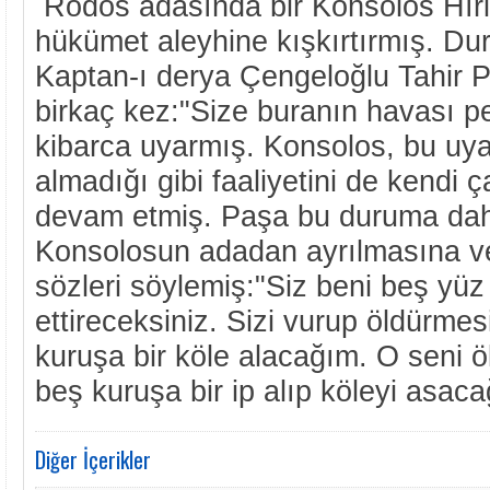
Rodos adasında bir Konsolos Hıris
hükümet aleyhine kışkırtırmış. D
Kaptan-ı derya Çengeloğlu Tahir 
birkaç kez:"Size buranın havası p
kibarca uyarmış. Konsolos, bu uyar
almadığı gibi faaliyetini de kendi
devam etmiş. Paşa bu duruma daha
Konsolosun adadan ayrılmasına ve
sözleri söylemiş:"Siz beni beş yüz
ettireceksiniz. Sizi vurup öldürmes
kuruşa bir köle alacağım. O seni 
beş kuruşa bir ip alıp köleyi asaca
Diğer İçerikler