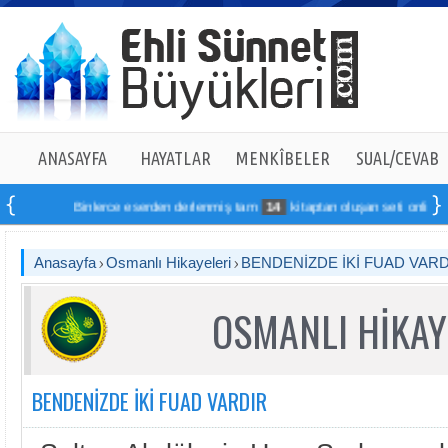
ANASAYFA
HAYATLAR
MENKÎBELER
SUAL/CEVAB
Binlerce eserden derlenmiş tam
14
kitaptan oluşan seti online sipar
Anasayfa
Osmanlı Hikayeleri
BENDENİZDE İKİ FUAD VARD
OSMANLI HİKAY
BENDENİZDE İKİ FUAD VARDIR