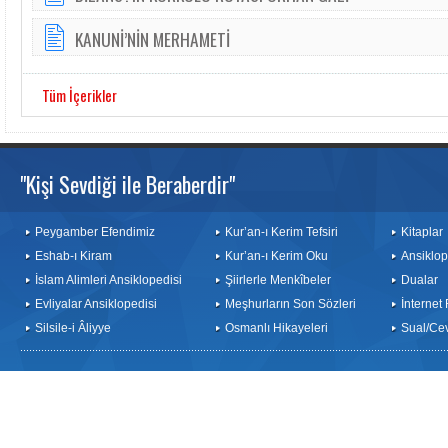
KANUNİ’NİN MERHAMETİ
Tüm İçerikler
"Kişi Sevdiği ile Beraberdir"
Peygamber Efendimiz
Kur’an-ı Kerim Tefsiri
Kitaplar
Eshab-ı Kiram
Kur’an-ı Kerim Oku
Ansiklop
İslam Alimleri Ansiklopedisi
Şiirlerle Menkîbeler
Dualar
Evliyalar Ansiklopedisi
Meşhurların Son Sözleri
İnternet
Silsile-i Âliyye
Osmanlı Hikayeleri
Sual/Ce