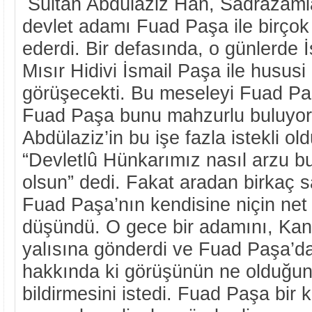
Sultan Abdülaziz Han, Sadrazamla
devlet adamı Fuad Paşa ile birçok 
ederdi. Bir defasında, o günlerde 
Mısır Hidivi İsmail Paşa ile hususi
görüşecekti. Bu meseleyi Fuad Paşa 
Fuad Paşa bunu mahzurlu buluyor
Abdülaziz’in bu işe fazla istekli 
“Devletlû Hünkarımız nasıl arzu b
olsun” dedi. Fakat aradan birkaç 
Fuad Paşa’nın kendisine niçin net
düşündü. O gece bir adamını, Kan
yalısına gönderdi ve Fuad Paşa’d
hakkında ki görüşünün ne olduğunu
bildirmesini istedi. Fuad Paşa bir k