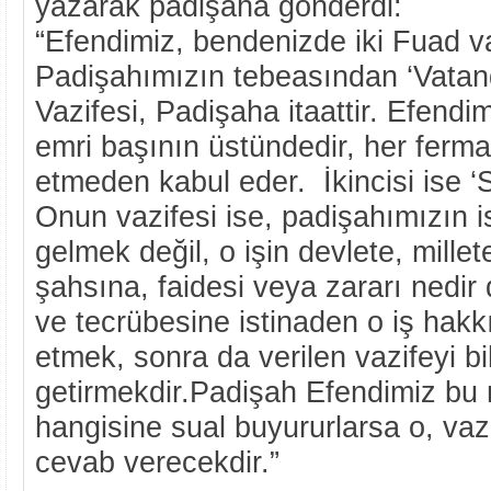
yazarak padişaha gönderdi:
“Efendimiz, bendenizde iki Fuad var
Padişahımızın tebeasından ‘Vatan
Vazifesi, Padişaha itaattir. Efendi
emri başının üstündedir, her ferma
etmeden kabul eder. İkincisi ise 
Onun vazifesi ise, padişahımızın is
gelmek değil, o işin devlete, mille
şahsına, faidesi veya zararı nedir
ve tecrübesine istinaden o iş hakkı
etmek, sonra da verilen vazifeyi b
getirmekdir.Padişah Efendimiz bu 
hangisine sual buyururlarsa o, vaz
cevab verecekdir.”