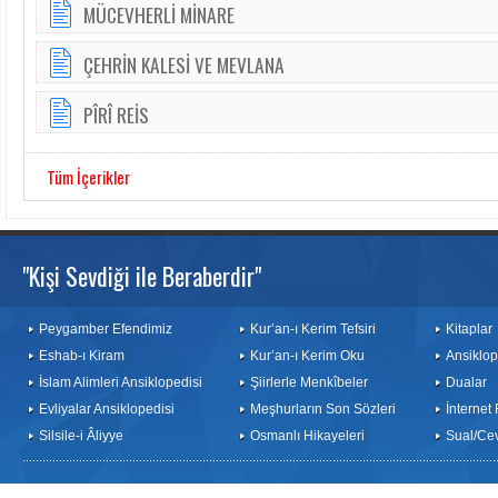
MÜCEVHERLİ MİNARE
ÇEHRİN KALESİ VE MEVLANA
PÎRÎ REİS
Tüm İçerikler
"Kişi Sevdiği ile Beraberdir"
Peygamber Efendimiz
Kur’an-ı Kerim Tefsiri
Kitaplar
Eshab-ı Kiram
Kur’an-ı Kerim Oku
Ansiklop
İslam Alimleri Ansiklopedisi
Şiirlerle Menkîbeler
Dualar
Evliyalar Ansiklopedisi
Meşhurların Son Sözleri
İnternet
Silsile-i Âliyye
Osmanlı Hikayeleri
Sual/Ce