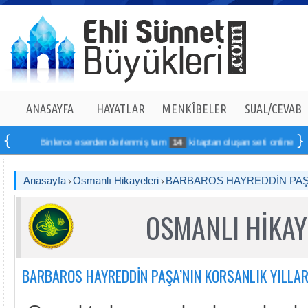
ANASAYFA
HAYATLAR
MENKÎBELER
SUAL/CEVAB
Binlerce eserden derlenmiş tam
14
kitaptan oluşan seti online sipariş ve
Anasayfa
Osmanlı Hikayeleri
BARBAROS HAYREDDİN PAŞA
OSMANLI HİKAY
BARBAROS HAYREDDİN PAŞA’NIN KORSANLIK YILLAR