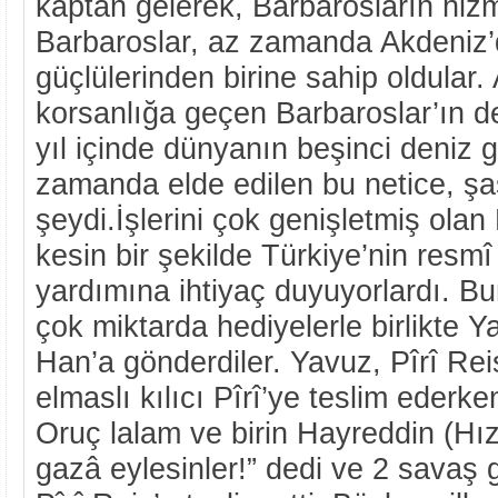
kaptan gelerek, Barbarosların hizm
Barbaroslar, az zamanda Akdeniz’
güçlülerinden birine sahip oldular.
korsanlığa geçen Barbaroslar’ın de
yıl içinde dünyanın beşinci deniz 
zamanda elde edilen bu netice, şaş
şeydi.İşlerini çok genişletmiş olan 
kesin bir şekilde Türkiye’nin resm
yardımına ihtiyaç duyuyorlardı. Bun
çok miktarda hediyelerle birlikte 
Han’a gönderdiler. Yavuz, Pîrî Reis’
elmaslı kılıcı Pîrî’ye teslim ederken
Oruç lalam ve birin Hayreddin (Hız
gazâ eylesinler!” dedi ve 2 savaş 