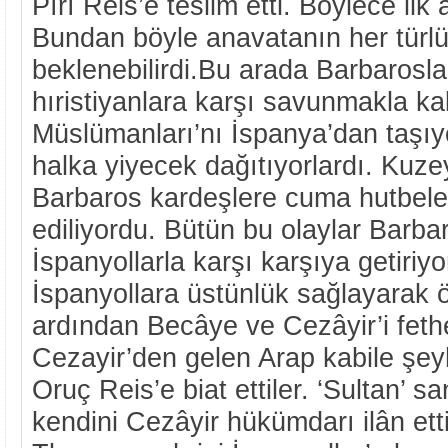
Pîrî Reis’e teslim etti. Böylece ilk
Bundan böyle anavatanın her türlü
beklenebilirdi.Bu arada Barbarosla
hıristiyanlara karşı savunmakla k
Müslümanları’nı İspanya’dan taşıyor
halka yiyecek dağıtıyorlardı. Kuze
Barbaros kardeşlere cuma hutbele
ediliyordu. Bütün bu olaylar Barba
İspanyollarla karşı karşıya getiriy
İspanyollara üstünlük sağlayarak ön
ardından Becâye ve Cezâyir’i fethe
Cezayir’den gelen Arap kabile şeyh
Oruç Reis’e biat ettiler. ‘Sultan’ s
kendini Cezâyir hükümdarı ilân ett