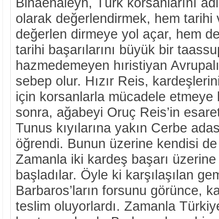
Binaenaleyh, Türk korsanlarını âdi 
olarak değerlendirmek, hem tarihi v
değerlen dirmeye yol açar, hem d
tarihi başarılarını büyük bir taassu
hazmedemeyen hıristiyan Avrupalıl
sebep olur. Hızır Reis, kardeşlerin
için korsanlarla mücadele etmeye b
sonra, ağabeyi Oruç Reis’in esare
Tunus kıyılarına yakın Cerbe adas
öğrendi. Bunun üzerine kendisi de
Zamanla iki kardeş başarı üzerine
başladılar. Öyle ki karşılaşılan ge
Barbaros’ların forsunu görünce, k
teslim oluyorlardı. Zamanla Türkiy