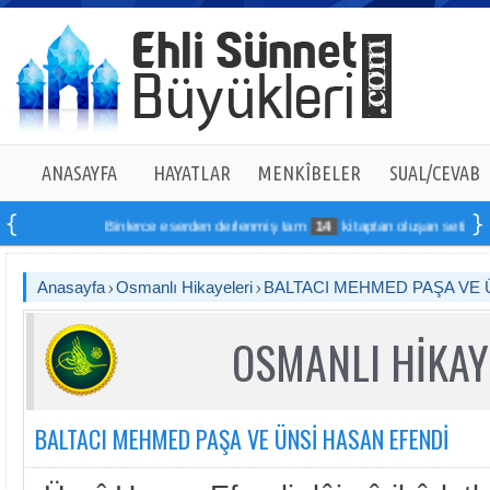
ANASAYFA
HAYATLAR
MENKÎBELER
SUAL/CEVAB
Binlerce eserden derlenmiş tam
14
kitaptan oluşan seti online s
Anasayfa
Osmanlı Hikayeleri
BALTACI MEHMED PAŞA VE 
OSMANLI HİKAY
BALTACI MEHMED PAŞA VE ÜNSİ HASAN EFENDİ