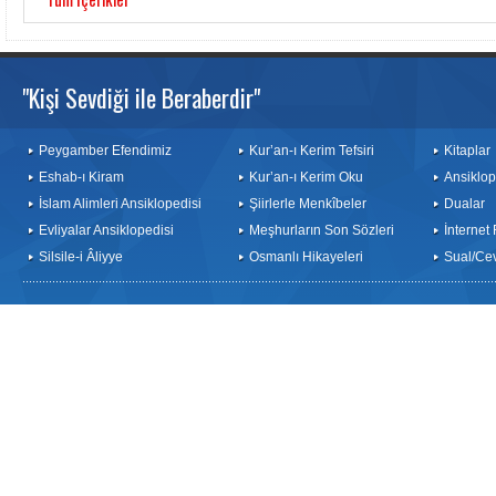
"Kişi Sevdiği ile Beraberdir"
Peygamber Efendimiz
Kur’an-ı Kerim Tefsiri
Kitaplar
Eshab-ı Kiram
Kur’an-ı Kerim Oku
Ansiklop
İslam Alimleri Ansiklopedisi
Şiirlerle Menkîbeler
Dualar
Evliyalar Ansiklopedisi
Meşhurların Son Sözleri
İnternet
Silsile-i Âliyye
Osmanlı Hikayeleri
Sual/Ce