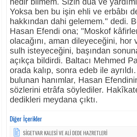
nedir bilmem. Sizin duâ ve yardım
Yoksa ben bu işin ehli ve erbâbı de
hakkından dahi gelemem." dedi. B
Hasan Efendi ona; "Moskof kâfirle
olacağını, aman dileyeceğini, hor 
sulh isteyeceğini, başından sonun
açıkça bildirdi. Baltacı Mehmed P
orada kalıp, sonra edeb ile ayrıldı
bulunan hanımlar, Hasan Efendini
sözlerini etrâfa söylediler. Hakîk
dedikleri meydana çıktı.
Diğer İçerikler
SİGETVAR KALESİ VE ALİ DEDE HAZRETLERİ