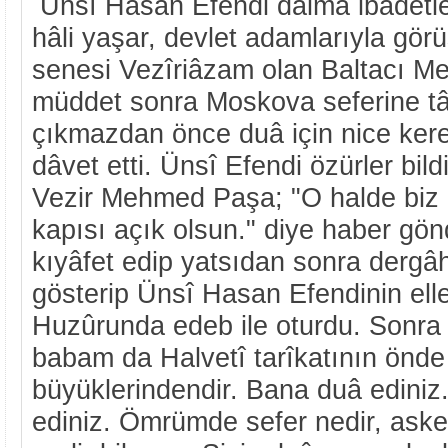
Ünsî Hasan Efendi dâimâ ibâdetle 
hâli yaşar, devlet adamlarıyla gö
senesi Vezîriâzam olan Baltacı M
müddet sonra Moskova seferine tây
çıkmazdan önce duâ için nice ker
dâvet etti. Ünsî Efendi özürler bild
Vezir Mehmed Paşa; "O halde biz 
kapısı açık olsun." diye haber gön
kıyâfet edip yatsıdan sonra dergâh
gösterip Ünsî Hasan Efendinin ell
Huzûrunda edeb ile oturdu. Sonra
babam da Halvetî tarîkatının önde
büyüklerindendir. Bana duâ edini
ediniz. Ömrümde sefer nedir, asker