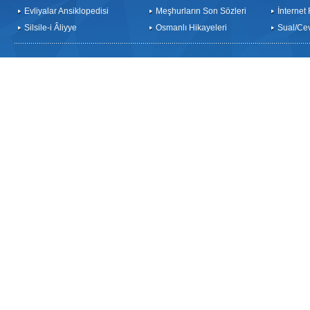
Evliyalar Ansiklopedisi
Meşhurların Son Sözleri
İnternet
Silsile-i Âliyye
Osmanlı Hikayeleri
Sual/Ce