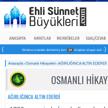
ANASAYFA
HAYATLAR
MENKÎBELER
SUAL/CEVAB
Binlerce eserden derlenmiş tam
14
kitaptan oluşan seti online si
Anasayfa
Osmanlı Hikayeleri
AĞIRLIĞINCA ALTIN EDERDİ
OSMANLI HİKAY
AĞIRLIĞINCA ALTIN EDERDİ