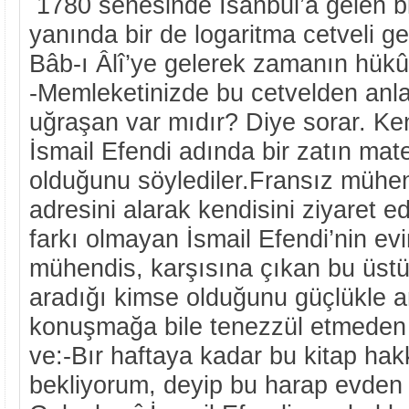
1780 senesinde İsanbul’a gelen bi
yanında bir de logaritma cetveli get
Bâb-ı Âlî’ye gelerek zamanın hükû
-Memleketinizde bu cetvelden anl
uğraşan var mıdır? Diye sorar. Ke
İsmail Efendi adında bir zatın ma
olduğunu söylediler.Fransız mühen
adresini alarak kendisini ziyaret e
farkı olmayan İsmail Efendi’nin evi
mühendis, karşısına çıkan bu üstü
aradığı kimse olduğunu güçlükle a
konuşmağa bile tenezzül etmeden e
ve:-Bır haftaya kadar bu kitap hak
bekliyorum, deyip bu harap evden 