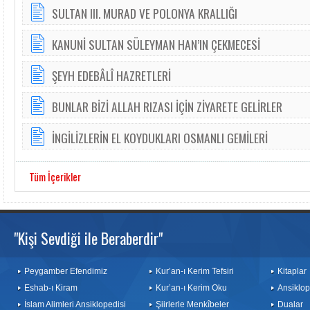
SULTAN III. MURAD VE POLONYA KRALLIĞI
KANUNİ SULTAN SÜLEYMAN HAN’IN ÇEKMECESİ
ŞEYH EDEBÂLÎ HAZRETLERİ
BUNLAR BİZİ ALLAH RIZASI İÇİN ZİYARETE GELİRLER
İNGİLİZLERİN EL KOYDUKLARI OSMANLI GEMİLERİ
Tüm İçerikler
"Kişi Sevdiği ile Beraberdir"
Peygamber Efendimiz
Kur’an-ı Kerim Tefsiri
Kitaplar
Eshab-ı Kiram
Kur’an-ı Kerim Oku
Ansiklop
İslam Alimleri Ansiklopedisi
Şiirlerle Menkîbeler
Dualar