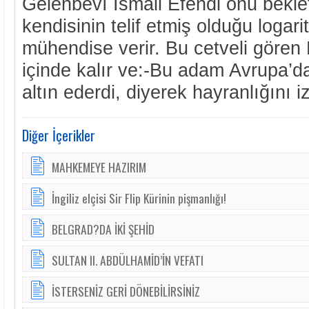
Gelenbevî İsmail Efendi onu bekl
kendisinin telif etmiş olduğu logar
mühendise verir. Bu cetveli gören 
içinde kalır ve:-Bu adam Avrupa’da
altın ederdi, diyerek hayranlığını i
Diğer İçerikler
MAHKEMEYE HAZIRIM
İngiliz elçisi Sir Flip Kürinin pişmanlığı!
BELGRAD?DA İKİ ŞEHİD
SULTAN II. ABDÜLHAMİD’İN VEFATI
İSTERSENİZ GERİ DÖNEBİLİRSİNİZ